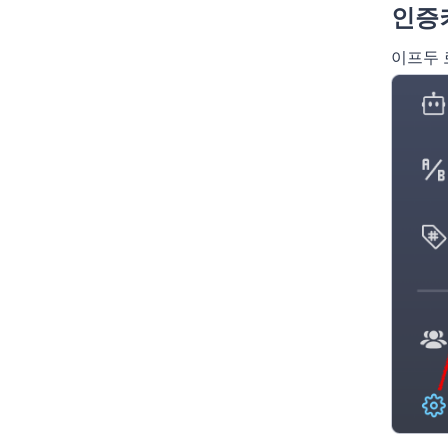
인증
이프두 