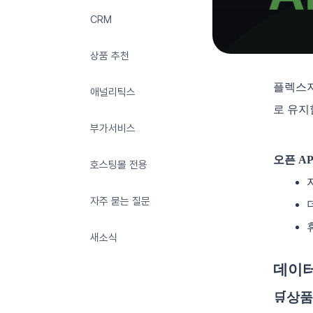
CRM
상품 추천
플렉스지
애널리틱스
로 유지
부가서비스
오픈 A
호스팅몰 전용
자주 묻는 질문
새소식
데이터
🛒상