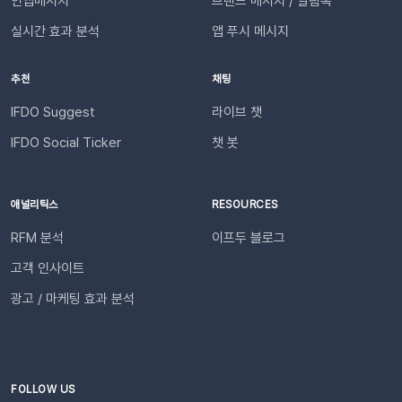
인앱메시지
브랜드 메시지 / 알림톡
을 확인해 주세요. 지원 대상카페24, 아임웹 이용 사이트 필수 조
송됩니다.다음날/다음주/다음달부터 해당 슬랙 채널을 통해 리포
건✅ 이프두 유료 고객✅ 카카오 채널 등록✅ API 연동: 카페24 /
실시간 효과 분석
앱 푸시 메시지
트가 자동 발송됩니다.이프두 PRO 플랜을 이용하고 있다면 지금
아임웹잔여 요금최소 1,000원 이상의 푸시 잔액 필요 💡 보유 잔
바로 슬랙 연동 기능을 이용할 수 있습니다. 슬랙을 통해 팀원들
액이 1,000원 이하로 떨어지기 전에 미리 요금을 충전해 주세요.
추천
채팅
과 쇼핑몰 성과를 빠르게 공유하고, 데이터를 기반으로 효율적인
필요한 경우 푸시 잔여 금액 알림 기능을 설정하고 요금 충전이
의사결정을 내려보세요🚀슬랙 연동 바로 가기
필요한 시점에 알림을 받아보실 수 있습니다. 알림톡 자동 발송
IFDO Suggest
라이브 챗
시작하기이프두 유료 이용자라면 별도의 복잡한 절차 없이 🖱️ 클
IFDO Social Ticker
챗 봇
릭 한 번으로 시작할 수 있습니다. Auto Msg > 푸시 메시지 >
알림톡 > 자동 발송으로 이동하세요. 이용을 원하는 메시지를 활
성화하세요. 즉시 발송이 시작됩니다. 카카오톡을 이용하지 않는
애널리틱스
RESOURCES
고객에게도 안내하고 싶다면 대체문자를 사용해 보세요! 카카오
RFM 분석
이프두 블로그
톡 발송 실패를 대비하는 ‘대체문자’ 기능 알림톡 발송에 실패하
더라도 걱정 마세요! ‘대체문자’ 기능을 활성화하면 알림톡과 동
고객 인사이트
일한 내용이 자동으로 문자로 재발송되어 메시지 전달 성공률을
광고 / 마케팅 효과 분석
높일 수 있습니다. 발신자 정보(사이트명) 확인문자에 표시되는
사이트명은 [설정 > 사이트 관리]에서 미리 확인해 주세요.안정
적인 발송(LMS)문자 내용에는 주문번호, 상품명 등 변수가 포함
되며, 변수의 길이로 인해 LMS(장문 메시지) 형식으로 발송됩니
다.사전 필수 작업대체문자 발송을 위해 발신번호 등록을 반드시
FOLLOW US