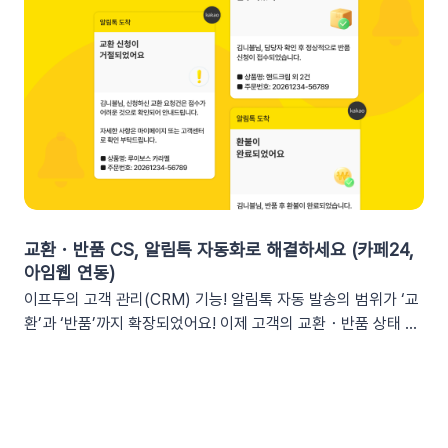
오 3가지단순한 쿠폰 안내는 반응이 적어요! 구매 전환율을 높이
등기존 발송 방식: 알림톡, 이메일신규 추가: 슬랙(Slack) 메시지
는 이프두 쿠폰 변수 활용 시나리오를 확인해 보세요. ⌛️ 만료 임
2. 쇼핑몰 운영, 슬랙(Slack) 리포트 연동이 좋은 이유실시간 성
박 긴급 알림쿠폰이 단순히 ‘만료됩니다’라고 알리는 것보다, 구
과 가시성 확보커머스 매출, 트래픽, 회원 데이터 등 핵심 성과를
체적인 [쿠폰명]을 변수로 넣는 것이 고객의 기억을 되살리는데
업무 전용 채널인 슬랙에서 즉시 확인할 수 있습니다. 업무 전용
도움을 줍니다. 오늘이 마감일임을 강조해 즉각적인 사이트 방문
채널을 통한 소통 최적화개인용 메신저인 알림톡(카카오톡)과 달
을 유도하세요. 예시 문구: "OO님, 잊고 계신 [쿠폰명]이 오늘 자
리, 슬랙은 업무에 최적화된 협업 툴입니다. 업무 흐름 안에서 성
정 만료됩니다! 사라지기 전에 꼭 사용하세요”🎉 신규 발급 리마
과를 확인하여 공적인 소통 효율을 높일 수 있습니다.데이터 기반
인드[발급일]을 명시하면 고객은 본인이 언제 이 혜택을 챙겼는
의 의사결정 문화데이터 리포트가 업무 대화 흐름 속에 자연스럽
지 환기하게 됩니다. ‘놓치고 있던 나만의 혜택’이라는 인상을 심
게 공유되어, 팀원 모두가 데이터를 바탕으로 효율적인 의사결정
어주고 쿠폰 사용까지 유도할 수 있어요.예시 문구: "[발급일]에
을 내릴 수 있는 환경을 조성합니다.업무 효율성 및 생산성 극대
신청하신 혜택, 아직 사용 전이시네요.", "[발급일]에 가입하여 받
화별도의 보고서 작성이나 시스템 접속 없이 성과를 파악할 수 있
교환・반품 CS, 알림톡 자동화로 해결하세요 (카페24,
으신 쿠폰이 아직 남아있어요."🎖️ 멤버십 등급 차별화고객마다 다
어, 반복 업무는 줄이고 쇼핑몰의 성장 전략에 집중할 수 있습니
아임웹 연동)
른 등급과 혜택을 [쿠폰명] 변수로 다르게 노출하세요. ‘나만 특
다.3. 슬랙(Slack) 리포트 연동 방법아래 절차에 따라 슬랙 연동
이프두의 고객 관리(CRM) 기능! 알림톡 자동 발송의 범위가 ‘교
별한 혜택을 받는다’는 느낌을 주어 충성 고객의 이탈을 방지하고
을 진행하면 즉시 리포트 수신이 가능합니다. (⏰ 소요 시간 4
환’과 ‘반품’까지 확장되었어요! 이제 고객의 교환・반품 상태 변
재구매를 유도합니다. 예시 문구: "단골 고객 OO님만을 위한 [쿠
분)1단계: 슬랙 알림 앱 만들기📍슬랙 홈페이지에 로그인한 뒤
화를 실시간으로 감지하여 개인화된 알림톡을 자동으로 발송합
폰명]이 발행되었어요!"💡 정보를 더 명확히 전달하고 싶다면 쿠
슬랙 API 사이트로 이동하여 진행합니다.우측 상단의 [Create
니다. 클릭 한 번으로 CS 자동화를 시작해 보세요 😎도입: 왜 교
폰명, 유효기간을 함께 기재하여 안내해 보세요.등급 쿠폰 안내
New App] 버튼을 클릭합니다. 팝업창이 뜨면 [From scratch]
환・반품 알림톡 자동화가 필요할까요? 온라인 쇼핑몰에서 교환
예시📩 [회원 이름]님, 월간 정기 쿠폰 도착! [회원 등급] 전용 혜
를 선택합니다. 앱 이름(예: My notification Bot, IFDO Bot,
·반품 CS는 가장 시간이 많이 소요되는 업무 중 하나입니다. 고
택을 지금 확인하세요.■ 쿠폰명: [쿠폰명]■ 유효기간: [쿠폰만
IFDO Report)을 입력하세요. 웹훅을 연동할 슬랙 워크스페이
객이 교환을 요청하고 ➡️ 쇼핑몰 측에서 접수한 후 ➡️​ 다시 배송