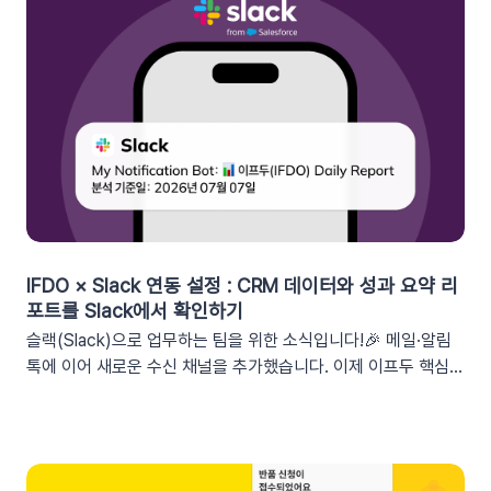
가능한 쿠폰 데이터가 확장되었습니다. 핵심적인 쿠폰 데이터들
을 즉시 활용할 수 있습니다.BeforeAfter쿠폰 변수 사용 가능
세그먼트특정 쿠폰 만료일 (선택형/입력형) 사용 가능한 쿠폰 변
수쿠폰명, 쿠폰 만료일, 사용가능 쿠폰수쿠폰 변수 사용 가능 세
그먼트특정 쿠폰 만료일 (선택형) + 쿠폰코드 (선택형), 특정 쿠
폰 발급일 (선택형), 쿠폰 만료일, 쿠폰 발급일사용 가능한 쿠폰
변수쿠폰명, 쿠폰 만료일 + 쿠폰 발급일, 쿠폰코드💡 ‘사용가능
쿠폰수’ 세그먼트는 ‘회원 변수’에서 이용할 수 있어요.2. 손쉬운
쿠폰 변수 설정 방법세그먼트 선택 단계에서 쿠폰 변수를 사용할
수 있는 세그먼트를 추가하세요. 쿠폰 변수 사용 가능 세그먼트특
정 쿠폰 만료일 (선택형), 쿠폰코드 (선택형), 특정 쿠폰 발급일
IFDO × Slack 연동 설정 : CRM 데이터와 성과 요약 리
(선택형), 쿠폰 만료일, 쿠폰 발급일텍스트 입력란에서 개인화 변
포트를 Slack에서 확인하기
수 아이콘을 클릭합니다. ‘쿠폰 변수’ 그룹을 클릭한 뒤 원하는 변
슬랙(Slack)으로 업무하는 팀을 위한 소식입니다!🎉 메일·알림
수를 선택하여 입력란에 추가하세요. 💡 쿠폰 변수는 테스트 발
톡에 이어 새로운 수신 채널을 추가했습니다. 이제 이프두 핵심
송 시 쿠폰 데이터가 반영되지 않습니다. 예를 들어, [쿠폰명] 변
지표 요약 리포트를 슬랙 채널로도 받아보실 수 있습니다🥳1. 이
수를 입력했다면 테스트 발송 메시지에도 [쿠폰명]으로 표시됩니
프두 요약 리포트란?사이트의 핵심 성과를 매일, 매주, 매월 단위
다. 반드시 실제 발송을 통하여 쿠폰 정보가 올바르게 표기되는지
로 요약해 원하는 채널로 받아볼 수 있는 기능입니다. 주요 지표:
확인해 주세요. 3. 실무에서 바로 쓰는 쿠폰 데이터 활용 시나리
커머스, 트래픽, 회원 데이터, 인앱 메시지 및 푸시 메시지 성과