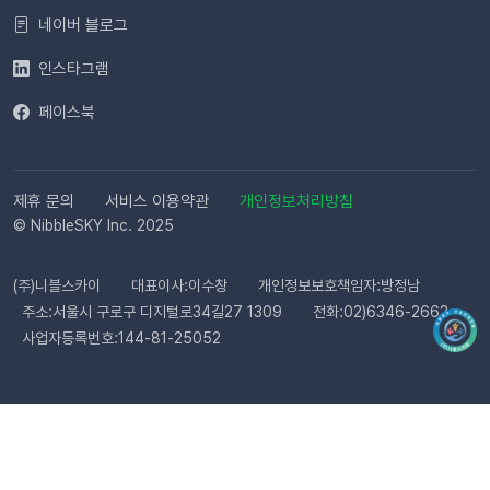
완료해 주세요.자주 묻는 질문(FAQ)Q. 템플릿 심사는 어떻게 진
네이버 블로그
행되나요? 등록한 카카오 채널이 있다면 별도의 요청 없이 자동
으로 심사가 진행됩니다. 심사 완료 후 즉시 사용 가능합니다. Q.
인스타그램
템플릿 심사는 얼마나 걸리나요?카카오 검수 상황에 따라 영업일
페이스북
기준 최대 3일 소요됩니다. 심사가 완료될 때까지 상태 버튼이 비
활성화될 수 있습니다. Q. 카카오 채널 등록 후 바로 이용할 수 있
나요?아니요, 즉시 이용은 어렵습니다. 템플릿 심사(영업일 기준
최대 3일)가 완료된 이후부터 발송 가능합니다. Q. 알림톡은 설
제휴 문의
서비스 이용약관
개인정보처리방침
정 즉시 발송되나요?네. 활성화하고 고객의 행동을 감지하면 바
© NibbleSKY Inc. 2025
로 발송됩니다. 다만 네트워크 통신 상황에 따라 최대 5분까지 소
요될 수 있습니다. ⭐️ 유의사항 (카페24) 카페24에서는 ‘반품 완
(주)니블스카이
대표이사:이수창
개인정보보호책임자:방정남
료’와 ‘환불 완료’가 동일한 시점에 처리됩니다. 따라서 자동 발송
주소:서울시 구로구 디지털로34길27 1309
전화:02)6346-2662
메시지는 각각 구분하여 제공되지 않으며, 모두 ‘환불 완료’ 케이
사업자등록번호:144-81-25052
스로 통합 제공됩니다. 지금 바로 이프두에서 교환·반품 알림톡
자동화를 시작해 보세요. 건당 8원의 합리적인 프로모션 가격으
로 쇼핑몰 운영 효율은 높이고, 고객 만족도는 한 단계 끌어올릴
수 있습니다.알림톡 자동 발송 시작하기