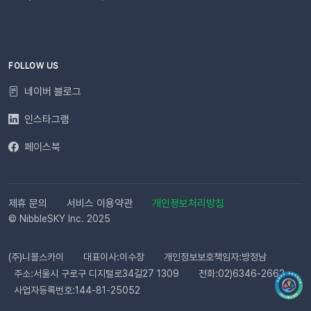
높일 수 있습니다. 발신자 정보(사이트명) 확인문자에 표시되는
사이트명은 [설정 > 사이트 관리]에서 미리 확인해 주세요.안정
적인 발송(LMS)문자 내용에는 주문번호, 상품명 등 변수가 포함
되며, 변수의 길이로 인해 LMS(장문 메시지) 형식으로 발송됩니
다.사전 필수 작업대체문자 발송을 위해 발신번호 등록을 반드시
FOLLOW US
완료해 주세요.자주 묻는 질문(FAQ)Q. 템플릿 심사는 어떻게 진
네이버 블로그
행되나요? 등록한 카카오 채널이 있다면 별도의 요청 없이 자동
으로 심사가 진행됩니다. 심사 완료 후 즉시 사용 가능합니다. Q.
인스타그램
템플릿 심사는 얼마나 걸리나요?카카오 검수 상황에 따라 영업일
페이스북
기준 최대 3일 소요됩니다. 심사가 완료될 때까지 상태 버튼이 비
활성화될 수 있습니다. Q. 카카오 채널 등록 후 바로 이용할 수 있
나요?아니요, 즉시 이용은 어렵습니다. 템플릿 심사(영업일 기준
최대 3일)가 완료된 이후부터 발송 가능합니다. Q. 알림톡은 설
제휴 문의
서비스 이용약관
개인정보처리방침
정 즉시 발송되나요?네. 활성화하고 고객의 행동을 감지하면 바
© NibbleSKY Inc. 2025
로 발송됩니다. 다만 네트워크 통신 상황에 따라 최대 5분까지 소
요될 수 있습니다. ⭐️ 유의사항 (카페24) 카페24에서는 ‘반품 완
(주)니블스카이
대표이사:이수창
개인정보보호책임자:방정남
료’와 ‘환불 완료’가 동일한 시점에 처리됩니다. 따라서 자동 발송
주소:서울시 구로구 디지털로34길27 1309
전화:02)6346-2662
메시지는 각각 구분하여 제공되지 않으며, 모두 ‘환불 완료’ 케이
사업자등록번호:144-81-25052
스로 통합 제공됩니다. 지금 바로 이프두에서 교환·반품 알림톡