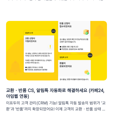
송 시 쿠폰 데이터가 반영되지 않습니다. 예를 들어, [쿠폰명] 변
지표 요약 리포트를 슬랙 채널로도 받아보실 수 있습니다🥳1. 이
수를 입력했다면 테스트 발송 메시지에도 [쿠폰명]으로 표시됩니
프두 요약 리포트란?사이트의 핵심 성과를 매일, 매주, 매월 단위
다. 반드시 실제 발송을 통하여 쿠폰 정보가 올바르게 표기되는지
로 요약해 원하는 채널로 받아볼 수 있는 기능입니다. 주요 지표:
확인해 주세요. 3. 실무에서 바로 쓰는 쿠폰 데이터 활용 시나리
커머스, 트래픽, 회원 데이터, 인앱 메시지 및 푸시 메시지 성과
오 3가지단순한 쿠폰 안내는 반응이 적어요! 구매 전환율을 높이
등기존 발송 방식: 알림톡, 이메일신규 추가: 슬랙(Slack) 메시지
는 이프두 쿠폰 변수 활용 시나리오를 확인해 보세요. ⌛️ 만료 임
2. 쇼핑몰 운영, 슬랙(Slack) 리포트 연동이 좋은 이유실시간 성
박 긴급 알림쿠폰이 단순히 ‘만료됩니다’라고 알리는 것보다, 구
과 가시성 확보커머스 매출, 트래픽, 회원 데이터 등 핵심 성과를
체적인 [쿠폰명]을 변수로 넣는 것이 고객의 기억을 되살리는데
업무 전용 채널인 슬랙에서 즉시 확인할 수 있습니다. 업무 전용
도움을 줍니다. 오늘이 마감일임을 강조해 즉각적인 사이트 방문
채널을 통한 소통 최적화개인용 메신저인 알림톡(카카오톡)과 달
을 유도하세요. 예시 문구: "OO님, 잊고 계신 [쿠폰명]이 오늘 자
리, 슬랙은 업무에 최적화된 협업 툴입니다. 업무 흐름 안에서 성
정 만료됩니다! 사라지기 전에 꼭 사용하세요”🎉 신규 발급 리마
과를 확인하여 공적인 소통 효율을 높일 수 있습니다.데이터 기반
인드[발급일]을 명시하면 고객은 본인이 언제 이 혜택을 챙겼는
의 의사결정 문화데이터 리포트가 업무 대화 흐름 속에 자연스럽
지 환기하게 됩니다. ‘놓치고 있던 나만의 혜택’이라는 인상을 심
게 공유되어, 팀원 모두가 데이터를 바탕으로 효율적인 의사결정
어주고 쿠폰 사용까지 유도할 수 있어요.예시 문구: "[발급일]에
을 내릴 수 있는 환경을 조성합니다.업무 효율성 및 생산성 극대
신청하신 혜택, 아직 사용 전이시네요.", "[발급일]에 가입하여 받
화별도의 보고서 작성이나 시스템 접속 없이 성과를 파악할 수 있
교환・반품 CS, 알림톡 자동화로 해결하세요 (카페24,
으신 쿠폰이 아직 남아있어요."🎖️ 멤버십 등급 차별화고객마다 다
어, 반복 업무는 줄이고 쇼핑몰의 성장 전략에 집중할 수 있습니
아임웹 연동)
른 등급과 혜택을 [쿠폰명] 변수로 다르게 노출하세요. ‘나만 특
다.3. 슬랙(Slack) 리포트 연동 방법아래 절차에 따라 슬랙 연동
이프두의 고객 관리(CRM) 기능! 알림톡 자동 발송의 범위가 ‘교
별한 혜택을 받는다’는 느낌을 주어 충성 고객의 이탈을 방지하고
을 진행하면 즉시 리포트 수신이 가능합니다. (⏰ 소요 시간 4
환’과 ‘반품’까지 확장되었어요! 이제 고객의 교환・반품 상태 변
재구매를 유도합니다. 예시 문구: "단골 고객 OO님만을 위한 [쿠