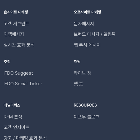
합니다. (Enter 키 누르기) 엔터 후 추가된 URL을 확인한 뒤 [연
신의 요청 처리 상황을 실시간으로 투명하게 확인받습니다. “어
동하기]합니다.💡 사이트별 최대 3개의 슬랙 채널을 연동할 수
디까지 진행되었는지” 매번 문의하지 않아도 되므로, 쇼핑몰에
온사이트 마케팅
오프사이트 마케팅
있습니다. 4단계: 리포트 수신 설정하기[설정 > 기타 > 요약 리포
대한 신뢰 및 만족도가 자연스럽게 높아집니다.이용을 위해 필요
고객 세그먼트
문자메시지
트 수신] 메뉴로 이동합니다. ‘슬랙 수신’ 옵션을 체크하세요. 저
한 조건은 무엇인가요?기능을 원활하게 이용하기 위해 아래 내용
장합니다. 연동이 완료되면 지정한 슬랙 채널로 샘플 데이터가 발
인앱메시지
브랜드 메시지 / 알림톡
을 확인해 주세요. 지원 대상카페24, 아임웹 이용 사이트 필수 조
송됩니다.다음날/다음주/다음달부터 해당 슬랙 채널을 통해 리포
건✅ 이프두 유료 고객✅ 카카오 채널 등록✅ API 연동: 카페24 /
실시간 효과 분석
앱 푸시 메시지
트가 자동 발송됩니다.이프두 PRO 플랜을 이용하고 있다면 지금
아임웹잔여 요금최소 1,000원 이상의 푸시 잔액 필요 💡 보유 잔
바로 슬랙 연동 기능을 이용할 수 있습니다. 슬랙을 통해 팀원들
액이 1,000원 이하로 떨어지기 전에 미리 요금을 충전해 주세요.
추천
채팅
과 쇼핑몰 성과를 빠르게 공유하고, 데이터를 기반으로 효율적인
필요한 경우 푸시 잔여 금액 알림 기능을 설정하고 요금 충전이
의사결정을 내려보세요🚀슬랙 연동 바로 가기
필요한 시점에 알림을 받아보실 수 있습니다. 알림톡 자동 발송
IFDO Suggest
라이브 챗
시작하기이프두 유료 이용자라면 별도의 복잡한 절차 없이 🖱️ 클
IFDO Social Ticker
챗 봇
릭 한 번으로 시작할 수 있습니다. Auto Msg > 푸시 메시지 >
알림톡 > 자동 발송으로 이동하세요. 이용을 원하는 메시지를 활
성화하세요. 즉시 발송이 시작됩니다. 카카오톡을 이용하지 않는
애널리틱스
RESOURCES
고객에게도 안내하고 싶다면 대체문자를 사용해 보세요! 카카오
RFM 분석
이프두 블로그
톡 발송 실패를 대비하는 ‘대체문자’ 기능 알림톡 발송에 실패하
더라도 걱정 마세요! ‘대체문자’ 기능을 활성화하면 알림톡과 동
고객 인사이트
일한 내용이 자동으로 문자로 재발송되어 메시지 전달 성공률을
광고 / 마케팅 효과 분석