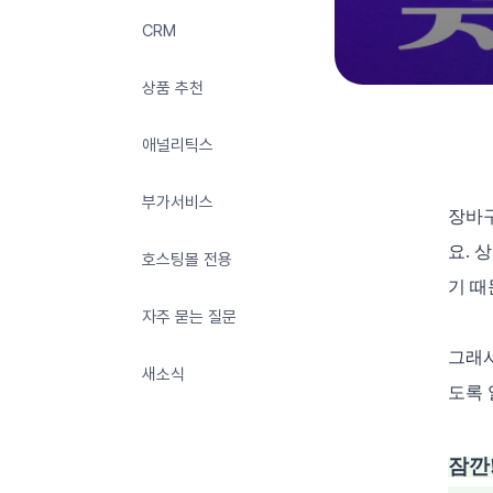
CRM
상품 추천
애널리틱스
부가서비스
장바구
요. 
호스팅몰 전용
기 때
자주 묻는 질문
그래서
새소식
도록 
잠깐!