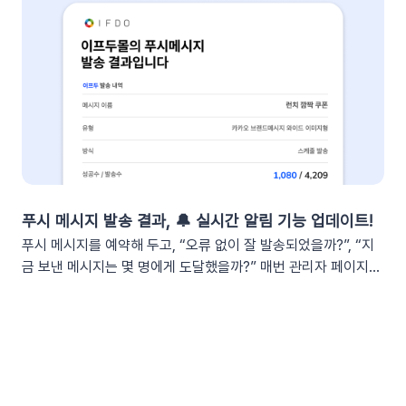
객이 교환을 요청하고 ➡️ 쇼핑몰 측에서 접수한 후 ➡️​ 다시 배송
스를 선택하고 [Create New App]을 클릭합니다. 앱 관리 페이
준비를 하고 ➡️​ 배송이 시작되는 과정을 고객에게 매번 하나하나
지의 [Incoming Webhooks]를 클릭한 뒤 Activate Incoming
안내해야 합니다. 이 과정에서 담당자는 비슷한 메시지를 반복해
Webhooks의 토글 스위치를 ON으로 변경합니다. 2단계: 알림
서 보내야 하고, 고객은 "지금 어떤 단계인지" 끊임없이 확인하려
앱과 슬랙 채널 연결하기[앱 관리 페이지 > Incoming
고 합니다. 🔄 이런 반복적인 안내 작업을 시스템에 맡긴다면?
Webhooks]로 이동한 뒤, 하단의 [Add New Webhook]을 클
이프두는 고객의 교환·반품 상태 변화를 실시간으로 감지하여, 최
릭합니다. 요약 리포트를 받아볼 슬랙 채널을 선택하고 [허용]을
적화된 메시지를 자동으로 발송합니다. 고객이 기다리지 않고, 담
클릭합니다. 완료되었다면 하단의 Webhook URLs for your
당자가 일일이 안내하지 않아도 되는 CS 자동화가 실현됩니
Workspace 섹션에 새로운 Webhook URL이 생성됩니다.
다. 어떻게 작동하나요?이프두는 고객의 주문 상태 변화를 실시
[Copy]를 클릭하여 URL을 복사합니다.⚠️ 이 웹훅 URL이 유출
간으로 감지합니다. 교환이나 반품의 접수, 거절, 배송 시작 등 각
되면 누구나 내 슬랙 채널에 메시지를 보낼 수 있게 됩니다. URL
단계마다 최적화된 맞춤형 메시지를 자동으로 고객에게 전달합
푸시 메시지 발송 결과, 🔔 실시간 알림 기능 업데이트!
이 외부에 유출되지 않도록 안전하게 관리해 주세요. 3단계: 슬랙
니다. 어떤 효과를 기대할 수 있나요?📈 CS 업무 자동화로 효율
푸시 메시지를 예약해 두고, “오류 없이 잘 발송되었을까?”, “지
채널 연동하기📍이프두에 로그인하여 진행합니다.[설정 > 외부
성 증대담당자가 일일이 수동으로 안내하던 반복적인 교환・반
금 보낸 메시지는 몇 명에게 도달했을까?” 매번 관리자 페이지를
채널 설정 > 외부 채널 연동]으로 이동한 뒤 Slack의 [웹훅 URL
품 과정을 시스템화하여 반복적인 메시지 작성과 발송 시간을 획
들락날락하며 확인하시지는 않으셨나요? 특히 주말이나 퇴근 이
입력]을 클릭합니다. 복사한 Webhook URL을 붙여 넣고 엔터
기적으로 단축합니다. 👍🏻 고객 만족도 및 신뢰도 향상고객은 자
후 시간처럼 PC로 관리자 화면에 직접 접속하기 어려운 상황에
합니다. (Enter 키 누르기) 엔터 후 추가된 URL을 확인한 뒤 [연
신의 요청 처리 상황을 실시간으로 투명하게 확인받습니다. “어
서는 푸시 메시지가 제대로 발송되었는지 계속 신경 쓰이셨을 텐
동하기]합니다.💡 사이트별 최대 3개의 슬랙 채널을 연동할 수
디까지 진행되었는지” 매번 문의하지 않아도 되므로, 쇼핑몰에
데요. 담당자님들의 불안함을 덜어드리고, 보다 완벽한 업무 관리
있습니다. 4단계: 리포트 수신 설정하기[설정 > 기타 > 요약 리포
대한 신뢰 및 만족도가 자연스럽게 높아집니다.이용을 위해 필요
를 지원하기 위해 ‘푸시 메시지 알림 설정 기능’을 새로 추가했습
트 수신] 메뉴로 이동합니다. ‘슬랙 수신’ 옵션을 체크하세요. 저
한 조건은 무엇인가요?기능을 원활하게 이용하기 위해 아래 내용
니다! 실시간 발송 결과부터 전일 발송 요약 보고서, 푸시 충전금