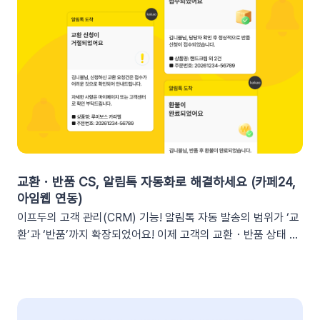
등기존 발송 방식: 알림톡, 이메일신규 추가: 슬랙(Slack) 메시지
2. 쇼핑몰 운영, 슬랙(Slack) 리포트 연동이 좋은 이유실시간 성
과 가시성 확보커머스 매출, 트래픽, 회원 데이터 등 핵심 성과를
업무 전용 채널인 슬랙에서 즉시 확인할 수 있습니다. 업무 전용
채널을 통한 소통 최적화개인용 메신저인 알림톡(카카오톡)과 달
리, 슬랙은 업무에 최적화된 협업 툴입니다. 업무 흐름 안에서 성
과를 확인하여 공적인 소통 효율을 높일 수 있습니다.데이터 기반
의 의사결정 문화데이터 리포트가 업무 대화 흐름 속에 자연스럽
게 공유되어, 팀원 모두가 데이터를 바탕으로 효율적인 의사결정
을 내릴 수 있는 환경을 조성합니다.업무 효율성 및 생산성 극대
화별도의 보고서 작성이나 시스템 접속 없이 성과를 파악할 수 있
교환・반품 CS, 알림톡 자동화로 해결하세요 (카페24,
어, 반복 업무는 줄이고 쇼핑몰의 성장 전략에 집중할 수 있습니
아임웹 연동)
다.3. 슬랙(Slack) 리포트 연동 방법아래 절차에 따라 슬랙 연동
이프두의 고객 관리(CRM) 기능! 알림톡 자동 발송의 범위가 ‘교
을 진행하면 즉시 리포트 수신이 가능합니다. (⏰ 소요 시간 4
환’과 ‘반품’까지 확장되었어요! 이제 고객의 교환・반품 상태 변
분)1단계: 슬랙 알림 앱 만들기📍슬랙 홈페이지에 로그인한 뒤
화를 실시간으로 감지하여 개인화된 알림톡을 자동으로 발송합
슬랙 API 사이트로 이동하여 진행합니다.우측 상단의 [Create
니다. 클릭 한 번으로 CS 자동화를 시작해 보세요 😎도입: 왜 교
New App] 버튼을 클릭합니다. 팝업창이 뜨면 [From scratch]
환・반품 알림톡 자동화가 필요할까요? 온라인 쇼핑몰에서 교환
를 선택합니다. 앱 이름(예: My notification Bot, IFDO Bot,
·반품 CS는 가장 시간이 많이 소요되는 업무 중 하나입니다. 고
IFDO Report)을 입력하세요. 웹훅을 연동할 슬랙 워크스페이