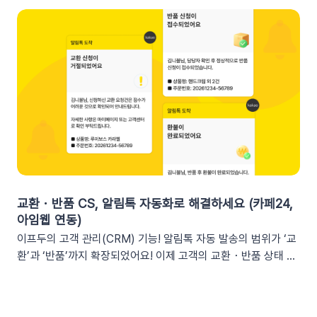
확인해 주세요. 3. 실무에서 바로 쓰는 쿠폰 데이터 활용 시나리
커머스, 트래픽, 회원 데이터, 인앱 메시지 및 푸시 메시지 성과
오 3가지단순한 쿠폰 안내는 반응이 적어요! 구매 전환율을 높이
등기존 발송 방식: 알림톡, 이메일신규 추가: 슬랙(Slack) 메시지
는 이프두 쿠폰 변수 활용 시나리오를 확인해 보세요. ⌛️ 만료 임
2. 쇼핑몰 운영, 슬랙(Slack) 리포트 연동이 좋은 이유실시간 성
박 긴급 알림쿠폰이 단순히 ‘만료됩니다’라고 알리는 것보다, 구
과 가시성 확보커머스 매출, 트래픽, 회원 데이터 등 핵심 성과를
체적인 [쿠폰명]을 변수로 넣는 것이 고객의 기억을 되살리는데
업무 전용 채널인 슬랙에서 즉시 확인할 수 있습니다. 업무 전용
도움을 줍니다. 오늘이 마감일임을 강조해 즉각적인 사이트 방문
채널을 통한 소통 최적화개인용 메신저인 알림톡(카카오톡)과 달
을 유도하세요. 예시 문구: "OO님, 잊고 계신 [쿠폰명]이 오늘 자
리, 슬랙은 업무에 최적화된 협업 툴입니다. 업무 흐름 안에서 성
정 만료됩니다! 사라지기 전에 꼭 사용하세요”🎉 신규 발급 리마
과를 확인하여 공적인 소통 효율을 높일 수 있습니다.데이터 기반
인드[발급일]을 명시하면 고객은 본인이 언제 이 혜택을 챙겼는
의 의사결정 문화데이터 리포트가 업무 대화 흐름 속에 자연스럽
지 환기하게 됩니다. ‘놓치고 있던 나만의 혜택’이라는 인상을 심
게 공유되어, 팀원 모두가 데이터를 바탕으로 효율적인 의사결정
어주고 쿠폰 사용까지 유도할 수 있어요.예시 문구: "[발급일]에
을 내릴 수 있는 환경을 조성합니다.업무 효율성 및 생산성 극대
신청하신 혜택, 아직 사용 전이시네요.", "[발급일]에 가입하여 받
화별도의 보고서 작성이나 시스템 접속 없이 성과를 파악할 수 있
교환・반품 CS, 알림톡 자동화로 해결하세요 (카페24,
으신 쿠폰이 아직 남아있어요."🎖️ 멤버십 등급 차별화고객마다 다
어, 반복 업무는 줄이고 쇼핑몰의 성장 전략에 집중할 수 있습니
아임웹 연동)
른 등급과 혜택을 [쿠폰명] 변수로 다르게 노출하세요. ‘나만 특
다.3. 슬랙(Slack) 리포트 연동 방법아래 절차에 따라 슬랙 연동
이프두의 고객 관리(CRM) 기능! 알림톡 자동 발송의 범위가 ‘교
별한 혜택을 받는다’는 느낌을 주어 충성 고객의 이탈을 방지하고
을 진행하면 즉시 리포트 수신이 가능합니다. (⏰ 소요 시간 4
환’과 ‘반품’까지 확장되었어요! 이제 고객의 교환・반품 상태 변
재구매를 유도합니다. 예시 문구: "단골 고객 OO님만을 위한 [쿠
분)1단계: 슬랙 알림 앱 만들기📍슬랙 홈페이지에 로그인한 뒤
화를 실시간으로 감지하여 개인화된 알림톡을 자동으로 발송합
폰명]이 발행되었어요!"💡 정보를 더 명확히 전달하고 싶다면 쿠
슬랙 API 사이트로 이동하여 진행합니다.우측 상단의 [Create
니다. 클릭 한 번으로 CS 자동화를 시작해 보세요 😎도입: 왜 교
폰명, 유효기간을 함께 기재하여 안내해 보세요.등급 쿠폰 안내
New App] 버튼을 클릭합니다. 팝업창이 뜨면 [From scratch]
환・반품 알림톡 자동화가 필요할까요? 온라인 쇼핑몰에서 교환
예시📩 [회원 이름]님, 월간 정기 쿠폰 도착! [회원 등급] 전용 혜