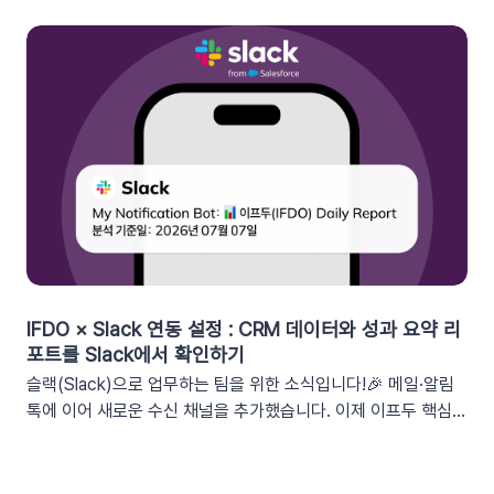
을 전개하고 구매 전환율을 극대화해 보세요.1. 이프두의 강력한
‘쿠폰 변수’ 알아보기쿠폰 코드와 발급일 등 푸시 메시지에 사용
가능한 쿠폰 데이터가 확장되었습니다. 핵심적인 쿠폰 데이터들
을 즉시 활용할 수 있습니다.BeforeAfter쿠폰 변수 사용 가능
세그먼트특정 쿠폰 만료일 (선택형/입력형) 사용 가능한 쿠폰 변
수쿠폰명, 쿠폰 만료일, 사용가능 쿠폰수쿠폰 변수 사용 가능 세
그먼트특정 쿠폰 만료일 (선택형) + 쿠폰코드 (선택형), 특정 쿠
폰 발급일 (선택형), 쿠폰 만료일, 쿠폰 발급일사용 가능한 쿠폰
변수쿠폰명, 쿠폰 만료일 + 쿠폰 발급일, 쿠폰코드💡 ‘사용가능
쿠폰수’ 세그먼트는 ‘회원 변수’에서 이용할 수 있어요.2. 손쉬운
쿠폰 변수 설정 방법세그먼트 선택 단계에서 쿠폰 변수를 사용할
수 있는 세그먼트를 추가하세요. 쿠폰 변수 사용 가능 세그먼트특
정 쿠폰 만료일 (선택형), 쿠폰코드 (선택형), 특정 쿠폰 발급일
IFDO × Slack 연동 설정 : CRM 데이터와 성과 요약 리
(선택형), 쿠폰 만료일, 쿠폰 발급일텍스트 입력란에서 개인화 변
포트를 Slack에서 확인하기
수 아이콘을 클릭합니다. ‘쿠폰 변수’ 그룹을 클릭한 뒤 원하는 변
슬랙(Slack)으로 업무하는 팀을 위한 소식입니다!🎉 메일·알림
수를 선택하여 입력란에 추가하세요. 💡 쿠폰 변수는 테스트 발
톡에 이어 새로운 수신 채널을 추가했습니다. 이제 이프두 핵심
송 시 쿠폰 데이터가 반영되지 않습니다. 예를 들어, [쿠폰명] 변
지표 요약 리포트를 슬랙 채널로도 받아보실 수 있습니다🥳1. 이
수를 입력했다면 테스트 발송 메시지에도 [쿠폰명]으로 표시됩니
프두 요약 리포트란?사이트의 핵심 성과를 매일, 매주, 매월 단위
다. 반드시 실제 발송을 통하여 쿠폰 정보가 올바르게 표기되는지
로 요약해 원하는 채널로 받아볼 수 있는 기능입니다. 주요 지표: