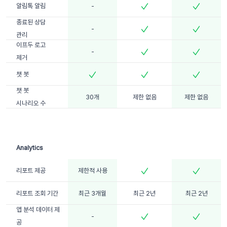
알림톡 알림
-
종료된 상담
-
관리
이프두 로고
-
제거
챗 봇
챗 봇
30개
제한 없음
제한 없음
시나리오 수
리포트 제공
제한적 사용
리포트 조회 기간
최근 3개월
최근 2년
최근 2년
앱 분석 데이터 제
-
공