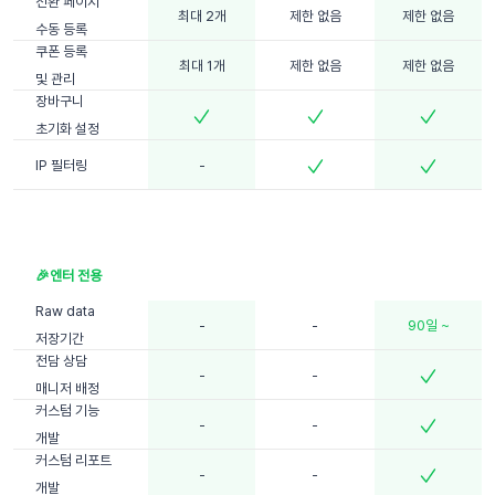
전환 페이지
최대 2개
제한 없음
제한 없음
수동 등록
쿠폰 등록
최대 1개
제한 없음
제한 없음
및 관리
장바구니
초기화 설정
IP 필터링
-
Raw data
-
-
90일 ~
저장기간
전담 상담
-
-
매니저 배정
커스텀 기능
-
-
개발
커스텀 리포트
-
-
개발