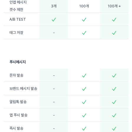
인앱 메시지
3개
100개
100개 +
갯수 제한
A/B TEST
태그 저장
-
문자 발송
-
브랜드 메시지 발송
-
알림톡 발송
-
앱 푸시 발송
-
즉시 발송
-