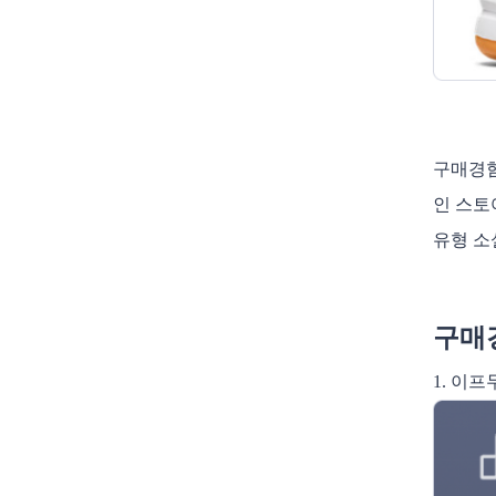
구매경험
인 스토
유형 소
구매
1. 이프