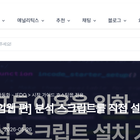
애널리틱스
추천
채팅
블로그
동화 - IFDO > 시작 가이드,호스팅몰 전용
임웹 편] 분석 스크립트를 직접 
: 2026-05-26