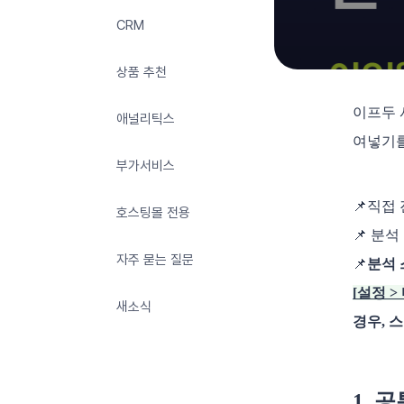
CRM
상품 추천
이프두 
애널리틱스
여넣기를
부가서비스
📌직접
호스팅몰 전용
📌 분
자주 묻는 질문
📌
분석
[설정 
새소식
경우, 
1. 