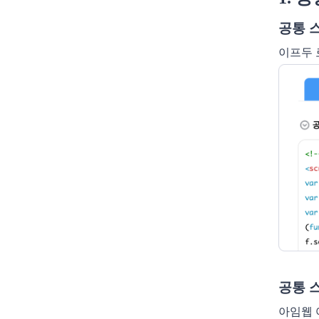
공통 
이프두 
공통 
아임웹 