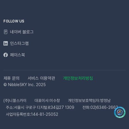
사이트명은 [설정 > 사이트 관리]에서 미리 확인해 주세요.안정
적인 발송(LMS)문자 내용에는 주문번호, 상품명 등 변수가 포함
되며, 변수의 길이로 인해 LMS(장문 메시지) 형식으로 발송됩니
다.사전 필수 작업대체문자 발송을 위해 발신번호 등록을 반드시
FOLLOW US
완료해 주세요.자주 묻는 질문(FAQ)Q. 템플릿 심사는 어떻게 진
네이버 블로그
행되나요? 등록한 카카오 채널이 있다면 별도의 요청 없이 자동
으로 심사가 진행됩니다. 심사 완료 후 즉시 사용 가능합니다. Q.
인스타그램
템플릿 심사는 얼마나 걸리나요?카카오 검수 상황에 따라 영업일
페이스북
기준 최대 3일 소요됩니다. 심사가 완료될 때까지 상태 버튼이 비
활성화될 수 있습니다. Q. 카카오 채널 등록 후 바로 이용할 수 있
나요?아니요, 즉시 이용은 어렵습니다. 템플릿 심사(영업일 기준
최대 3일)가 완료된 이후부터 발송 가능합니다. Q. 알림톡은 설
제휴 문의
서비스 이용약관
개인정보처리방침
정 즉시 발송되나요?네. 활성화하고 고객의 행동을 감지하면 바
© NibbleSKY Inc. 2025
로 발송됩니다. 다만 네트워크 통신 상황에 따라 최대 5분까지 소
요될 수 있습니다. ⭐️ 유의사항 (카페24) 카페24에서는 ‘반품 완
(주)니블스카이
대표이사:이수창
개인정보보호책임자:방정남
료’와 ‘환불 완료’가 동일한 시점에 처리됩니다. 따라서 자동 발송
주소:서울시 구로구 디지털로34길27 1309
전화:02)6346-2662
메시지는 각각 구분하여 제공되지 않으며, 모두 ‘환불 완료’ 케이
사업자등록번호:144-81-25052
스로 통합 제공됩니다. 지금 바로 이프두에서 교환·반품 알림톡
자동화를 시작해 보세요. 건당 8원의 합리적인 프로모션 가격으