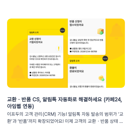
수를 입력했다면 테스트 발송 메시지에도 [쿠폰명]으로 표시됩니
프두 요약 리포트란?사이트의 핵심 성과를 매일, 매주, 매월 단위
다. 반드시 실제 발송을 통하여 쿠폰 정보가 올바르게 표기되는지
로 요약해 원하는 채널로 받아볼 수 있는 기능입니다. 주요 지표:
확인해 주세요. 3. 실무에서 바로 쓰는 쿠폰 데이터 활용 시나리
커머스, 트래픽, 회원 데이터, 인앱 메시지 및 푸시 메시지 성과
오 3가지단순한 쿠폰 안내는 반응이 적어요! 구매 전환율을 높이
등기존 발송 방식: 알림톡, 이메일신규 추가: 슬랙(Slack) 메시지
는 이프두 쿠폰 변수 활용 시나리오를 확인해 보세요. ⌛️ 만료 임
2. 쇼핑몰 운영, 슬랙(Slack) 리포트 연동이 좋은 이유실시간 성
박 긴급 알림쿠폰이 단순히 ‘만료됩니다’라고 알리는 것보다, 구
과 가시성 확보커머스 매출, 트래픽, 회원 데이터 등 핵심 성과를
체적인 [쿠폰명]을 변수로 넣는 것이 고객의 기억을 되살리는데
업무 전용 채널인 슬랙에서 즉시 확인할 수 있습니다. 업무 전용
도움을 줍니다. 오늘이 마감일임을 강조해 즉각적인 사이트 방문
채널을 통한 소통 최적화개인용 메신저인 알림톡(카카오톡)과 달
을 유도하세요. 예시 문구: "OO님, 잊고 계신 [쿠폰명]이 오늘 자
리, 슬랙은 업무에 최적화된 협업 툴입니다. 업무 흐름 안에서 성
정 만료됩니다! 사라지기 전에 꼭 사용하세요”🎉 신규 발급 리마
과를 확인하여 공적인 소통 효율을 높일 수 있습니다.데이터 기반
인드[발급일]을 명시하면 고객은 본인이 언제 이 혜택을 챙겼는
의 의사결정 문화데이터 리포트가 업무 대화 흐름 속에 자연스럽
지 환기하게 됩니다. ‘놓치고 있던 나만의 혜택’이라는 인상을 심
게 공유되어, 팀원 모두가 데이터를 바탕으로 효율적인 의사결정
어주고 쿠폰 사용까지 유도할 수 있어요.예시 문구: "[발급일]에
을 내릴 수 있는 환경을 조성합니다.업무 효율성 및 생산성 극대
신청하신 혜택, 아직 사용 전이시네요.", "[발급일]에 가입하여 받
화별도의 보고서 작성이나 시스템 접속 없이 성과를 파악할 수 있
교환・반품 CS, 알림톡 자동화로 해결하세요 (카페24,
으신 쿠폰이 아직 남아있어요."🎖️ 멤버십 등급 차별화고객마다 다
어, 반복 업무는 줄이고 쇼핑몰의 성장 전략에 집중할 수 있습니
아임웹 연동)
른 등급과 혜택을 [쿠폰명] 변수로 다르게 노출하세요. ‘나만 특
다.3. 슬랙(Slack) 리포트 연동 방법아래 절차에 따라 슬랙 연동
이프두의 고객 관리(CRM) 기능! 알림톡 자동 발송의 범위가 ‘교
별한 혜택을 받는다’는 느낌을 주어 충성 고객의 이탈을 방지하고
을 진행하면 즉시 리포트 수신이 가능합니다. (⏰ 소요 시간 4
환’과 ‘반품’까지 확장되었어요! 이제 고객의 교환・반품 상태 변
재구매를 유도합니다. 예시 문구: "단골 고객 OO님만을 위한 [쿠
분)1단계: 슬랙 알림 앱 만들기📍슬랙 홈페이지에 로그인한 뒤
화를 실시간으로 감지하여 개인화된 알림톡을 자동으로 발송합