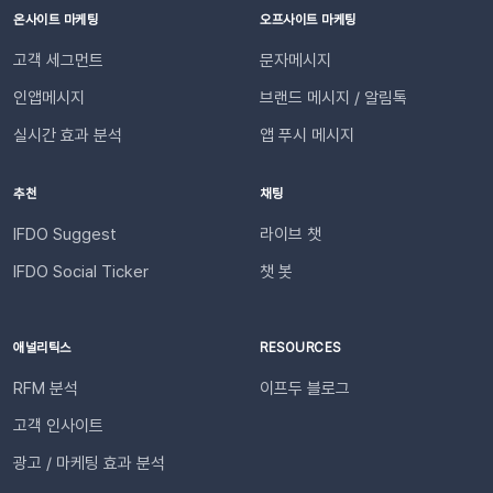
동하기]합니다.💡 사이트별 최대 3개의 슬랙 채널을 연동할 수
디까지 진행되었는지” 매번 문의하지 않아도 되므로, 쇼핑몰에
온사이트 마케팅
오프사이트 마케팅
있습니다. 4단계: 리포트 수신 설정하기[설정 > 기타 > 요약 리포
대한 신뢰 및 만족도가 자연스럽게 높아집니다.이용을 위해 필요
고객 세그먼트
문자메시지
트 수신] 메뉴로 이동합니다. ‘슬랙 수신’ 옵션을 체크하세요. 저
한 조건은 무엇인가요?기능을 원활하게 이용하기 위해 아래 내용
장합니다. 연동이 완료되면 지정한 슬랙 채널로 샘플 데이터가 발
인앱메시지
브랜드 메시지 / 알림톡
을 확인해 주세요. 지원 대상카페24, 아임웹 이용 사이트 필수 조
송됩니다.다음날/다음주/다음달부터 해당 슬랙 채널을 통해 리포
건✅ 이프두 유료 고객✅ 카카오 채널 등록✅ API 연동: 카페24 /
실시간 효과 분석
앱 푸시 메시지
트가 자동 발송됩니다.이프두 PRO 플랜을 이용하고 있다면 지금
아임웹잔여 요금최소 1,000원 이상의 푸시 잔액 필요 💡 보유 잔
바로 슬랙 연동 기능을 이용할 수 있습니다. 슬랙을 통해 팀원들
액이 1,000원 이하로 떨어지기 전에 미리 요금을 충전해 주세요.
추천
채팅
과 쇼핑몰 성과를 빠르게 공유하고, 데이터를 기반으로 효율적인
필요한 경우 푸시 잔여 금액 알림 기능을 설정하고 요금 충전이
의사결정을 내려보세요🚀슬랙 연동 바로 가기
필요한 시점에 알림을 받아보실 수 있습니다. 알림톡 자동 발송
IFDO Suggest
라이브 챗
시작하기이프두 유료 이용자라면 별도의 복잡한 절차 없이 🖱️ 클
IFDO Social Ticker
챗 봇
릭 한 번으로 시작할 수 있습니다. Auto Msg > 푸시 메시지 >
알림톡 > 자동 발송으로 이동하세요. 이용을 원하는 메시지를 활
성화하세요. 즉시 발송이 시작됩니다. 카카오톡을 이용하지 않는
애널리틱스
RESOURCES
고객에게도 안내하고 싶다면 대체문자를 사용해 보세요! 카카오
RFM 분석
이프두 블로그
톡 발송 실패를 대비하는 ‘대체문자’ 기능 알림톡 발송에 실패하
더라도 걱정 마세요! ‘대체문자’ 기능을 활성화하면 알림톡과 동
고객 인사이트
일한 내용이 자동으로 문자로 재발송되어 메시지 전달 성공률을
광고 / 마케팅 효과 분석
높일 수 있습니다. 발신자 정보(사이트명) 확인문자에 표시되는