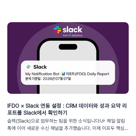
형 혜택이라고 체감할 때 실제 구매로 이어지기 때문이죠. 고도화
된 이프두 '쿠폰 변수' 기능을 활용하여, 보다 정밀한 타겟 마케팅
을 전개하고 구매 전환율을 극대화해 보세요.1. 이프두의 강력한
‘쿠폰 변수’ 알아보기쿠폰 코드와 발급일 등 푸시 메시지에 사용
가능한 쿠폰 데이터가 확장되었습니다. 핵심적인 쿠폰 데이터들
을 즉시 활용할 수 있습니다.BeforeAfter쿠폰 변수 사용 가능
세그먼트특정 쿠폰 만료일 (선택형/입력형) 사용 가능한 쿠폰 변
수쿠폰명, 쿠폰 만료일, 사용가능 쿠폰수쿠폰 변수 사용 가능 세
그먼트특정 쿠폰 만료일 (선택형) + 쿠폰코드 (선택형), 특정 쿠
폰 발급일 (선택형), 쿠폰 만료일, 쿠폰 발급일사용 가능한 쿠폰
변수쿠폰명, 쿠폰 만료일 + 쿠폰 발급일, 쿠폰코드💡 ‘사용가능
쿠폰수’ 세그먼트는 ‘회원 변수’에서 이용할 수 있어요.2. 손쉬운
쿠폰 변수 설정 방법세그먼트 선택 단계에서 쿠폰 변수를 사용할
수 있는 세그먼트를 추가하세요. 쿠폰 변수 사용 가능 세그먼트특
정 쿠폰 만료일 (선택형), 쿠폰코드 (선택형), 특정 쿠폰 발급일
IFDO × Slack 연동 설정 : CRM 데이터와 성과 요약 리
(선택형), 쿠폰 만료일, 쿠폰 발급일텍스트 입력란에서 개인화 변
포트를 Slack에서 확인하기
수 아이콘을 클릭합니다. ‘쿠폰 변수’ 그룹을 클릭한 뒤 원하는 변
슬랙(Slack)으로 업무하는 팀을 위한 소식입니다!🎉 메일·알림
수를 선택하여 입력란에 추가하세요. 💡 쿠폰 변수는 테스트 발
톡에 이어 새로운 수신 채널을 추가했습니다. 이제 이프두 핵심
송 시 쿠폰 데이터가 반영되지 않습니다. 예를 들어, [쿠폰명] 변
지표 요약 리포트를 슬랙 채널로도 받아보실 수 있습니다🥳1. 이