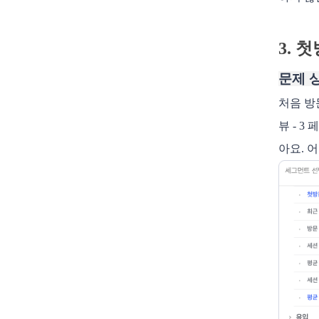
3. 
문제 
처음 방
뷰 - 
아요. 