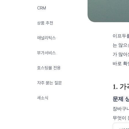
CRM
상품 추천
이프두를
애널리틱스
는 않으
부가서비스
가 많아
바로 확
호스팅몰 전용
자주 묻는 질문
1. 
새소식
문제 
장바구니
무엇이