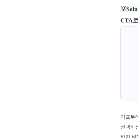
💡Solu
CTA
이프두에
선택하신
하지 않