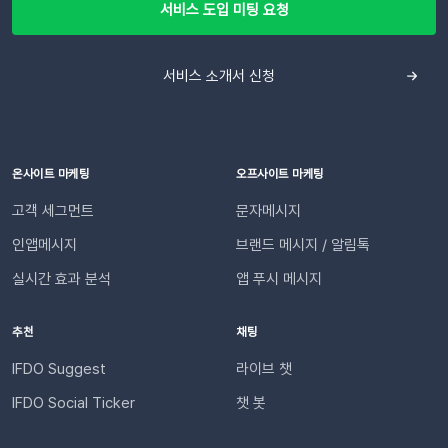
[Copy]를 클릭하여 URL을 복사합니다.⚠️ 이 웹훅 URL이 유출
간으로 감지합니다. 교환이나 반품의 접수, 거절, 배송 시작 등 각
서비스 도입 미팅 요청
되면 누구나 내 슬랙 채널에 메시지를 보낼 수 있게 됩니다. URL
단계마다 최적화된 맞춤형 메시지를 자동으로 고객에게 전달합
이 외부에 유출되지 않도록 안전하게 관리해 주세요. 3단계: 슬랙
니다. 어떤 효과를 기대할 수 있나요?📈 CS 업무 자동화로 효율
채널 연동하기📍이프두에 로그인하여 진행합니다.[설정 > 외부
서비스 소개서 신청
성 증대담당자가 일일이 수동으로 안내하던 반복적인 교환・반
채널 설정 > 외부 채널 연동]으로 이동한 뒤 Slack의 [웹훅 URL
품 과정을 시스템화하여 반복적인 메시지 작성과 발송 시간을 획
입력]을 클릭합니다. 복사한 Webhook URL을 붙여 넣고 엔터
기적으로 단축합니다. 👍🏻 고객 만족도 및 신뢰도 향상고객은 자
합니다. (Enter 키 누르기) 엔터 후 추가된 URL을 확인한 뒤 [연
신의 요청 처리 상황을 실시간으로 투명하게 확인받습니다. “어
동하기]합니다.💡 사이트별 최대 3개의 슬랙 채널을 연동할 수
디까지 진행되었는지” 매번 문의하지 않아도 되므로, 쇼핑몰에
온사이트 마케팅
오프사이트 마케팅
있습니다. 4단계: 리포트 수신 설정하기[설정 > 기타 > 요약 리포
대한 신뢰 및 만족도가 자연스럽게 높아집니다.이용을 위해 필요
고객 세그먼트
문자메시지
트 수신] 메뉴로 이동합니다. ‘슬랙 수신’ 옵션을 체크하세요. 저
한 조건은 무엇인가요?기능을 원활하게 이용하기 위해 아래 내용
장합니다. 연동이 완료되면 지정한 슬랙 채널로 샘플 데이터가 발
인앱메시지
브랜드 메시지 / 알림톡
을 확인해 주세요. 지원 대상카페24, 아임웹 이용 사이트 필수 조
송됩니다.다음날/다음주/다음달부터 해당 슬랙 채널을 통해 리포
건✅ 이프두 유료 고객✅ 카카오 채널 등록✅ API 연동: 카페24 /
실시간 효과 분석
앱 푸시 메시지
트가 자동 발송됩니다.이프두 PRO 플랜을 이용하고 있다면 지금
아임웹잔여 요금최소 1,000원 이상의 푸시 잔액 필요 💡 보유 잔
바로 슬랙 연동 기능을 이용할 수 있습니다. 슬랙을 통해 팀원들
액이 1,000원 이하로 떨어지기 전에 미리 요금을 충전해 주세요.
추천
채팅
과 쇼핑몰 성과를 빠르게 공유하고, 데이터를 기반으로 효율적인
필요한 경우 푸시 잔여 금액 알림 기능을 설정하고 요금 충전이
의사결정을 내려보세요🚀슬랙 연동 바로 가기
필요한 시점에 알림을 받아보실 수 있습니다. 알림톡 자동 발송
IFDO Suggest
라이브 챗
시작하기이프두 유료 이용자라면 별도의 복잡한 절차 없이 🖱️ 클
IFDO Social Ticker
챗 봇
릭 한 번으로 시작할 수 있습니다. Auto Msg > 푸시 메시지 >
알림톡 > 자동 발송으로 이동하세요. 이용을 원하는 메시지를 활