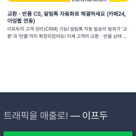
어주고 쿠폰 사용까지 유도할 수 있어요.예시 문구: "[발급일]에
을 내릴 수 있는 환경을 조성합니다.업무 효율성 및 생산성 극대
신청하신 혜택, 아직 사용 전이시네요.", "[발급일]에 가입하여 받
화별도의 보고서 작성이나 시스템 접속 없이 성과를 파악할 수 있
교환・반품 CS, 알림톡 자동화로 해결하세요 (카페24,
으신 쿠폰이 아직 남아있어요."🎖️ 멤버십 등급 차별화고객마다 다
어, 반복 업무는 줄이고 쇼핑몰의 성장 전략에 집중할 수 있습니
아임웹 연동)
른 등급과 혜택을 [쿠폰명] 변수로 다르게 노출하세요. ‘나만 특
다.3. 슬랙(Slack) 리포트 연동 방법아래 절차에 따라 슬랙 연동
이프두의 고객 관리(CRM) 기능! 알림톡 자동 발송의 범위가 ‘교
별한 혜택을 받는다’는 느낌을 주어 충성 고객의 이탈을 방지하고
을 진행하면 즉시 리포트 수신이 가능합니다. (⏰ 소요 시간 4
환’과 ‘반품’까지 확장되었어요! 이제 고객의 교환・반품 상태 변
재구매를 유도합니다. 예시 문구: "단골 고객 OO님만을 위한 [쿠
분)1단계: 슬랙 알림 앱 만들기📍슬랙 홈페이지에 로그인한 뒤
화를 실시간으로 감지하여 개인화된 알림톡을 자동으로 발송합
폰명]이 발행되었어요!"💡 정보를 더 명확히 전달하고 싶다면 쿠
슬랙 API 사이트로 이동하여 진행합니다.우측 상단의 [Create
니다. 클릭 한 번으로 CS 자동화를 시작해 보세요 😎도입: 왜 교
폰명, 유효기간을 함께 기재하여 안내해 보세요.등급 쿠폰 안내
New App] 버튼을 클릭합니다. 팝업창이 뜨면 [From scratch]
환・반품 알림톡 자동화가 필요할까요? 온라인 쇼핑몰에서 교환
예시📩 [회원 이름]님, 월간 정기 쿠폰 도착! [회원 등급] 전용 혜
를 선택합니다. 앱 이름(예: My notification Bot, IFDO Bot,
·반품 CS는 가장 시간이 많이 소요되는 업무 중 하나입니다. 고
택을 지금 확인하세요.■ 쿠폰명: [쿠폰명]■ 유효기간: [쿠폰만
IFDO Report)을 입력하세요. 웹훅을 연동할 슬랙 워크스페이
객이 교환을 요청하고 ➡️ 쇼핑몰 측에서 접수한 후 ➡️​ 다시 배송
료일]지금 바로 향상된 쿠폰 메시지를 적용해 보세요!개인화된
스를 선택하고 [Create New App]을 클릭합니다. 앱 관리 페이
준비를 하고 ➡️​ 배송이 시작되는 과정을 고객에게 매번 하나하나
쿠폰 변수를 활용해 고객의 구매 여정을 더욱 정밀하게 케어할 수
지의 [Incoming Webhooks]를 클릭한 뒤 Activate Incoming
안내해야 합니다. 이 과정에서 담당자는 비슷한 메시지를 반복해
있습니다.무료 연동 지원 혜택 : Pro 및 Trial 버전을 이용 중이신
Webhooks의 토글 스위치를 ON으로 변경합니다. 2단계: 알림
서 보내야 하고, 고객은 "지금 어떤 단계인지" 끊임없이 확인하려
고객님께는 이프두팀에서 쿠폰 추가 연동을 무료로 지원해 드립
앱과 슬랙 채널 연결하기[앱 관리 페이지 > Incoming
고 합니다. 🔄 이런 반복적인 안내 작업을 시스템에 맡긴다면?
니다 😄지원 호스팅 환경 : 카페24, 고도몰, 아임웹, 메이크샵을
Webhooks]로 이동한 뒤, 하단의 [Add New Webhook]을 클
이프두는 고객의 교환·반품 상태 변화를 실시간으로 감지하여, 최
트래픽을 매출로!
— 이프두
이용 중이시라면 즉시 연동 가능합니다. 단, IFDO SYNC 앱을
릭합니다. 요약 리포트를 받아볼 슬랙 채널을 선택하고 [허용]을
적화된 메시지를 자동으로 발송합니다. 고객이 기다리지 않고, 담
통해 연동하신 경우에만 쿠폰을 연동할 수 있습니다. 기본 푸시
클릭합니다. 완료되었다면 하단의 Webhook URLs for your
당자가 일일이 안내하지 않아도 되는 CS 자동화가 실현됩니
발송을 위한 API 연동 및 발신번호 등록이 완료된 후 진행 가능합
Workspace 섹션에 새로운 Webhook URL이 생성됩니다.
다. 어떻게 작동하나요?이프두는 고객의 주문 상태 변화를 실시
니다.개인화 메시지 작성 방법 더 알아보기