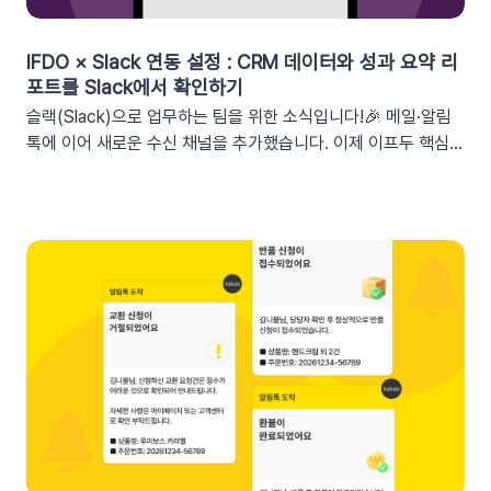
쿠폰 변수 설정 방법세그먼트 선택 단계에서 쿠폰 변수를 사용할
수 있는 세그먼트를 추가하세요. 쿠폰 변수 사용 가능 세그먼트특
정 쿠폰 만료일 (선택형), 쿠폰코드 (선택형), 특정 쿠폰 발급일
IFDO × Slack 연동 설정 : CRM 데이터와 성과 요약 리
(선택형), 쿠폰 만료일, 쿠폰 발급일텍스트 입력란에서 개인화 변
포트를 Slack에서 확인하기
수 아이콘을 클릭합니다. ‘쿠폰 변수’ 그룹을 클릭한 뒤 원하는 변
슬랙(Slack)으로 업무하는 팀을 위한 소식입니다!🎉 메일·알림
수를 선택하여 입력란에 추가하세요. 💡 쿠폰 변수는 테스트 발
톡에 이어 새로운 수신 채널을 추가했습니다. 이제 이프두 핵심
송 시 쿠폰 데이터가 반영되지 않습니다. 예를 들어, [쿠폰명] 변
지표 요약 리포트를 슬랙 채널로도 받아보실 수 있습니다🥳1. 이
수를 입력했다면 테스트 발송 메시지에도 [쿠폰명]으로 표시됩니
프두 요약 리포트란?사이트의 핵심 성과를 매일, 매주, 매월 단위
다. 반드시 실제 발송을 통하여 쿠폰 정보가 올바르게 표기되는지
로 요약해 원하는 채널로 받아볼 수 있는 기능입니다. 주요 지표:
확인해 주세요. 3. 실무에서 바로 쓰는 쿠폰 데이터 활용 시나리
커머스, 트래픽, 회원 데이터, 인앱 메시지 및 푸시 메시지 성과
오 3가지단순한 쿠폰 안내는 반응이 적어요! 구매 전환율을 높이
등기존 발송 방식: 알림톡, 이메일신규 추가: 슬랙(Slack) 메시지
는 이프두 쿠폰 변수 활용 시나리오를 확인해 보세요. ⌛️ 만료 임
2. 쇼핑몰 운영, 슬랙(Slack) 리포트 연동이 좋은 이유실시간 성
박 긴급 알림쿠폰이 단순히 ‘만료됩니다’라고 알리는 것보다, 구
과 가시성 확보커머스 매출, 트래픽, 회원 데이터 등 핵심 성과를
체적인 [쿠폰명]을 변수로 넣는 것이 고객의 기억을 되살리는데
업무 전용 채널인 슬랙에서 즉시 확인할 수 있습니다. 업무 전용
도움을 줍니다. 오늘이 마감일임을 강조해 즉각적인 사이트 방문
채널을 통한 소통 최적화개인용 메신저인 알림톡(카카오톡)과 달
을 유도하세요. 예시 문구: "OO님, 잊고 계신 [쿠폰명]이 오늘 자
리, 슬랙은 업무에 최적화된 협업 툴입니다. 업무 흐름 안에서 성
정 만료됩니다! 사라지기 전에 꼭 사용하세요”🎉 신규 발급 리마
과를 확인하여 공적인 소통 효율을 높일 수 있습니다.데이터 기반
인드[발급일]을 명시하면 고객은 본인이 언제 이 혜택을 챙겼는
의 의사결정 문화데이터 리포트가 업무 대화 흐름 속에 자연스럽
지 환기하게 됩니다. ‘놓치고 있던 나만의 혜택’이라는 인상을 심
게 공유되어, 팀원 모두가 데이터를 바탕으로 효율적인 의사결정