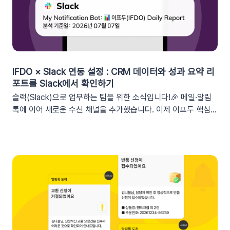
폰 발급일 (선택형), 쿠폰 만료일, 쿠폰 발급일사용 가능한 쿠폰
변수쿠폰명, 쿠폰 만료일 + 쿠폰 발급일, 쿠폰코드💡 ‘사용가능
쿠폰수’ 세그먼트는 ‘회원 변수’에서 이용할 수 있어요.2. 손쉬운
쿠폰 변수 설정 방법세그먼트 선택 단계에서 쿠폰 변수를 사용할
수 있는 세그먼트를 추가하세요. 쿠폰 변수 사용 가능 세그먼트특
정 쿠폰 만료일 (선택형), 쿠폰코드 (선택형), 특정 쿠폰 발급일
IFDO × Slack 연동 설정 : CRM 데이터와 성과 요약 리
(선택형), 쿠폰 만료일, 쿠폰 발급일텍스트 입력란에서 개인화 변
포트를 Slack에서 확인하기
수 아이콘을 클릭합니다. ‘쿠폰 변수’ 그룹을 클릭한 뒤 원하는 변
슬랙(Slack)으로 업무하는 팀을 위한 소식입니다!🎉 메일·알림
수를 선택하여 입력란에 추가하세요. 💡 쿠폰 변수는 테스트 발
톡에 이어 새로운 수신 채널을 추가했습니다. 이제 이프두 핵심
송 시 쿠폰 데이터가 반영되지 않습니다. 예를 들어, [쿠폰명] 변
지표 요약 리포트를 슬랙 채널로도 받아보실 수 있습니다🥳1. 이
수를 입력했다면 테스트 발송 메시지에도 [쿠폰명]으로 표시됩니
프두 요약 리포트란?사이트의 핵심 성과를 매일, 매주, 매월 단위
다. 반드시 실제 발송을 통하여 쿠폰 정보가 올바르게 표기되는지
로 요약해 원하는 채널로 받아볼 수 있는 기능입니다. 주요 지표:
확인해 주세요. 3. 실무에서 바로 쓰는 쿠폰 데이터 활용 시나리
커머스, 트래픽, 회원 데이터, 인앱 메시지 및 푸시 메시지 성과
오 3가지단순한 쿠폰 안내는 반응이 적어요! 구매 전환율을 높이
등기존 발송 방식: 알림톡, 이메일신규 추가: 슬랙(Slack) 메시지
는 이프두 쿠폰 변수 활용 시나리오를 확인해 보세요. ⌛️ 만료 임
2. 쇼핑몰 운영, 슬랙(Slack) 리포트 연동이 좋은 이유실시간 성
박 긴급 알림쿠폰이 단순히 ‘만료됩니다’라고 알리는 것보다, 구
과 가시성 확보커머스 매출, 트래픽, 회원 데이터 등 핵심 성과를
체적인 [쿠폰명]을 변수로 넣는 것이 고객의 기억을 되살리는데
업무 전용 채널인 슬랙에서 즉시 확인할 수 있습니다. 업무 전용
도움을 줍니다. 오늘이 마감일임을 강조해 즉각적인 사이트 방문
채널을 통한 소통 최적화개인용 메신저인 알림톡(카카오톡)과 달