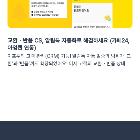
을 유도하세요. 예시 문구: "OO님, 잊고 계신 [쿠폰명]이 오늘 자
리, 슬랙은 업무에 최적화된 협업 툴입니다. 업무 흐름 안에서 성
정 만료됩니다! 사라지기 전에 꼭 사용하세요”🎉 신규 발급 리마
과를 확인하여 공적인 소통 효율을 높일 수 있습니다.데이터 기반
인드[발급일]을 명시하면 고객은 본인이 언제 이 혜택을 챙겼는
의 의사결정 문화데이터 리포트가 업무 대화 흐름 속에 자연스럽
지 환기하게 됩니다. ‘놓치고 있던 나만의 혜택’이라는 인상을 심
게 공유되어, 팀원 모두가 데이터를 바탕으로 효율적인 의사결정
어주고 쿠폰 사용까지 유도할 수 있어요.예시 문구: "[발급일]에
을 내릴 수 있는 환경을 조성합니다.업무 효율성 및 생산성 극대
신청하신 혜택, 아직 사용 전이시네요.", "[발급일]에 가입하여 받
화별도의 보고서 작성이나 시스템 접속 없이 성과를 파악할 수 있
교환・반품 CS, 알림톡 자동화로 해결하세요 (카페24,
으신 쿠폰이 아직 남아있어요."🎖️ 멤버십 등급 차별화고객마다 다
어, 반복 업무는 줄이고 쇼핑몰의 성장 전략에 집중할 수 있습니
아임웹 연동)
른 등급과 혜택을 [쿠폰명] 변수로 다르게 노출하세요. ‘나만 특
다.3. 슬랙(Slack) 리포트 연동 방법아래 절차에 따라 슬랙 연동
이프두의 고객 관리(CRM) 기능! 알림톡 자동 발송의 범위가 ‘교
별한 혜택을 받는다’는 느낌을 주어 충성 고객의 이탈을 방지하고
을 진행하면 즉시 리포트 수신이 가능합니다. (⏰ 소요 시간 4
환’과 ‘반품’까지 확장되었어요! 이제 고객의 교환・반품 상태 변
재구매를 유도합니다. 예시 문구: "단골 고객 OO님만을 위한 [쿠
분)1단계: 슬랙 알림 앱 만들기📍슬랙 홈페이지에 로그인한 뒤
화를 실시간으로 감지하여 개인화된 알림톡을 자동으로 발송합
폰명]이 발행되었어요!"💡 정보를 더 명확히 전달하고 싶다면 쿠
슬랙 API 사이트로 이동하여 진행합니다.우측 상단의 [Create
니다. 클릭 한 번으로 CS 자동화를 시작해 보세요 😎도입: 왜 교
폰명, 유효기간을 함께 기재하여 안내해 보세요.등급 쿠폰 안내
New App] 버튼을 클릭합니다. 팝업창이 뜨면 [From scratch]
환・반품 알림톡 자동화가 필요할까요? 온라인 쇼핑몰에서 교환
예시📩 [회원 이름]님, 월간 정기 쿠폰 도착! [회원 등급] 전용 혜
를 선택합니다. 앱 이름(예: My notification Bot, IFDO Bot,
·반품 CS는 가장 시간이 많이 소요되는 업무 중 하나입니다. 고
택을 지금 확인하세요.■ 쿠폰명: [쿠폰명]■ 유효기간: [쿠폰만
IFDO Report)을 입력하세요. 웹훅을 연동할 슬랙 워크스페이
객이 교환을 요청하고 ➡️ 쇼핑몰 측에서 접수한 후 ➡️​ 다시 배송
료일]지금 바로 향상된 쿠폰 메시지를 적용해 보세요!개인화된
스를 선택하고 [Create New App]을 클릭합니다. 앱 관리 페이
준비를 하고 ➡️​ 배송이 시작되는 과정을 고객에게 매번 하나하나
쿠폰 변수를 활용해 고객의 구매 여정을 더욱 정밀하게 케어할 수
지의 [Incoming Webhooks]를 클릭한 뒤 Activate Incoming
안내해야 합니다. 이 과정에서 담당자는 비슷한 메시지를 반복해
있습니다.무료 연동 지원 혜택 : Pro 및 Trial 버전을 이용 중이신
Webhooks의 토글 스위치를 ON으로 변경합니다. 2단계: 알림
서 보내야 하고, 고객은 "지금 어떤 단계인지" 끊임없이 확인하려
고객님께는 이프두팀에서 쿠폰 추가 연동을 무료로 지원해 드립
앱과 슬랙 채널 연결하기[앱 관리 페이지 > Incoming
고 합니다. 🔄 이런 반복적인 안내 작업을 시스템에 맡긴다면?
니다 😄지원 호스팅 환경 : 카페24, 고도몰, 아임웹, 메이크샵을
Webhooks]로 이동한 뒤, 하단의 [Add New Webhook]을 클
이프두는 고객의 교환·반품 상태 변화를 실시간으로 감지하여, 최