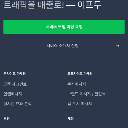
트래픽을 매출로!
— 이프두
이용 중이시라면 즉시 연동 가능합니다. 단, IFDO SYNC 앱을
릭합니다. 요약 리포트를 받아볼 슬랙 채널을 선택하고 [허용]을
적화된 메시지를 자동으로 발송합니다. 고객이 기다리지 않고, 담
통해 연동하신 경우에만 쿠폰을 연동할 수 있습니다. 기본 푸시
클릭합니다. 완료되었다면 하단의 Webhook URLs for your
당자가 일일이 안내하지 않아도 되는 CS 자동화가 실현됩니
발송을 위한 API 연동 및 발신번호 등록이 완료된 후 진행 가능합
Workspace 섹션에 새로운 Webhook URL이 생성됩니다.
다. 어떻게 작동하나요?이프두는 고객의 주문 상태 변화를 실시
니다.개인화 메시지 작성 방법 더 알아보기
[Copy]를 클릭하여 URL을 복사합니다.⚠️ 이 웹훅 URL이 유출
간으로 감지합니다. 교환이나 반품의 접수, 거절, 배송 시작 등 각
서비스 도입 미팅 요청
되면 누구나 내 슬랙 채널에 메시지를 보낼 수 있게 됩니다. URL
단계마다 최적화된 맞춤형 메시지를 자동으로 고객에게 전달합
이 외부에 유출되지 않도록 안전하게 관리해 주세요. 3단계: 슬랙
니다. 어떤 효과를 기대할 수 있나요?📈 CS 업무 자동화로 효율
채널 연동하기📍이프두에 로그인하여 진행합니다.[설정 > 외부
서비스 소개서 신청
성 증대담당자가 일일이 수동으로 안내하던 반복적인 교환・반
채널 설정 > 외부 채널 연동]으로 이동한 뒤 Slack의 [웹훅 URL
품 과정을 시스템화하여 반복적인 메시지 작성과 발송 시간을 획
입력]을 클릭합니다. 복사한 Webhook URL을 붙여 넣고 엔터
기적으로 단축합니다. 👍🏻 고객 만족도 및 신뢰도 향상고객은 자
합니다. (Enter 키 누르기) 엔터 후 추가된 URL을 확인한 뒤 [연
신의 요청 처리 상황을 실시간으로 투명하게 확인받습니다. “어
동하기]합니다.💡 사이트별 최대 3개의 슬랙 채널을 연동할 수
디까지 진행되었는지” 매번 문의하지 않아도 되므로, 쇼핑몰에
온사이트 마케팅
오프사이트 마케팅
있습니다. 4단계: 리포트 수신 설정하기[설정 > 기타 > 요약 리포
대한 신뢰 및 만족도가 자연스럽게 높아집니다.이용을 위해 필요
고객 세그먼트
문자메시지
트 수신] 메뉴로 이동합니다. ‘슬랙 수신’ 옵션을 체크하세요. 저
한 조건은 무엇인가요?기능을 원활하게 이용하기 위해 아래 내용
장합니다. 연동이 완료되면 지정한 슬랙 채널로 샘플 데이터가 발
인앱메시지
브랜드 메시지 / 알림톡
을 확인해 주세요. 지원 대상카페24, 아임웹 이용 사이트 필수 조
송됩니다.다음날/다음주/다음달부터 해당 슬랙 채널을 통해 리포
건✅ 이프두 유료 고객✅ 카카오 채널 등록✅ API 연동: 카페24 /
실시간 효과 분석
앱 푸시 메시지
트가 자동 발송됩니다.이프두 PRO 플랜을 이용하고 있다면 지금
아임웹잔여 요금최소 1,000원 이상의 푸시 잔액 필요 💡 보유 잔
바로 슬랙 연동 기능을 이용할 수 있습니다. 슬랙을 통해 팀원들
액이 1,000원 이하로 떨어지기 전에 미리 요금을 충전해 주세요.
추천
채팅
과 쇼핑몰 성과를 빠르게 공유하고, 데이터를 기반으로 효율적인
필요한 경우 푸시 잔여 금액 알림 기능을 설정하고 요금 충전이
의사결정을 내려보세요🚀슬랙 연동 바로 가기