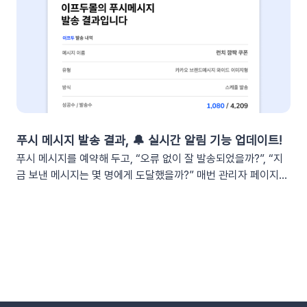
지의 [Incoming Webhooks]를 클릭한 뒤 Activate Incoming
안내해야 합니다. 이 과정에서 담당자는 비슷한 메시지를 반복해
Webhooks의 토글 스위치를 ON으로 변경합니다. 2단계: 알림
서 보내야 하고, 고객은 "지금 어떤 단계인지" 끊임없이 확인하려
앱과 슬랙 채널 연결하기[앱 관리 페이지 > Incoming
고 합니다. 🔄 이런 반복적인 안내 작업을 시스템에 맡긴다면?
Webhooks]로 이동한 뒤, 하단의 [Add New Webhook]을 클
이프두는 고객의 교환·반품 상태 변화를 실시간으로 감지하여, 최
릭합니다. 요약 리포트를 받아볼 슬랙 채널을 선택하고 [허용]을
적화된 메시지를 자동으로 발송합니다. 고객이 기다리지 않고, 담
클릭합니다. 완료되었다면 하단의 Webhook URLs for your
당자가 일일이 안내하지 않아도 되는 CS 자동화가 실현됩니
Workspace 섹션에 새로운 Webhook URL이 생성됩니다.
다. 어떻게 작동하나요?이프두는 고객의 주문 상태 변화를 실시
[Copy]를 클릭하여 URL을 복사합니다.⚠️ 이 웹훅 URL이 유출
간으로 감지합니다. 교환이나 반품의 접수, 거절, 배송 시작 등 각
되면 누구나 내 슬랙 채널에 메시지를 보낼 수 있게 됩니다. URL
단계마다 최적화된 맞춤형 메시지를 자동으로 고객에게 전달합
푸시 메시지 발송 결과, 🔔 실시간 알림 기능 업데이트!
이 외부에 유출되지 않도록 안전하게 관리해 주세요. 3단계: 슬랙
니다. 어떤 효과를 기대할 수 있나요?📈 CS 업무 자동화로 효율
푸시 메시지를 예약해 두고, “오류 없이 잘 발송되었을까?”, “지
채널 연동하기📍이프두에 로그인하여 진행합니다.[설정 > 외부
성 증대담당자가 일일이 수동으로 안내하던 반복적인 교환・반
금 보낸 메시지는 몇 명에게 도달했을까?” 매번 관리자 페이지를
채널 설정 > 외부 채널 연동]으로 이동한 뒤 Slack의 [웹훅 URL
품 과정을 시스템화하여 반복적인 메시지 작성과 발송 시간을 획
들락날락하며 확인하시지는 않으셨나요? 특히 주말이나 퇴근 이
입력]을 클릭합니다. 복사한 Webhook URL을 붙여 넣고 엔터
기적으로 단축합니다. 👍🏻 고객 만족도 및 신뢰도 향상고객은 자
후 시간처럼 PC로 관리자 화면에 직접 접속하기 어려운 상황에
합니다. (Enter 키 누르기) 엔터 후 추가된 URL을 확인한 뒤 [연
신의 요청 처리 상황을 실시간으로 투명하게 확인받습니다. “어
서는 푸시 메시지가 제대로 발송되었는지 계속 신경 쓰이셨을 텐
동하기]합니다.💡 사이트별 최대 3개의 슬랙 채널을 연동할 수
디까지 진행되었는지” 매번 문의하지 않아도 되므로, 쇼핑몰에
데요. 담당자님들의 불안함을 덜어드리고, 보다 완벽한 업무 관리
있습니다. 4단계: 리포트 수신 설정하기[설정 > 기타 > 요약 리포
대한 신뢰 및 만족도가 자연스럽게 높아집니다.이용을 위해 필요
를 지원하기 위해 ‘푸시 메시지 알림 설정 기능’을 새로 추가했습
트 수신] 메뉴로 이동합니다. ‘슬랙 수신’ 옵션을 체크하세요. 저
한 조건은 무엇인가요?기능을 원활하게 이용하기 위해 아래 내용
니다! 실시간 발송 결과부터 전일 발송 요약 보고서, 푸시 충전금
장합니다. 연동이 완료되면 지정한 슬랙 채널로 샘플 데이터가 발
을 확인해 주세요. 지원 대상카페24, 아임웹 이용 사이트 필수 조
알림까지 메일과 문자로 편하게 받아보세요. 노트북을 열 필요 없
송됩니다.다음날/다음주/다음달부터 해당 슬랙 채널을 통해 리포
건✅ 이프두 유료 고객✅ 카카오 채널 등록✅ API 연동: 카페24 /
이 스마트폰으로 가볍게 확인할 수 있습니다😉👍🏻🔔 새롭게 추