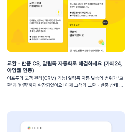
과 가시성 확보커머스 매출, 트래픽, 회원 데이터 등 핵심 성과를
업무 전용 채널인 슬랙에서 즉시 확인할 수 있습니다. 업무 전용
채널을 통한 소통 최적화개인용 메신저인 알림톡(카카오톡)과 달
리, 슬랙은 업무에 최적화된 협업 툴입니다. 업무 흐름 안에서 성
과를 확인하여 공적인 소통 효율을 높일 수 있습니다.데이터 기반
의 의사결정 문화데이터 리포트가 업무 대화 흐름 속에 자연스럽
게 공유되어, 팀원 모두가 데이터를 바탕으로 효율적인 의사결정
을 내릴 수 있는 환경을 조성합니다.업무 효율성 및 생산성 극대
화별도의 보고서 작성이나 시스템 접속 없이 성과를 파악할 수 있
교환・반품 CS, 알림톡 자동화로 해결하세요 (카페24,
어, 반복 업무는 줄이고 쇼핑몰의 성장 전략에 집중할 수 있습니
아임웹 연동)
다.3. 슬랙(Slack) 리포트 연동 방법아래 절차에 따라 슬랙 연동
이프두의 고객 관리(CRM) 기능! 알림톡 자동 발송의 범위가 ‘교
을 진행하면 즉시 리포트 수신이 가능합니다. (⏰ 소요 시간 4
환’과 ‘반품’까지 확장되었어요! 이제 고객의 교환・반품 상태 변
분)1단계: 슬랙 알림 앱 만들기📍슬랙 홈페이지에 로그인한 뒤
화를 실시간으로 감지하여 개인화된 알림톡을 자동으로 발송합
슬랙 API 사이트로 이동하여 진행합니다.우측 상단의 [Create
니다. 클릭 한 번으로 CS 자동화를 시작해 보세요 😎도입: 왜 교
New App] 버튼을 클릭합니다. 팝업창이 뜨면 [From scratch]
환・반품 알림톡 자동화가 필요할까요? 온라인 쇼핑몰에서 교환
를 선택합니다. 앱 이름(예: My notification Bot, IFDO Bot,
·반품 CS는 가장 시간이 많이 소요되는 업무 중 하나입니다. 고
IFDO Report)을 입력하세요. 웹훅을 연동할 슬랙 워크스페이
객이 교환을 요청하고 ➡️ 쇼핑몰 측에서 접수한 후 ➡️​ 다시 배송
스를 선택하고 [Create New App]을 클릭합니다. 앱 관리 페이
준비를 하고 ➡️​ 배송이 시작되는 과정을 고객에게 매번 하나하나