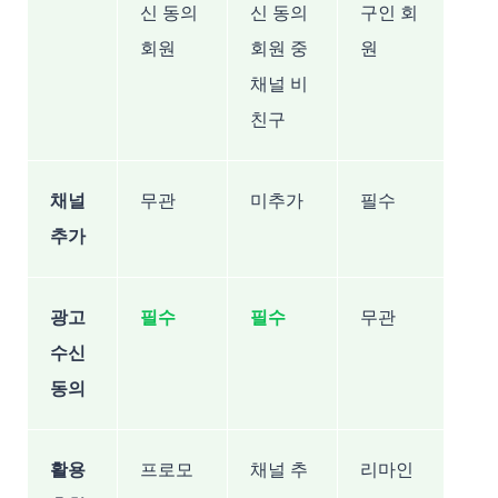
신 동의
신 동의
구인 회
회원
회원 중
원
채널 비
친구
채널
무관
미추가
필수
추가
광고
필수
필수
무관
수신
동의
활용
프로모
채널 추
리마인