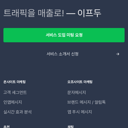
고 합니다. 🔄 이런 반복적인 안내 작업을 시스템에 맡긴다면?
니다 😄지원 호스팅 환경 : 카페24, 고도몰, 아임웹, 메이크샵을
Webhooks]로 이동한 뒤, 하단의 [Add New Webhook]을 클
이프두는 고객의 교환·반품 상태 변화를 실시간으로 감지하여, 최
트래픽을 매출로!
— 이프두
이용 중이시라면 즉시 연동 가능합니다. 단, IFDO SYNC 앱을
릭합니다. 요약 리포트를 받아볼 슬랙 채널을 선택하고 [허용]을
적화된 메시지를 자동으로 발송합니다. 고객이 기다리지 않고, 담
통해 연동하신 경우에만 쿠폰을 연동할 수 있습니다. 기본 푸시
클릭합니다. 완료되었다면 하단의 Webhook URLs for your
당자가 일일이 안내하지 않아도 되는 CS 자동화가 실현됩니
발송을 위한 API 연동 및 발신번호 등록이 완료된 후 진행 가능합
Workspace 섹션에 새로운 Webhook URL이 생성됩니다.
다. 어떻게 작동하나요?이프두는 고객의 주문 상태 변화를 실시
니다.개인화 메시지 작성 방법 더 알아보기
[Copy]를 클릭하여 URL을 복사합니다.⚠️ 이 웹훅 URL이 유출
간으로 감지합니다. 교환이나 반품의 접수, 거절, 배송 시작 등 각
서비스 도입 미팅 요청
되면 누구나 내 슬랙 채널에 메시지를 보낼 수 있게 됩니다. URL
단계마다 최적화된 맞춤형 메시지를 자동으로 고객에게 전달합
이 외부에 유출되지 않도록 안전하게 관리해 주세요. 3단계: 슬랙
니다. 어떤 효과를 기대할 수 있나요?📈 CS 업무 자동화로 효율
채널 연동하기📍이프두에 로그인하여 진행합니다.[설정 > 외부
서비스 소개서 신청
성 증대담당자가 일일이 수동으로 안내하던 반복적인 교환・반
채널 설정 > 외부 채널 연동]으로 이동한 뒤 Slack의 [웹훅 URL
품 과정을 시스템화하여 반복적인 메시지 작성과 발송 시간을 획
입력]을 클릭합니다. 복사한 Webhook URL을 붙여 넣고 엔터
기적으로 단축합니다. 👍🏻 고객 만족도 및 신뢰도 향상고객은 자
합니다. (Enter 키 누르기) 엔터 후 추가된 URL을 확인한 뒤 [연
신의 요청 처리 상황을 실시간으로 투명하게 확인받습니다. “어
동하기]합니다.💡 사이트별 최대 3개의 슬랙 채널을 연동할 수
디까지 진행되었는지” 매번 문의하지 않아도 되므로, 쇼핑몰에
온사이트 마케팅
오프사이트 마케팅
있습니다. 4단계: 리포트 수신 설정하기[설정 > 기타 > 요약 리포
대한 신뢰 및 만족도가 자연스럽게 높아집니다.이용을 위해 필요
고객 세그먼트
문자메시지
트 수신] 메뉴로 이동합니다. ‘슬랙 수신’ 옵션을 체크하세요. 저
한 조건은 무엇인가요?기능을 원활하게 이용하기 위해 아래 내용
장합니다. 연동이 완료되면 지정한 슬랙 채널로 샘플 데이터가 발
인앱메시지
브랜드 메시지 / 알림톡
을 확인해 주세요. 지원 대상카페24, 아임웹 이용 사이트 필수 조
송됩니다.다음날/다음주/다음달부터 해당 슬랙 채널을 통해 리포
건✅ 이프두 유료 고객✅ 카카오 채널 등록✅ API 연동: 카페24 /
실시간 효과 분석
앱 푸시 메시지
트가 자동 발송됩니다.이프두 PRO 플랜을 이용하고 있다면 지금
아임웹잔여 요금최소 1,000원 이상의 푸시 잔액 필요 💡 보유 잔
바로 슬랙 연동 기능을 이용할 수 있습니다. 슬랙을 통해 팀원들
액이 1,000원 이하로 떨어지기 전에 미리 요금을 충전해 주세요.
추천
채팅