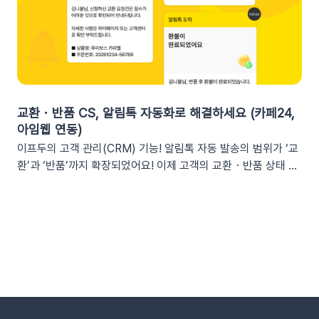
도움을 줍니다. 오늘이 마감일임을 강조해 즉각적인 사이트 방문
채널을 통한 소통 최적화개인용 메신저인 알림톡(카카오톡)과 달
을 유도하세요. 예시 문구: "OO님, 잊고 계신 [쿠폰명]이 오늘 자
리, 슬랙은 업무에 최적화된 협업 툴입니다. 업무 흐름 안에서 성
정 만료됩니다! 사라지기 전에 꼭 사용하세요”🎉 신규 발급 리마
과를 확인하여 공적인 소통 효율을 높일 수 있습니다.데이터 기반
인드[발급일]을 명시하면 고객은 본인이 언제 이 혜택을 챙겼는
의 의사결정 문화데이터 리포트가 업무 대화 흐름 속에 자연스럽
지 환기하게 됩니다. ‘놓치고 있던 나만의 혜택’이라는 인상을 심
게 공유되어, 팀원 모두가 데이터를 바탕으로 효율적인 의사결정
어주고 쿠폰 사용까지 유도할 수 있어요.예시 문구: "[발급일]에
을 내릴 수 있는 환경을 조성합니다.업무 효율성 및 생산성 극대
신청하신 혜택, 아직 사용 전이시네요.", "[발급일]에 가입하여 받
화별도의 보고서 작성이나 시스템 접속 없이 성과를 파악할 수 있
교환・반품 CS, 알림톡 자동화로 해결하세요 (카페24,
으신 쿠폰이 아직 남아있어요."🎖️ 멤버십 등급 차별화고객마다 다
어, 반복 업무는 줄이고 쇼핑몰의 성장 전략에 집중할 수 있습니
아임웹 연동)
른 등급과 혜택을 [쿠폰명] 변수로 다르게 노출하세요. ‘나만 특
다.3. 슬랙(Slack) 리포트 연동 방법아래 절차에 따라 슬랙 연동
이프두의 고객 관리(CRM) 기능! 알림톡 자동 발송의 범위가 ‘교
별한 혜택을 받는다’는 느낌을 주어 충성 고객의 이탈을 방지하고
을 진행하면 즉시 리포트 수신이 가능합니다. (⏰ 소요 시간 4
환’과 ‘반품’까지 확장되었어요! 이제 고객의 교환・반품 상태 변
재구매를 유도합니다. 예시 문구: "단골 고객 OO님만을 위한 [쿠
분)1단계: 슬랙 알림 앱 만들기📍슬랙 홈페이지에 로그인한 뒤
화를 실시간으로 감지하여 개인화된 알림톡을 자동으로 발송합
폰명]이 발행되었어요!"💡 정보를 더 명확히 전달하고 싶다면 쿠
슬랙 API 사이트로 이동하여 진행합니다.우측 상단의 [Create
니다. 클릭 한 번으로 CS 자동화를 시작해 보세요 😎도입: 왜 교
폰명, 유효기간을 함께 기재하여 안내해 보세요.등급 쿠폰 안내
New App] 버튼을 클릭합니다. 팝업창이 뜨면 [From scratch]
환・반품 알림톡 자동화가 필요할까요? 온라인 쇼핑몰에서 교환
예시📩 [회원 이름]님, 월간 정기 쿠폰 도착! [회원 등급] 전용 혜
를 선택합니다. 앱 이름(예: My notification Bot, IFDO Bot,
·반품 CS는 가장 시간이 많이 소요되는 업무 중 하나입니다. 고
택을 지금 확인하세요.■ 쿠폰명: [쿠폰명]■ 유효기간: [쿠폰만
IFDO Report)을 입력하세요. 웹훅을 연동할 슬랙 워크스페이
객이 교환을 요청하고 ➡️ 쇼핑몰 측에서 접수한 후 ➡️​ 다시 배송
료일]지금 바로 향상된 쿠폰 메시지를 적용해 보세요!개인화된
스를 선택하고 [Create New App]을 클릭합니다. 앱 관리 페이
준비를 하고 ➡️​ 배송이 시작되는 과정을 고객에게 매번 하나하나
쿠폰 변수를 활용해 고객의 구매 여정을 더욱 정밀하게 케어할 수
지의 [Incoming Webhooks]를 클릭한 뒤 Activate Incoming
안내해야 합니다. 이 과정에서 담당자는 비슷한 메시지를 반복해
있습니다.무료 연동 지원 혜택 : Pro 및 Trial 버전을 이용 중이신
Webhooks의 토글 스위치를 ON으로 변경합니다. 2단계: 알림
서 보내야 하고, 고객은 "지금 어떤 단계인지" 끊임없이 확인하려
고객님께는 이프두팀에서 쿠폰 추가 연동을 무료로 지원해 드립
앱과 슬랙 채널 연결하기[앱 관리 페이지 > Incoming