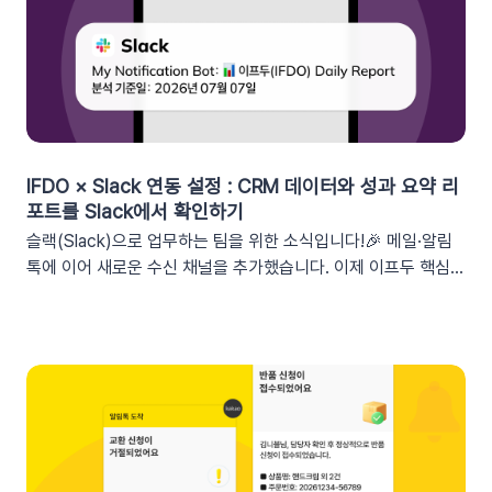
그먼트특정 쿠폰 만료일 (선택형) + 쿠폰코드 (선택형), 특정 쿠
폰 발급일 (선택형), 쿠폰 만료일, 쿠폰 발급일사용 가능한 쿠폰
변수쿠폰명, 쿠폰 만료일 + 쿠폰 발급일, 쿠폰코드💡 ‘사용가능
쿠폰수’ 세그먼트는 ‘회원 변수’에서 이용할 수 있어요.2. 손쉬운
쿠폰 변수 설정 방법세그먼트 선택 단계에서 쿠폰 변수를 사용할
수 있는 세그먼트를 추가하세요. 쿠폰 변수 사용 가능 세그먼트특
정 쿠폰 만료일 (선택형), 쿠폰코드 (선택형), 특정 쿠폰 발급일
IFDO × Slack 연동 설정 : CRM 데이터와 성과 요약 리
(선택형), 쿠폰 만료일, 쿠폰 발급일텍스트 입력란에서 개인화 변
포트를 Slack에서 확인하기
수 아이콘을 클릭합니다. ‘쿠폰 변수’ 그룹을 클릭한 뒤 원하는 변
슬랙(Slack)으로 업무하는 팀을 위한 소식입니다!🎉 메일·알림
수를 선택하여 입력란에 추가하세요. 💡 쿠폰 변수는 테스트 발
톡에 이어 새로운 수신 채널을 추가했습니다. 이제 이프두 핵심
송 시 쿠폰 데이터가 반영되지 않습니다. 예를 들어, [쿠폰명] 변
지표 요약 리포트를 슬랙 채널로도 받아보실 수 있습니다🥳1. 이
수를 입력했다면 테스트 발송 메시지에도 [쿠폰명]으로 표시됩니
프두 요약 리포트란?사이트의 핵심 성과를 매일, 매주, 매월 단위
다. 반드시 실제 발송을 통하여 쿠폰 정보가 올바르게 표기되는지
로 요약해 원하는 채널로 받아볼 수 있는 기능입니다. 주요 지표:
확인해 주세요. 3. 실무에서 바로 쓰는 쿠폰 데이터 활용 시나리
커머스, 트래픽, 회원 데이터, 인앱 메시지 및 푸시 메시지 성과
오 3가지단순한 쿠폰 안내는 반응이 적어요! 구매 전환율을 높이
등기존 발송 방식: 알림톡, 이메일신규 추가: 슬랙(Slack) 메시지
는 이프두 쿠폰 변수 활용 시나리오를 확인해 보세요. ⌛️ 만료 임
2. 쇼핑몰 운영, 슬랙(Slack) 리포트 연동이 좋은 이유실시간 성
박 긴급 알림쿠폰이 단순히 ‘만료됩니다’라고 알리는 것보다, 구
과 가시성 확보커머스 매출, 트래픽, 회원 데이터 등 핵심 성과를
체적인 [쿠폰명]을 변수로 넣는 것이 고객의 기억을 되살리는데
업무 전용 채널인 슬랙에서 즉시 확인할 수 있습니다. 업무 전용