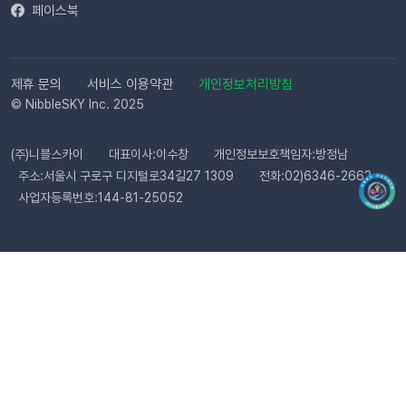
페이스북
기준 최대 3일 소요됩니다. 심사가 완료될 때까지 상태 버튼이 비
활성화될 수 있습니다. Q. 카카오 채널 등록 후 바로 이용할 수 있
나요?아니요, 즉시 이용은 어렵습니다. 템플릿 심사(영업일 기준
최대 3일)가 완료된 이후부터 발송 가능합니다. Q. 알림톡은 설
제휴 문의
서비스 이용약관
개인정보처리방침
정 즉시 발송되나요?네. 활성화하고 고객의 행동을 감지하면 바
© NibbleSKY Inc. 2025
로 발송됩니다. 다만 네트워크 통신 상황에 따라 최대 5분까지 소
요될 수 있습니다. ⭐️ 유의사항 (카페24) 카페24에서는 ‘반품 완
(주)니블스카이
대표이사:이수창
개인정보보호책임자:방정남
료’와 ‘환불 완료’가 동일한 시점에 처리됩니다. 따라서 자동 발송
주소:서울시 구로구 디지털로34길27 1309
전화:02)6346-2662
메시지는 각각 구분하여 제공되지 않으며, 모두 ‘환불 완료’ 케이
사업자등록번호:144-81-25052
스로 통합 제공됩니다. 지금 바로 이프두에서 교환·반품 알림톡
자동화를 시작해 보세요. 건당 8원의 합리적인 프로모션 가격으
로 쇼핑몰 운영 효율은 높이고, 고객 만족도는 한 단계 끌어올릴
수 있습니다.알림톡 자동 발송 시작하기