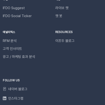
과 쇼핑몰 성과를 빠르게 공유하고, 데이터를 기반으로 효율적인
필요한 경우 푸시 잔여 금액 알림 기능을 설정하고 요금 충전이
의사결정을 내려보세요🚀슬랙 연동 바로 가기
필요한 시점에 알림을 받아보실 수 있습니다. 알림톡 자동 발송
IFDO Suggest
라이브 챗
시작하기이프두 유료 이용자라면 별도의 복잡한 절차 없이 🖱️ 클
IFDO Social Ticker
챗 봇
릭 한 번으로 시작할 수 있습니다. Auto Msg > 푸시 메시지 >
알림톡 > 자동 발송으로 이동하세요. 이용을 원하는 메시지를 활
성화하세요. 즉시 발송이 시작됩니다. 카카오톡을 이용하지 않는
애널리틱스
RESOURCES
고객에게도 안내하고 싶다면 대체문자를 사용해 보세요! 카카오
RFM 분석
이프두 블로그
톡 발송 실패를 대비하는 ‘대체문자’ 기능 알림톡 발송에 실패하
더라도 걱정 마세요! ‘대체문자’ 기능을 활성화하면 알림톡과 동
고객 인사이트
일한 내용이 자동으로 문자로 재발송되어 메시지 전달 성공률을
광고 / 마케팅 효과 분석
높일 수 있습니다. 발신자 정보(사이트명) 확인문자에 표시되는
사이트명은 [설정 > 사이트 관리]에서 미리 확인해 주세요.안정
적인 발송(LMS)문자 내용에는 주문번호, 상품명 등 변수가 포함
되며, 변수의 길이로 인해 LMS(장문 메시지) 형식으로 발송됩니
다.사전 필수 작업대체문자 발송을 위해 발신번호 등록을 반드시
FOLLOW US
완료해 주세요.자주 묻는 질문(FAQ)Q. 템플릿 심사는 어떻게 진
네이버 블로그
행되나요? 등록한 카카오 채널이 있다면 별도의 요청 없이 자동
으로 심사가 진행됩니다. 심사 완료 후 즉시 사용 가능합니다. Q.
인스타그램
템플릿 심사는 얼마나 걸리나요?카카오 검수 상황에 따라 영업일