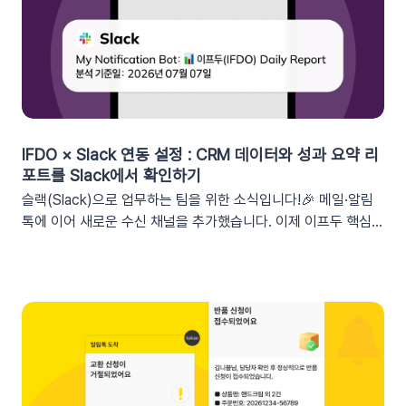
그먼트특정 쿠폰 만료일 (선택형) + 쿠폰코드 (선택형), 특정 쿠
폰 발급일 (선택형), 쿠폰 만료일, 쿠폰 발급일사용 가능한 쿠폰
변수쿠폰명, 쿠폰 만료일 + 쿠폰 발급일, 쿠폰코드💡 ‘사용가능
쿠폰수’ 세그먼트는 ‘회원 변수’에서 이용할 수 있어요.2. 손쉬운
쿠폰 변수 설정 방법세그먼트 선택 단계에서 쿠폰 변수를 사용할
수 있는 세그먼트를 추가하세요. 쿠폰 변수 사용 가능 세그먼트특
정 쿠폰 만료일 (선택형), 쿠폰코드 (선택형), 특정 쿠폰 발급일
IFDO × Slack 연동 설정 : CRM 데이터와 성과 요약 리
(선택형), 쿠폰 만료일, 쿠폰 발급일텍스트 입력란에서 개인화 변
포트를 Slack에서 확인하기
수 아이콘을 클릭합니다. ‘쿠폰 변수’ 그룹을 클릭한 뒤 원하는 변
슬랙(Slack)으로 업무하는 팀을 위한 소식입니다!🎉 메일·알림
수를 선택하여 입력란에 추가하세요. 💡 쿠폰 변수는 테스트 발
톡에 이어 새로운 수신 채널을 추가했습니다. 이제 이프두 핵심
송 시 쿠폰 데이터가 반영되지 않습니다. 예를 들어, [쿠폰명] 변
지표 요약 리포트를 슬랙 채널로도 받아보실 수 있습니다🥳1. 이
수를 입력했다면 테스트 발송 메시지에도 [쿠폰명]으로 표시됩니
프두 요약 리포트란?사이트의 핵심 성과를 매일, 매주, 매월 단위
다. 반드시 실제 발송을 통하여 쿠폰 정보가 올바르게 표기되는지
로 요약해 원하는 채널로 받아볼 수 있는 기능입니다. 주요 지표:
확인해 주세요. 3. 실무에서 바로 쓰는 쿠폰 데이터 활용 시나리
커머스, 트래픽, 회원 데이터, 인앱 메시지 및 푸시 메시지 성과
오 3가지단순한 쿠폰 안내는 반응이 적어요! 구매 전환율을 높이
등기존 발송 방식: 알림톡, 이메일신규 추가: 슬랙(Slack) 메시지
는 이프두 쿠폰 변수 활용 시나리오를 확인해 보세요. ⌛️ 만료 임
2. 쇼핑몰 운영, 슬랙(Slack) 리포트 연동이 좋은 이유실시간 성
박 긴급 알림쿠폰이 단순히 ‘만료됩니다’라고 알리는 것보다, 구
과 가시성 확보커머스 매출, 트래픽, 회원 데이터 등 핵심 성과를
체적인 [쿠폰명]을 변수로 넣는 것이 고객의 기억을 되살리는데
업무 전용 채널인 슬랙에서 즉시 확인할 수 있습니다. 업무 전용