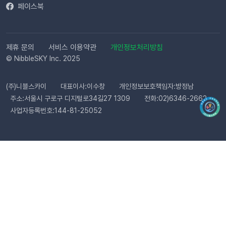
페이스북
기준 최대 3일 소요됩니다. 심사가 완료될 때까지 상태 버튼이 비
활성화될 수 있습니다. Q. 카카오 채널 등록 후 바로 이용할 수 있
나요?아니요, 즉시 이용은 어렵습니다. 템플릿 심사(영업일 기준
최대 3일)가 완료된 이후부터 발송 가능합니다. Q. 알림톡은 설
제휴 문의
서비스 이용약관
개인정보처리방침
정 즉시 발송되나요?네. 활성화하고 고객의 행동을 감지하면 바
© NibbleSKY Inc. 2025
로 발송됩니다. 다만 네트워크 통신 상황에 따라 최대 5분까지 소
요될 수 있습니다. ⭐️ 유의사항 (카페24) 카페24에서는 ‘반품 완
(주)니블스카이
대표이사:이수창
개인정보보호책임자:방정남
료’와 ‘환불 완료’가 동일한 시점에 처리됩니다. 따라서 자동 발송
주소:서울시 구로구 디지털로34길27 1309
전화:02)6346-2662
메시지는 각각 구분하여 제공되지 않으며, 모두 ‘환불 완료’ 케이
사업자등록번호:144-81-25052
스로 통합 제공됩니다. 지금 바로 이프두에서 교환·반품 알림톡
자동화를 시작해 보세요. 건당 8원의 합리적인 프로모션 가격으
로 쇼핑몰 운영 효율은 높이고, 고객 만족도는 한 단계 끌어올릴
수 있습니다.알림톡 자동 발송 시작하기