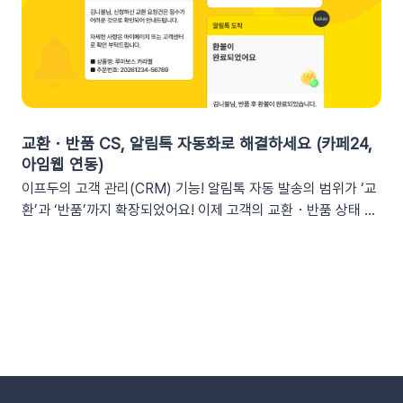
도움을 줍니다. 오늘이 마감일임을 강조해 즉각적인 사이트 방문
채널을 통한 소통 최적화개인용 메신저인 알림톡(카카오톡)과 달
을 유도하세요. 예시 문구: "OO님, 잊고 계신 [쿠폰명]이 오늘 자
리, 슬랙은 업무에 최적화된 협업 툴입니다. 업무 흐름 안에서 성
정 만료됩니다! 사라지기 전에 꼭 사용하세요”🎉 신규 발급 리마
과를 확인하여 공적인 소통 효율을 높일 수 있습니다.데이터 기반
인드[발급일]을 명시하면 고객은 본인이 언제 이 혜택을 챙겼는
의 의사결정 문화데이터 리포트가 업무 대화 흐름 속에 자연스럽
지 환기하게 됩니다. ‘놓치고 있던 나만의 혜택’이라는 인상을 심
게 공유되어, 팀원 모두가 데이터를 바탕으로 효율적인 의사결정
어주고 쿠폰 사용까지 유도할 수 있어요.예시 문구: "[발급일]에
을 내릴 수 있는 환경을 조성합니다.업무 효율성 및 생산성 극대
신청하신 혜택, 아직 사용 전이시네요.", "[발급일]에 가입하여 받
화별도의 보고서 작성이나 시스템 접속 없이 성과를 파악할 수 있
교환・반품 CS, 알림톡 자동화로 해결하세요 (카페24,
으신 쿠폰이 아직 남아있어요."🎖️ 멤버십 등급 차별화고객마다 다
어, 반복 업무는 줄이고 쇼핑몰의 성장 전략에 집중할 수 있습니
아임웹 연동)
른 등급과 혜택을 [쿠폰명] 변수로 다르게 노출하세요. ‘나만 특
다.3. 슬랙(Slack) 리포트 연동 방법아래 절차에 따라 슬랙 연동
이프두의 고객 관리(CRM) 기능! 알림톡 자동 발송의 범위가 ‘교
별한 혜택을 받는다’는 느낌을 주어 충성 고객의 이탈을 방지하고
을 진행하면 즉시 리포트 수신이 가능합니다. (⏰ 소요 시간 4
환’과 ‘반품’까지 확장되었어요! 이제 고객의 교환・반품 상태 변
재구매를 유도합니다. 예시 문구: "단골 고객 OO님만을 위한 [쿠
분)1단계: 슬랙 알림 앱 만들기📍슬랙 홈페이지에 로그인한 뒤
화를 실시간으로 감지하여 개인화된 알림톡을 자동으로 발송합
폰명]이 발행되었어요!"💡 정보를 더 명확히 전달하고 싶다면 쿠
슬랙 API 사이트로 이동하여 진행합니다.우측 상단의 [Create
니다. 클릭 한 번으로 CS 자동화를 시작해 보세요 😎도입: 왜 교
폰명, 유효기간을 함께 기재하여 안내해 보세요.등급 쿠폰 안내
New App] 버튼을 클릭합니다. 팝업창이 뜨면 [From scratch]
환・반품 알림톡 자동화가 필요할까요? 온라인 쇼핑몰에서 교환
예시📩 [회원 이름]님, 월간 정기 쿠폰 도착! [회원 등급] 전용 혜
를 선택합니다. 앱 이름(예: My notification Bot, IFDO Bot,
·반품 CS는 가장 시간이 많이 소요되는 업무 중 하나입니다. 고
택을 지금 확인하세요.■ 쿠폰명: [쿠폰명]■ 유효기간: [쿠폰만
IFDO Report)을 입력하세요. 웹훅을 연동할 슬랙 워크스페이
객이 교환을 요청하고 ➡️ 쇼핑몰 측에서 접수한 후 ➡️​ 다시 배송
료일]지금 바로 향상된 쿠폰 메시지를 적용해 보세요!개인화된
스를 선택하고 [Create New App]을 클릭합니다. 앱 관리 페이
준비를 하고 ➡️​ 배송이 시작되는 과정을 고객에게 매번 하나하나
쿠폰 변수를 활용해 고객의 구매 여정을 더욱 정밀하게 케어할 수
지의 [Incoming Webhooks]를 클릭한 뒤 Activate Incoming
안내해야 합니다. 이 과정에서 담당자는 비슷한 메시지를 반복해
있습니다.무료 연동 지원 혜택 : Pro 및 Trial 버전을 이용 중이신
Webhooks의 토글 스위치를 ON으로 변경합니다. 2단계: 알림
서 보내야 하고, 고객은 "지금 어떤 단계인지" 끊임없이 확인하려
고객님께는 이프두팀에서 쿠폰 추가 연동을 무료로 지원해 드립
앱과 슬랙 채널 연결하기[앱 관리 페이지 > Incoming