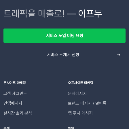
고 합니다. 🔄 이런 반복적인 안내 작업을 시스템에 맡긴다면?
니다 😄지원 호스팅 환경 : 카페24, 고도몰, 아임웹, 메이크샵을
Webhooks]로 이동한 뒤, 하단의 [Add New Webhook]을 클
이프두는 고객의 교환·반품 상태 변화를 실시간으로 감지하여, 최
트래픽을 매출로!
— 이프두
이용 중이시라면 즉시 연동 가능합니다. 단, IFDO SYNC 앱을
릭합니다. 요약 리포트를 받아볼 슬랙 채널을 선택하고 [허용]을
적화된 메시지를 자동으로 발송합니다. 고객이 기다리지 않고, 담
통해 연동하신 경우에만 쿠폰을 연동할 수 있습니다. 기본 푸시
클릭합니다. 완료되었다면 하단의 Webhook URLs for your
당자가 일일이 안내하지 않아도 되는 CS 자동화가 실현됩니
발송을 위한 API 연동 및 발신번호 등록이 완료된 후 진행 가능합
Workspace 섹션에 새로운 Webhook URL이 생성됩니다.
다. 어떻게 작동하나요?이프두는 고객의 주문 상태 변화를 실시
니다.개인화 메시지 작성 방법 더 알아보기
[Copy]를 클릭하여 URL을 복사합니다.⚠️ 이 웹훅 URL이 유출
간으로 감지합니다. 교환이나 반품의 접수, 거절, 배송 시작 등 각
서비스 도입 미팅 요청
되면 누구나 내 슬랙 채널에 메시지를 보낼 수 있게 됩니다. URL
단계마다 최적화된 맞춤형 메시지를 자동으로 고객에게 전달합
이 외부에 유출되지 않도록 안전하게 관리해 주세요. 3단계: 슬랙
니다. 어떤 효과를 기대할 수 있나요?📈 CS 업무 자동화로 효율
채널 연동하기📍이프두에 로그인하여 진행합니다.[설정 > 외부
서비스 소개서 신청
성 증대담당자가 일일이 수동으로 안내하던 반복적인 교환・반
채널 설정 > 외부 채널 연동]으로 이동한 뒤 Slack의 [웹훅 URL
품 과정을 시스템화하여 반복적인 메시지 작성과 발송 시간을 획
입력]을 클릭합니다. 복사한 Webhook URL을 붙여 넣고 엔터
기적으로 단축합니다. 👍🏻 고객 만족도 및 신뢰도 향상고객은 자
합니다. (Enter 키 누르기) 엔터 후 추가된 URL을 확인한 뒤 [연
신의 요청 처리 상황을 실시간으로 투명하게 확인받습니다. “어
동하기]합니다.💡 사이트별 최대 3개의 슬랙 채널을 연동할 수
디까지 진행되었는지” 매번 문의하지 않아도 되므로, 쇼핑몰에
온사이트 마케팅
오프사이트 마케팅
있습니다. 4단계: 리포트 수신 설정하기[설정 > 기타 > 요약 리포
대한 신뢰 및 만족도가 자연스럽게 높아집니다.이용을 위해 필요
고객 세그먼트
문자메시지
트 수신] 메뉴로 이동합니다. ‘슬랙 수신’ 옵션을 체크하세요. 저
한 조건은 무엇인가요?기능을 원활하게 이용하기 위해 아래 내용
장합니다. 연동이 완료되면 지정한 슬랙 채널로 샘플 데이터가 발
인앱메시지
브랜드 메시지 / 알림톡
을 확인해 주세요. 지원 대상카페24, 아임웹 이용 사이트 필수 조
송됩니다.다음날/다음주/다음달부터 해당 슬랙 채널을 통해 리포
건✅ 이프두 유료 고객✅ 카카오 채널 등록✅ API 연동: 카페24 /
실시간 효과 분석
앱 푸시 메시지
트가 자동 발송됩니다.이프두 PRO 플랜을 이용하고 있다면 지금
아임웹잔여 요금최소 1,000원 이상의 푸시 잔액 필요 💡 보유 잔
바로 슬랙 연동 기능을 이용할 수 있습니다. 슬랙을 통해 팀원들
액이 1,000원 이하로 떨어지기 전에 미리 요금을 충전해 주세요.
추천
채팅