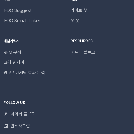
과 쇼핑몰 성과를 빠르게 공유하고, 데이터를 기반으로 효율적인
필요한 경우 푸시 잔여 금액 알림 기능을 설정하고 요금 충전이
의사결정을 내려보세요🚀슬랙 연동 바로 가기
필요한 시점에 알림을 받아보실 수 있습니다. 알림톡 자동 발송
IFDO Suggest
라이브 챗
시작하기이프두 유료 이용자라면 별도의 복잡한 절차 없이 🖱️ 클
IFDO Social Ticker
챗 봇
릭 한 번으로 시작할 수 있습니다. Auto Msg > 푸시 메시지 >
알림톡 > 자동 발송으로 이동하세요. 이용을 원하는 메시지를 활
성화하세요. 즉시 발송이 시작됩니다. 카카오톡을 이용하지 않는
애널리틱스
RESOURCES
고객에게도 안내하고 싶다면 대체문자를 사용해 보세요! 카카오
RFM 분석
이프두 블로그
톡 발송 실패를 대비하는 ‘대체문자’ 기능 알림톡 발송에 실패하
더라도 걱정 마세요! ‘대체문자’ 기능을 활성화하면 알림톡과 동
고객 인사이트
일한 내용이 자동으로 문자로 재발송되어 메시지 전달 성공률을
광고 / 마케팅 효과 분석
높일 수 있습니다. 발신자 정보(사이트명) 확인문자에 표시되는
사이트명은 [설정 > 사이트 관리]에서 미리 확인해 주세요.안정
적인 발송(LMS)문자 내용에는 주문번호, 상품명 등 변수가 포함
되며, 변수의 길이로 인해 LMS(장문 메시지) 형식으로 발송됩니
다.사전 필수 작업대체문자 발송을 위해 발신번호 등록을 반드시
FOLLOW US
완료해 주세요.자주 묻는 질문(FAQ)Q. 템플릿 심사는 어떻게 진
네이버 블로그
행되나요? 등록한 카카오 채널이 있다면 별도의 요청 없이 자동
으로 심사가 진행됩니다. 심사 완료 후 즉시 사용 가능합니다. Q.
인스타그램
템플릿 심사는 얼마나 걸리나요?카카오 검수 상황에 따라 영업일