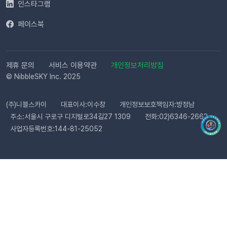
으로 심사가 진행됩니다. 심사 완료 후 즉시 사용 가능합니다. Q.
인스타그램
템플릿 심사는 얼마나 걸리나요?카카오 검수 상황에 따라 영업일
페이스북
기준 최대 3일 소요됩니다. 심사가 완료될 때까지 상태 버튼이 비
활성화될 수 있습니다. Q. 카카오 채널 등록 후 바로 이용할 수 있
나요?아니요, 즉시 이용은 어렵습니다. 템플릿 심사(영업일 기준
최대 3일)가 완료된 이후부터 발송 가능합니다. Q. 알림톡은 설
제휴 문의
서비스 이용약관
개인정보처리방침
정 즉시 발송되나요?네. 활성화하고 고객의 행동을 감지하면 바
© NibbleSKY Inc. 2025
로 발송됩니다. 다만 네트워크 통신 상황에 따라 최대 5분까지 소
요될 수 있습니다. ⭐️ 유의사항 (카페24) 카페24에서는 ‘반품 완
(주)니블스카이
대표이사:이수창
개인정보보호책임자:방정남
료’와 ‘환불 완료’가 동일한 시점에 처리됩니다. 따라서 자동 발송
주소:서울시 구로구 디지털로34길27 1309
전화:02)6346-2662
메시지는 각각 구분하여 제공되지 않으며, 모두 ‘환불 완료’ 케이
사업자등록번호:144-81-25052
스로 통합 제공됩니다. 지금 바로 이프두에서 교환·반품 알림톡
자동화를 시작해 보세요. 건당 8원의 합리적인 프로모션 가격으
로 쇼핑몰 운영 효율은 높이고, 고객 만족도는 한 단계 끌어올릴
수 있습니다.알림톡 자동 발송 시작하기