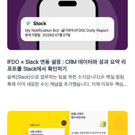
세그먼트특정 쿠폰 만료일 (선택형/입력형) 사용 가능한 쿠폰 변
수쿠폰명, 쿠폰 만료일, 사용가능 쿠폰수쿠폰 변수 사용 가능 세
그먼트특정 쿠폰 만료일 (선택형) + 쿠폰코드 (선택형), 특정 쿠
폰 발급일 (선택형), 쿠폰 만료일, 쿠폰 발급일사용 가능한 쿠폰
변수쿠폰명, 쿠폰 만료일 + 쿠폰 발급일, 쿠폰코드💡 ‘사용가능
쿠폰수’ 세그먼트는 ‘회원 변수’에서 이용할 수 있어요.2. 손쉬운
쿠폰 변수 설정 방법세그먼트 선택 단계에서 쿠폰 변수를 사용할
수 있는 세그먼트를 추가하세요. 쿠폰 변수 사용 가능 세그먼트특
정 쿠폰 만료일 (선택형), 쿠폰코드 (선택형), 특정 쿠폰 발급일
IFDO × Slack 연동 설정 : CRM 데이터와 성과 요약 리
(선택형), 쿠폰 만료일, 쿠폰 발급일텍스트 입력란에서 개인화 변
포트를 Slack에서 확인하기
수 아이콘을 클릭합니다. ‘쿠폰 변수’ 그룹을 클릭한 뒤 원하는 변
슬랙(Slack)으로 업무하는 팀을 위한 소식입니다!🎉 메일·알림
수를 선택하여 입력란에 추가하세요. 💡 쿠폰 변수는 테스트 발
톡에 이어 새로운 수신 채널을 추가했습니다. 이제 이프두 핵심
송 시 쿠폰 데이터가 반영되지 않습니다. 예를 들어, [쿠폰명] 변
지표 요약 리포트를 슬랙 채널로도 받아보실 수 있습니다🥳1. 이
수를 입력했다면 테스트 발송 메시지에도 [쿠폰명]으로 표시됩니
프두 요약 리포트란?사이트의 핵심 성과를 매일, 매주, 매월 단위
다. 반드시 실제 발송을 통하여 쿠폰 정보가 올바르게 표기되는지
로 요약해 원하는 채널로 받아볼 수 있는 기능입니다. 주요 지표:
확인해 주세요. 3. 실무에서 바로 쓰는 쿠폰 데이터 활용 시나리
커머스, 트래픽, 회원 데이터, 인앱 메시지 및 푸시 메시지 성과
오 3가지단순한 쿠폰 안내는 반응이 적어요! 구매 전환율을 높이
등기존 발송 방식: 알림톡, 이메일신규 추가: 슬랙(Slack) 메시지
는 이프두 쿠폰 변수 활용 시나리오를 확인해 보세요. ⌛️ 만료 임
2. 쇼핑몰 운영, 슬랙(Slack) 리포트 연동이 좋은 이유실시간 성
박 긴급 알림쿠폰이 단순히 ‘만료됩니다’라고 알리는 것보다, 구
과 가시성 확보커머스 매출, 트래픽, 회원 데이터 등 핵심 성과를