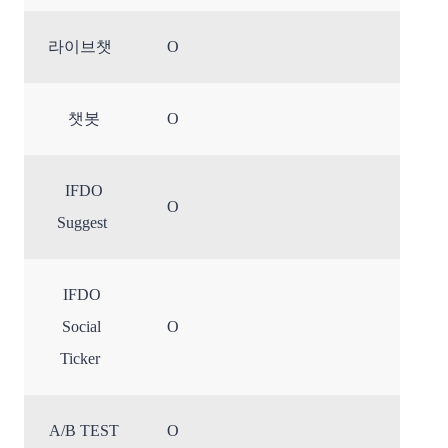
라이브챗
O
챗봇
O​
IFDO
O​
Suggest
IFDO
Social
O​
Ticker
A/B TEST
O​