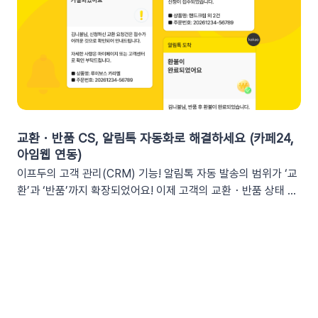
체적인 [쿠폰명]을 변수로 넣는 것이 고객의 기억을 되살리는데
업무 전용 채널인 슬랙에서 즉시 확인할 수 있습니다. 업무 전용
도움을 줍니다. 오늘이 마감일임을 강조해 즉각적인 사이트 방문
채널을 통한 소통 최적화개인용 메신저인 알림톡(카카오톡)과 달
을 유도하세요. 예시 문구: "OO님, 잊고 계신 [쿠폰명]이 오늘 자
리, 슬랙은 업무에 최적화된 협업 툴입니다. 업무 흐름 안에서 성
정 만료됩니다! 사라지기 전에 꼭 사용하세요”🎉 신규 발급 리마
과를 확인하여 공적인 소통 효율을 높일 수 있습니다.데이터 기반
인드[발급일]을 명시하면 고객은 본인이 언제 이 혜택을 챙겼는
의 의사결정 문화데이터 리포트가 업무 대화 흐름 속에 자연스럽
지 환기하게 됩니다. ‘놓치고 있던 나만의 혜택’이라는 인상을 심
게 공유되어, 팀원 모두가 데이터를 바탕으로 효율적인 의사결정
어주고 쿠폰 사용까지 유도할 수 있어요.예시 문구: "[발급일]에
을 내릴 수 있는 환경을 조성합니다.업무 효율성 및 생산성 극대
신청하신 혜택, 아직 사용 전이시네요.", "[발급일]에 가입하여 받
화별도의 보고서 작성이나 시스템 접속 없이 성과를 파악할 수 있
교환・반품 CS, 알림톡 자동화로 해결하세요 (카페24,
으신 쿠폰이 아직 남아있어요."🎖️ 멤버십 등급 차별화고객마다 다
어, 반복 업무는 줄이고 쇼핑몰의 성장 전략에 집중할 수 있습니
아임웹 연동)
른 등급과 혜택을 [쿠폰명] 변수로 다르게 노출하세요. ‘나만 특
다.3. 슬랙(Slack) 리포트 연동 방법아래 절차에 따라 슬랙 연동
이프두의 고객 관리(CRM) 기능! 알림톡 자동 발송의 범위가 ‘교
별한 혜택을 받는다’는 느낌을 주어 충성 고객의 이탈을 방지하고
을 진행하면 즉시 리포트 수신이 가능합니다. (⏰ 소요 시간 4
환’과 ‘반품’까지 확장되었어요! 이제 고객의 교환・반품 상태 변
재구매를 유도합니다. 예시 문구: "단골 고객 OO님만을 위한 [쿠
분)1단계: 슬랙 알림 앱 만들기📍슬랙 홈페이지에 로그인한 뒤
화를 실시간으로 감지하여 개인화된 알림톡을 자동으로 발송합
폰명]이 발행되었어요!"💡 정보를 더 명확히 전달하고 싶다면 쿠
슬랙 API 사이트로 이동하여 진행합니다.우측 상단의 [Create
니다. 클릭 한 번으로 CS 자동화를 시작해 보세요 😎도입: 왜 교
폰명, 유효기간을 함께 기재하여 안내해 보세요.등급 쿠폰 안내
New App] 버튼을 클릭합니다. 팝업창이 뜨면 [From scratch]
환・반품 알림톡 자동화가 필요할까요? 온라인 쇼핑몰에서 교환
예시📩 [회원 이름]님, 월간 정기 쿠폰 도착! [회원 등급] 전용 혜
를 선택합니다. 앱 이름(예: My notification Bot, IFDO Bot,
·반품 CS는 가장 시간이 많이 소요되는 업무 중 하나입니다. 고
택을 지금 확인하세요.■ 쿠폰명: [쿠폰명]■ 유효기간: [쿠폰만
IFDO Report)을 입력하세요. 웹훅을 연동할 슬랙 워크스페이
객이 교환을 요청하고 ➡️ 쇼핑몰 측에서 접수한 후 ➡️​ 다시 배송
료일]지금 바로 향상된 쿠폰 메시지를 적용해 보세요!개인화된
스를 선택하고 [Create New App]을 클릭합니다. 앱 관리 페이
준비를 하고 ➡️​ 배송이 시작되는 과정을 고객에게 매번 하나하나
쿠폰 변수를 활용해 고객의 구매 여정을 더욱 정밀하게 케어할 수
지의 [Incoming Webhooks]를 클릭한 뒤 Activate Incoming
안내해야 합니다. 이 과정에서 담당자는 비슷한 메시지를 반복해