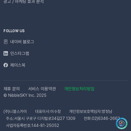
광고 / 마케팅 효과 분석
높일 수 있습니다. 발신자 정보(사이트명) 확인문자에 표시되는
사이트명은 [설정 > 사이트 관리]에서 미리 확인해 주세요.안정
적인 발송(LMS)문자 내용에는 주문번호, 상품명 등 변수가 포함
되며, 변수의 길이로 인해 LMS(장문 메시지) 형식으로 발송됩니
다.사전 필수 작업대체문자 발송을 위해 발신번호 등록을 반드시
FOLLOW US
완료해 주세요.자주 묻는 질문(FAQ)Q. 템플릿 심사는 어떻게 진
네이버 블로그
행되나요? 등록한 카카오 채널이 있다면 별도의 요청 없이 자동
으로 심사가 진행됩니다. 심사 완료 후 즉시 사용 가능합니다. Q.
인스타그램
템플릿 심사는 얼마나 걸리나요?카카오 검수 상황에 따라 영업일
페이스북
기준 최대 3일 소요됩니다. 심사가 완료될 때까지 상태 버튼이 비
활성화될 수 있습니다. Q. 카카오 채널 등록 후 바로 이용할 수 있
나요?아니요, 즉시 이용은 어렵습니다. 템플릿 심사(영업일 기준
최대 3일)가 완료된 이후부터 발송 가능합니다. Q. 알림톡은 설
제휴 문의
서비스 이용약관
개인정보처리방침
정 즉시 발송되나요?네. 활성화하고 고객의 행동을 감지하면 바
© NibbleSKY Inc. 2025
로 발송됩니다. 다만 네트워크 통신 상황에 따라 최대 5분까지 소
요될 수 있습니다. ⭐️ 유의사항 (카페24) 카페24에서는 ‘반품 완
(주)니블스카이
대표이사:이수창
개인정보보호책임자:방정남
료’와 ‘환불 완료’가 동일한 시점에 처리됩니다. 따라서 자동 발송
주소:서울시 구로구 디지털로34길27 1309
전화:02)6346-2662
메시지는 각각 구분하여 제공되지 않으며, 모두 ‘환불 완료’ 케이
사업자등록번호:144-81-25052
스로 통합 제공됩니다. 지금 바로 이프두에서 교환·반품 알림톡