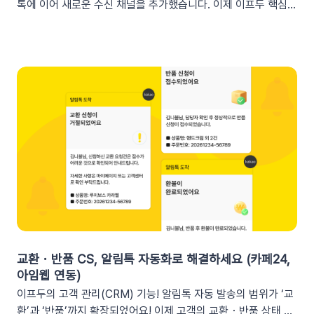
수를 선택하여 입력란에 추가하세요. 💡 쿠폰 변수는 테스트 발
톡에 이어 새로운 수신 채널을 추가했습니다. 이제 이프두 핵심
송 시 쿠폰 데이터가 반영되지 않습니다. 예를 들어, [쿠폰명] 변
지표 요약 리포트를 슬랙 채널로도 받아보실 수 있습니다🥳1. 이
수를 입력했다면 테스트 발송 메시지에도 [쿠폰명]으로 표시됩니
프두 요약 리포트란?사이트의 핵심 성과를 매일, 매주, 매월 단위
다. 반드시 실제 발송을 통하여 쿠폰 정보가 올바르게 표기되는지
로 요약해 원하는 채널로 받아볼 수 있는 기능입니다. 주요 지표:
확인해 주세요. 3. 실무에서 바로 쓰는 쿠폰 데이터 활용 시나리
커머스, 트래픽, 회원 데이터, 인앱 메시지 및 푸시 메시지 성과
오 3가지단순한 쿠폰 안내는 반응이 적어요! 구매 전환율을 높이
등기존 발송 방식: 알림톡, 이메일신규 추가: 슬랙(Slack) 메시지
는 이프두 쿠폰 변수 활용 시나리오를 확인해 보세요. ⌛️ 만료 임
2. 쇼핑몰 운영, 슬랙(Slack) 리포트 연동이 좋은 이유실시간 성
박 긴급 알림쿠폰이 단순히 ‘만료됩니다’라고 알리는 것보다, 구
과 가시성 확보커머스 매출, 트래픽, 회원 데이터 등 핵심 성과를
체적인 [쿠폰명]을 변수로 넣는 것이 고객의 기억을 되살리는데
업무 전용 채널인 슬랙에서 즉시 확인할 수 있습니다. 업무 전용
도움을 줍니다. 오늘이 마감일임을 강조해 즉각적인 사이트 방문
채널을 통한 소통 최적화개인용 메신저인 알림톡(카카오톡)과 달
을 유도하세요. 예시 문구: "OO님, 잊고 계신 [쿠폰명]이 오늘 자
리, 슬랙은 업무에 최적화된 협업 툴입니다. 업무 흐름 안에서 성
정 만료됩니다! 사라지기 전에 꼭 사용하세요”🎉 신규 발급 리마
과를 확인하여 공적인 소통 효율을 높일 수 있습니다.데이터 기반
인드[발급일]을 명시하면 고객은 본인이 언제 이 혜택을 챙겼는
의 의사결정 문화데이터 리포트가 업무 대화 흐름 속에 자연스럽
지 환기하게 됩니다. ‘놓치고 있던 나만의 혜택’이라는 인상을 심
게 공유되어, 팀원 모두가 데이터를 바탕으로 효율적인 의사결정
어주고 쿠폰 사용까지 유도할 수 있어요.예시 문구: "[발급일]에
을 내릴 수 있는 환경을 조성합니다.업무 효율성 및 생산성 극대
신청하신 혜택, 아직 사용 전이시네요.", "[발급일]에 가입하여 받
화별도의 보고서 작성이나 시스템 접속 없이 성과를 파악할 수 있
교환・반품 CS, 알림톡 자동화로 해결하세요 (카페24,
으신 쿠폰이 아직 남아있어요."🎖️ 멤버십 등급 차별화고객마다 다
어, 반복 업무는 줄이고 쇼핑몰의 성장 전략에 집중할 수 있습니
아임웹 연동)
른 등급과 혜택을 [쿠폰명] 변수로 다르게 노출하세요. ‘나만 특
다.3. 슬랙(Slack) 리포트 연동 방법아래 절차에 따라 슬랙 연동
이프두의 고객 관리(CRM) 기능! 알림톡 자동 발송의 범위가 ‘교
별한 혜택을 받는다’는 느낌을 주어 충성 고객의 이탈을 방지하고
을 진행하면 즉시 리포트 수신이 가능합니다. (⏰ 소요 시간 4
환’과 ‘반품’까지 확장되었어요! 이제 고객의 교환・반품 상태 변