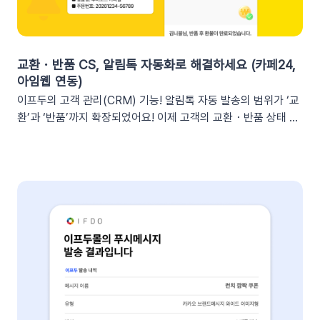
의 의사결정 문화데이터 리포트가 업무 대화 흐름 속에 자연스럽
게 공유되어, 팀원 모두가 데이터를 바탕으로 효율적인 의사결정
을 내릴 수 있는 환경을 조성합니다.업무 효율성 및 생산성 극대
화별도의 보고서 작성이나 시스템 접속 없이 성과를 파악할 수 있
교환・반품 CS, 알림톡 자동화로 해결하세요 (카페24,
어, 반복 업무는 줄이고 쇼핑몰의 성장 전략에 집중할 수 있습니
아임웹 연동)
다.3. 슬랙(Slack) 리포트 연동 방법아래 절차에 따라 슬랙 연동
이프두의 고객 관리(CRM) 기능! 알림톡 자동 발송의 범위가 ‘교
을 진행하면 즉시 리포트 수신이 가능합니다. (⏰ 소요 시간 4
환’과 ‘반품’까지 확장되었어요! 이제 고객의 교환・반품 상태 변
분)1단계: 슬랙 알림 앱 만들기📍슬랙 홈페이지에 로그인한 뒤
화를 실시간으로 감지하여 개인화된 알림톡을 자동으로 발송합
슬랙 API 사이트로 이동하여 진행합니다.우측 상단의 [Create
니다. 클릭 한 번으로 CS 자동화를 시작해 보세요 😎도입: 왜 교
New App] 버튼을 클릭합니다. 팝업창이 뜨면 [From scratch]
환・반품 알림톡 자동화가 필요할까요? 온라인 쇼핑몰에서 교환
를 선택합니다. 앱 이름(예: My notification Bot, IFDO Bot,
·반품 CS는 가장 시간이 많이 소요되는 업무 중 하나입니다. 고
IFDO Report)을 입력하세요. 웹훅을 연동할 슬랙 워크스페이
객이 교환을 요청하고 ➡️ 쇼핑몰 측에서 접수한 후 ➡️​ 다시 배송
스를 선택하고 [Create New App]을 클릭합니다. 앱 관리 페이
준비를 하고 ➡️​ 배송이 시작되는 과정을 고객에게 매번 하나하나
지의 [Incoming Webhooks]를 클릭한 뒤 Activate Incoming
안내해야 합니다. 이 과정에서 담당자는 비슷한 메시지를 반복해
Webhooks의 토글 스위치를 ON으로 변경합니다. 2단계: 알림
서 보내야 하고, 고객은 "지금 어떤 단계인지" 끊임없이 확인하려
앱과 슬랙 채널 연결하기[앱 관리 페이지 > Incoming
고 합니다. 🔄 이런 반복적인 안내 작업을 시스템에 맡긴다면?
Webhooks]로 이동한 뒤, 하단의 [Add New Webhook]을 클
이프두는 고객의 교환·반품 상태 변화를 실시간으로 감지하여, 최
릭합니다. 요약 리포트를 받아볼 슬랙 채널을 선택하고 [허용]을
적화된 메시지를 자동으로 발송합니다. 고객이 기다리지 않고, 담
클릭합니다. 완료되었다면 하단의 Webhook URLs for your