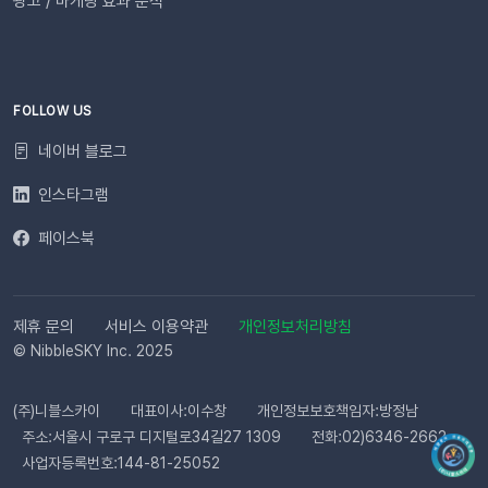
광고 / 마케팅 효과 분석
높일 수 있습니다. 발신자 정보(사이트명) 확인문자에 표시되는
사이트명은 [설정 > 사이트 관리]에서 미리 확인해 주세요.안정
적인 발송(LMS)문자 내용에는 주문번호, 상품명 등 변수가 포함
되며, 변수의 길이로 인해 LMS(장문 메시지) 형식으로 발송됩니
다.사전 필수 작업대체문자 발송을 위해 발신번호 등록을 반드시
FOLLOW US
완료해 주세요.자주 묻는 질문(FAQ)Q. 템플릿 심사는 어떻게 진
네이버 블로그
행되나요? 등록한 카카오 채널이 있다면 별도의 요청 없이 자동
으로 심사가 진행됩니다. 심사 완료 후 즉시 사용 가능합니다. Q.
인스타그램
템플릿 심사는 얼마나 걸리나요?카카오 검수 상황에 따라 영업일
페이스북
기준 최대 3일 소요됩니다. 심사가 완료될 때까지 상태 버튼이 비
활성화될 수 있습니다. Q. 카카오 채널 등록 후 바로 이용할 수 있
나요?아니요, 즉시 이용은 어렵습니다. 템플릿 심사(영업일 기준
최대 3일)가 완료된 이후부터 발송 가능합니다. Q. 알림톡은 설
제휴 문의
서비스 이용약관
개인정보처리방침
정 즉시 발송되나요?네. 활성화하고 고객의 행동을 감지하면 바
© NibbleSKY Inc. 2025
로 발송됩니다. 다만 네트워크 통신 상황에 따라 최대 5분까지 소
요될 수 있습니다. ⭐️ 유의사항 (카페24) 카페24에서는 ‘반품 완
(주)니블스카이
대표이사:이수창
개인정보보호책임자:방정남
료’와 ‘환불 완료’가 동일한 시점에 처리됩니다. 따라서 자동 발송
주소:서울시 구로구 디지털로34길27 1309
전화:02)6346-2662
메시지는 각각 구분하여 제공되지 않으며, 모두 ‘환불 완료’ 케이
사업자등록번호:144-81-25052
스로 통합 제공됩니다. 지금 바로 이프두에서 교환·반품 알림톡