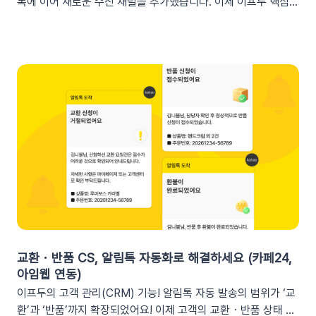
톡에 이어 새로운 수신 채널을 추가했습니다. 이제 이프두 핵심
송 시 쿠폰 데이터가 반영되지 않습니다. 예를 들어, [쿠폰명] 변
지표 요약 리포트를 슬랙 채널로도 받아보실 수 있습니다🥳1. 이
수를 입력했다면 테스트 발송 메시지에도 [쿠폰명]으로 표시됩니
프두 요약 리포트란?사이트의 핵심 성과를 매일, 매주, 매월 단위
다. 반드시 실제 발송을 통하여 쿠폰 정보가 올바르게 표기되는지
로 요약해 원하는 채널로 받아볼 수 있는 기능입니다. 주요 지표:
확인해 주세요. 3. 실무에서 바로 쓰는 쿠폰 데이터 활용 시나리
커머스, 트래픽, 회원 데이터, 인앱 메시지 및 푸시 메시지 성과
오 3가지단순한 쿠폰 안내는 반응이 적어요! 구매 전환율을 높이
등기존 발송 방식: 알림톡, 이메일신규 추가: 슬랙(Slack) 메시지
는 이프두 쿠폰 변수 활용 시나리오를 확인해 보세요. ⌛️ 만료 임
2. 쇼핑몰 운영, 슬랙(Slack) 리포트 연동이 좋은 이유실시간 성
박 긴급 알림쿠폰이 단순히 ‘만료됩니다’라고 알리는 것보다, 구
과 가시성 확보커머스 매출, 트래픽, 회원 데이터 등 핵심 성과를
체적인 [쿠폰명]을 변수로 넣는 것이 고객의 기억을 되살리는데
업무 전용 채널인 슬랙에서 즉시 확인할 수 있습니다. 업무 전용
도움을 줍니다. 오늘이 마감일임을 강조해 즉각적인 사이트 방문
채널을 통한 소통 최적화개인용 메신저인 알림톡(카카오톡)과 달
을 유도하세요. 예시 문구: "OO님, 잊고 계신 [쿠폰명]이 오늘 자
리, 슬랙은 업무에 최적화된 협업 툴입니다. 업무 흐름 안에서 성
정 만료됩니다! 사라지기 전에 꼭 사용하세요”🎉 신규 발급 리마
과를 확인하여 공적인 소통 효율을 높일 수 있습니다.데이터 기반
인드[발급일]을 명시하면 고객은 본인이 언제 이 혜택을 챙겼는
의 의사결정 문화데이터 리포트가 업무 대화 흐름 속에 자연스럽
지 환기하게 됩니다. ‘놓치고 있던 나만의 혜택’이라는 인상을 심
게 공유되어, 팀원 모두가 데이터를 바탕으로 효율적인 의사결정
어주고 쿠폰 사용까지 유도할 수 있어요.예시 문구: "[발급일]에
을 내릴 수 있는 환경을 조성합니다.업무 효율성 및 생산성 극대
신청하신 혜택, 아직 사용 전이시네요.", "[발급일]에 가입하여 받
화별도의 보고서 작성이나 시스템 접속 없이 성과를 파악할 수 있
교환・반품 CS, 알림톡 자동화로 해결하세요 (카페24,
으신 쿠폰이 아직 남아있어요."🎖️ 멤버십 등급 차별화고객마다 다
어, 반복 업무는 줄이고 쇼핑몰의 성장 전략에 집중할 수 있습니
아임웹 연동)
른 등급과 혜택을 [쿠폰명] 변수로 다르게 노출하세요. ‘나만 특
다.3. 슬랙(Slack) 리포트 연동 방법아래 절차에 따라 슬랙 연동
이프두의 고객 관리(CRM) 기능! 알림톡 자동 발송의 범위가 ‘교
별한 혜택을 받는다’는 느낌을 주어 충성 고객의 이탈을 방지하고
을 진행하면 즉시 리포트 수신이 가능합니다. (⏰ 소요 시간 4
환’과 ‘반품’까지 확장되었어요! 이제 고객의 교환・반품 상태 변