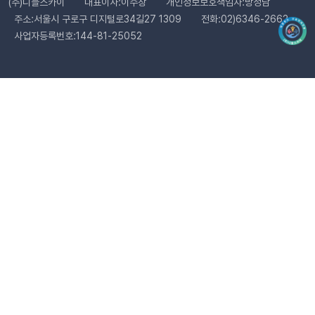
(주)니블스카이
대표이사:이수창
개인정보보호책임자:방정남
료’와 ‘환불 완료’가 동일한 시점에 처리됩니다. 따라서 자동 발송
주소:서울시 구로구 디지털로34길27 1309
전화:02)6346-2662
메시지는 각각 구분하여 제공되지 않으며, 모두 ‘환불 완료’ 케이
사업자등록번호:144-81-25052
스로 통합 제공됩니다. 지금 바로 이프두에서 교환·반품 알림톡
자동화를 시작해 보세요. 건당 8원의 합리적인 프로모션 가격으
로 쇼핑몰 운영 효율은 높이고, 고객 만족도는 한 단계 끌어올릴
수 있습니다.알림톡 자동 발송 시작하기