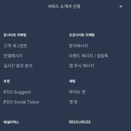
니다. 어떤 효과를 기대할 수 있나요?📈 CS 업무 자동화로 효율
채널 연동하기📍이프두에 로그인하여 진행합니다.[설정 > 외부
서비스 소개서 신청
성 증대담당자가 일일이 수동으로 안내하던 반복적인 교환・반
채널 설정 > 외부 채널 연동]으로 이동한 뒤 Slack의 [웹훅 URL
품 과정을 시스템화하여 반복적인 메시지 작성과 발송 시간을 획
입력]을 클릭합니다. 복사한 Webhook URL을 붙여 넣고 엔터
기적으로 단축합니다. 👍🏻 고객 만족도 및 신뢰도 향상고객은 자
합니다. (Enter 키 누르기) 엔터 후 추가된 URL을 확인한 뒤 [연
신의 요청 처리 상황을 실시간으로 투명하게 확인받습니다. “어
동하기]합니다.💡 사이트별 최대 3개의 슬랙 채널을 연동할 수
디까지 진행되었는지” 매번 문의하지 않아도 되므로, 쇼핑몰에
온사이트 마케팅
오프사이트 마케팅
있습니다. 4단계: 리포트 수신 설정하기[설정 > 기타 > 요약 리포
대한 신뢰 및 만족도가 자연스럽게 높아집니다.이용을 위해 필요
고객 세그먼트
문자메시지
트 수신] 메뉴로 이동합니다. ‘슬랙 수신’ 옵션을 체크하세요. 저
한 조건은 무엇인가요?기능을 원활하게 이용하기 위해 아래 내용
장합니다. 연동이 완료되면 지정한 슬랙 채널로 샘플 데이터가 발
인앱메시지
브랜드 메시지 / 알림톡
을 확인해 주세요. 지원 대상카페24, 아임웹 이용 사이트 필수 조
송됩니다.다음날/다음주/다음달부터 해당 슬랙 채널을 통해 리포
건✅ 이프두 유료 고객✅ 카카오 채널 등록✅ API 연동: 카페24 /
실시간 효과 분석
앱 푸시 메시지
트가 자동 발송됩니다.이프두 PRO 플랜을 이용하고 있다면 지금
아임웹잔여 요금최소 1,000원 이상의 푸시 잔액 필요 💡 보유 잔
바로 슬랙 연동 기능을 이용할 수 있습니다. 슬랙을 통해 팀원들
액이 1,000원 이하로 떨어지기 전에 미리 요금을 충전해 주세요.
추천
채팅
과 쇼핑몰 성과를 빠르게 공유하고, 데이터를 기반으로 효율적인
필요한 경우 푸시 잔여 금액 알림 기능을 설정하고 요금 충전이
의사결정을 내려보세요🚀슬랙 연동 바로 가기
필요한 시점에 알림을 받아보실 수 있습니다. 알림톡 자동 발송
IFDO Suggest
라이브 챗
시작하기이프두 유료 이용자라면 별도의 복잡한 절차 없이 🖱️ 클
IFDO Social Ticker
챗 봇
릭 한 번으로 시작할 수 있습니다. Auto Msg > 푸시 메시지 >
알림톡 > 자동 발송으로 이동하세요. 이용을 원하는 메시지를 활
성화하세요. 즉시 발송이 시작됩니다. 카카오톡을 이용하지 않는
애널리틱스
RESOURCES
고객에게도 안내하고 싶다면 대체문자를 사용해 보세요! 카카오