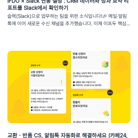
IFDO × Slack 연동 설정 : CRM 데이터와 성과 요약 리
(선택형), 쿠폰 만료일, 쿠폰 발급일텍스트 입력란에서 개인화 변
포트를 Slack에서 확인하기
수 아이콘을 클릭합니다. ‘쿠폰 변수’ 그룹을 클릭한 뒤 원하는 변
슬랙(Slack)으로 업무하는 팀을 위한 소식입니다!🎉 메일·알림
수를 선택하여 입력란에 추가하세요. 💡 쿠폰 변수는 테스트 발
톡에 이어 새로운 수신 채널을 추가했습니다. 이제 이프두 핵심
송 시 쿠폰 데이터가 반영되지 않습니다. 예를 들어, [쿠폰명] 변
지표 요약 리포트를 슬랙 채널로도 받아보실 수 있습니다🥳1. 이
수를 입력했다면 테스트 발송 메시지에도 [쿠폰명]으로 표시됩니
프두 요약 리포트란?사이트의 핵심 성과를 매일, 매주, 매월 단위
다. 반드시 실제 발송을 통하여 쿠폰 정보가 올바르게 표기되는지
로 요약해 원하는 채널로 받아볼 수 있는 기능입니다. 주요 지표:
확인해 주세요. 3. 실무에서 바로 쓰는 쿠폰 데이터 활용 시나리
커머스, 트래픽, 회원 데이터, 인앱 메시지 및 푸시 메시지 성과
오 3가지단순한 쿠폰 안내는 반응이 적어요! 구매 전환율을 높이
등기존 발송 방식: 알림톡, 이메일신규 추가: 슬랙(Slack) 메시지
는 이프두 쿠폰 변수 활용 시나리오를 확인해 보세요. ⌛️ 만료 임
2. 쇼핑몰 운영, 슬랙(Slack) 리포트 연동이 좋은 이유실시간 성
박 긴급 알림쿠폰이 단순히 ‘만료됩니다’라고 알리는 것보다, 구
과 가시성 확보커머스 매출, 트래픽, 회원 데이터 등 핵심 성과를
체적인 [쿠폰명]을 변수로 넣는 것이 고객의 기억을 되살리는데
업무 전용 채널인 슬랙에서 즉시 확인할 수 있습니다. 업무 전용
도움을 줍니다. 오늘이 마감일임을 강조해 즉각적인 사이트 방문
채널을 통한 소통 최적화개인용 메신저인 알림톡(카카오톡)과 달
을 유도하세요. 예시 문구: "OO님, 잊고 계신 [쿠폰명]이 오늘 자
리, 슬랙은 업무에 최적화된 협업 툴입니다. 업무 흐름 안에서 성
정 만료됩니다! 사라지기 전에 꼭 사용하세요”🎉 신규 발급 리마
과를 확인하여 공적인 소통 효율을 높일 수 있습니다.데이터 기반
인드[발급일]을 명시하면 고객은 본인이 언제 이 혜택을 챙겼는
의 의사결정 문화데이터 리포트가 업무 대화 흐름 속에 자연스럽
지 환기하게 됩니다. ‘놓치고 있던 나만의 혜택’이라는 인상을 심
게 공유되어, 팀원 모두가 데이터를 바탕으로 효율적인 의사결정
어주고 쿠폰 사용까지 유도할 수 있어요.예시 문구: "[발급일]에
을 내릴 수 있는 환경을 조성합니다.업무 효율성 및 생산성 극대
신청하신 혜택, 아직 사용 전이시네요.", "[발급일]에 가입하여 받
화별도의 보고서 작성이나 시스템 접속 없이 성과를 파악할 수 있
교환・반품 CS, 알림톡 자동화로 해결하세요 (카페24,