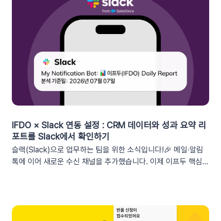
가능한 쿠폰 데이터가 확장되었습니다. 핵심적인 쿠폰 데이터들
을 즉시 활용할 수 있습니다.BeforeAfter쿠폰 변수 사용 가능
세그먼트특정 쿠폰 만료일 (선택형/입력형) 사용 가능한 쿠폰 변
수쿠폰명, 쿠폰 만료일, 사용가능 쿠폰수쿠폰 변수 사용 가능 세
그먼트특정 쿠폰 만료일 (선택형) + 쿠폰코드 (선택형), 특정 쿠
폰 발급일 (선택형), 쿠폰 만료일, 쿠폰 발급일사용 가능한 쿠폰
변수쿠폰명, 쿠폰 만료일 + 쿠폰 발급일, 쿠폰코드💡 ‘사용가능
쿠폰수’ 세그먼트는 ‘회원 변수’에서 이용할 수 있어요.2. 손쉬운
쿠폰 변수 설정 방법세그먼트 선택 단계에서 쿠폰 변수를 사용할
수 있는 세그먼트를 추가하세요. 쿠폰 변수 사용 가능 세그먼트특
정 쿠폰 만료일 (선택형), 쿠폰코드 (선택형), 특정 쿠폰 발급일
IFDO × Slack 연동 설정 : CRM 데이터와 성과 요약 리
(선택형), 쿠폰 만료일, 쿠폰 발급일텍스트 입력란에서 개인화 변
포트를 Slack에서 확인하기
수 아이콘을 클릭합니다. ‘쿠폰 변수’ 그룹을 클릭한 뒤 원하는 변
슬랙(Slack)으로 업무하는 팀을 위한 소식입니다!🎉 메일·알림
수를 선택하여 입력란에 추가하세요. 💡 쿠폰 변수는 테스트 발
톡에 이어 새로운 수신 채널을 추가했습니다. 이제 이프두 핵심
송 시 쿠폰 데이터가 반영되지 않습니다. 예를 들어, [쿠폰명] 변
지표 요약 리포트를 슬랙 채널로도 받아보실 수 있습니다🥳1. 이
수를 입력했다면 테스트 발송 메시지에도 [쿠폰명]으로 표시됩니
프두 요약 리포트란?사이트의 핵심 성과를 매일, 매주, 매월 단위
다. 반드시 실제 발송을 통하여 쿠폰 정보가 올바르게 표기되는지
로 요약해 원하는 채널로 받아볼 수 있는 기능입니다. 주요 지표:
확인해 주세요. 3. 실무에서 바로 쓰는 쿠폰 데이터 활용 시나리
커머스, 트래픽, 회원 데이터, 인앱 메시지 및 푸시 메시지 성과
오 3가지단순한 쿠폰 안내는 반응이 적어요! 구매 전환율을 높이
등기존 발송 방식: 알림톡, 이메일신규 추가: 슬랙(Slack) 메시지