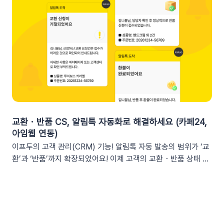
는 이프두 쿠폰 변수 활용 시나리오를 확인해 보세요. ⌛️ 만료 임
2. 쇼핑몰 운영, 슬랙(Slack) 리포트 연동이 좋은 이유실시간 성
박 긴급 알림쿠폰이 단순히 ‘만료됩니다’라고 알리는 것보다, 구
과 가시성 확보커머스 매출, 트래픽, 회원 데이터 등 핵심 성과를
체적인 [쿠폰명]을 변수로 넣는 것이 고객의 기억을 되살리는데
업무 전용 채널인 슬랙에서 즉시 확인할 수 있습니다. 업무 전용
도움을 줍니다. 오늘이 마감일임을 강조해 즉각적인 사이트 방문
채널을 통한 소통 최적화개인용 메신저인 알림톡(카카오톡)과 달
을 유도하세요. 예시 문구: "OO님, 잊고 계신 [쿠폰명]이 오늘 자
리, 슬랙은 업무에 최적화된 협업 툴입니다. 업무 흐름 안에서 성
정 만료됩니다! 사라지기 전에 꼭 사용하세요”🎉 신규 발급 리마
과를 확인하여 공적인 소통 효율을 높일 수 있습니다.데이터 기반
인드[발급일]을 명시하면 고객은 본인이 언제 이 혜택을 챙겼는
의 의사결정 문화데이터 리포트가 업무 대화 흐름 속에 자연스럽
지 환기하게 됩니다. ‘놓치고 있던 나만의 혜택’이라는 인상을 심
게 공유되어, 팀원 모두가 데이터를 바탕으로 효율적인 의사결정
어주고 쿠폰 사용까지 유도할 수 있어요.예시 문구: "[발급일]에
을 내릴 수 있는 환경을 조성합니다.업무 효율성 및 생산성 극대
신청하신 혜택, 아직 사용 전이시네요.", "[발급일]에 가입하여 받
화별도의 보고서 작성이나 시스템 접속 없이 성과를 파악할 수 있
교환・반품 CS, 알림톡 자동화로 해결하세요 (카페24,
으신 쿠폰이 아직 남아있어요."🎖️ 멤버십 등급 차별화고객마다 다
어, 반복 업무는 줄이고 쇼핑몰의 성장 전략에 집중할 수 있습니
아임웹 연동)
른 등급과 혜택을 [쿠폰명] 변수로 다르게 노출하세요. ‘나만 특
다.3. 슬랙(Slack) 리포트 연동 방법아래 절차에 따라 슬랙 연동
이프두의 고객 관리(CRM) 기능! 알림톡 자동 발송의 범위가 ‘교
별한 혜택을 받는다’는 느낌을 주어 충성 고객의 이탈을 방지하고
을 진행하면 즉시 리포트 수신이 가능합니다. (⏰ 소요 시간 4
환’과 ‘반품’까지 확장되었어요! 이제 고객의 교환・반품 상태 변
재구매를 유도합니다. 예시 문구: "단골 고객 OO님만을 위한 [쿠
분)1단계: 슬랙 알림 앱 만들기📍슬랙 홈페이지에 로그인한 뒤
화를 실시간으로 감지하여 개인화된 알림톡을 자동으로 발송합
폰명]이 발행되었어요!"💡 정보를 더 명확히 전달하고 싶다면 쿠
슬랙 API 사이트로 이동하여 진행합니다.우측 상단의 [Create
니다. 클릭 한 번으로 CS 자동화를 시작해 보세요 😎도입: 왜 교
폰명, 유효기간을 함께 기재하여 안내해 보세요.등급 쿠폰 안내
New App] 버튼을 클릭합니다. 팝업창이 뜨면 [From scratch]
환・반품 알림톡 자동화가 필요할까요? 온라인 쇼핑몰에서 교환
예시📩 [회원 이름]님, 월간 정기 쿠폰 도착! [회원 등급] 전용 혜
를 선택합니다. 앱 이름(예: My notification Bot, IFDO Bot,
·반품 CS는 가장 시간이 많이 소요되는 업무 중 하나입니다. 고
택을 지금 확인하세요.■ 쿠폰명: [쿠폰명]■ 유효기간: [쿠폰만
IFDO Report)을 입력하세요. 웹훅을 연동할 슬랙 워크스페이
객이 교환을 요청하고 ➡️ 쇼핑몰 측에서 접수한 후 ➡️​ 다시 배송