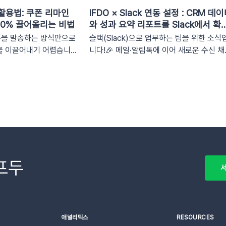
활용법: 쿠폰 리마인
IFDO × Slack 연동 설정 : CRM 데
00% 끌어올리는 비법
와 성과 요약 리포트를 Slack에서 확
하기
폰을 발송하는 방식만으로
슬랙(Slack)으로 업무하는 팀을 위한 소식
을 이끌어내기 어렵습니
니다!🎉 메일·알림톡에 이어 새로운 수신 채
자신만을 위한 맞춤형 혜택
을 추가했습니다. 이제 이프두 핵심 지표 요
제 구매로 이어지기 때문
리포트를 슬랙 채널로도 받아보실 수 있습
 '쿠폰 변수' 기능을 활
다🥳1. 이프두 요약 리포트란?사이트의 핵
 타겟 마케팅을 전개하고
성과를 매일, 매주, 매월 단위로 요약해 원
해 보세요.1. 이프두의
채널로 받아볼 수 있는 기능입니다. 주요 지
 알아보기쿠폰 코드와 발급
커머스, 트래픽, 회원 데이터, 인앱 메시지 
 사용 가능한 쿠폰 데이터
푸시 메시지 성과 등기존 발송 방식: 알림톡,
핵심적인 쿠폰 데이터들
이메일신규 추가: 슬랙(Slack) 메시지2. 쇼
니다.BeforeAfter쿠
몰 운영, 슬랙(Slack) 리포트 연동이 좋은 
프두
서
세그먼트특정 쿠폰 만료일
유실시간 성과 가시성 확보커머스 매출, 트
용 가능한 쿠폰 변수쿠폰
픽, 회원 데이터 등 핵심 성과를 업무 전용 
용가능 쿠폰수쿠폰 변수 사
널인 슬랙에서 즉시 확인할 수 있습니다. 업
쿠폰 만료일 (선택형) +
전용 채널을 통한 소통 최적화개인용 메신
애널리틱스
RESOURCES
특정 쿠폰 발급일 (선택
인 알림톡(카카오톡)과 달리, 슬랙은 업무에