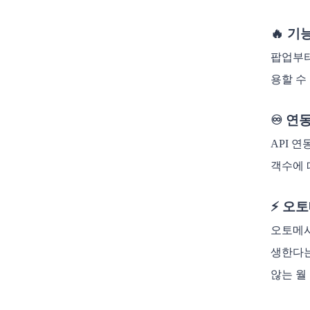
🔥 
팝업부터
용할 수
♾️ 연
API 
객수에 
⚡️ 오
오토메시
생한다는
않는 월