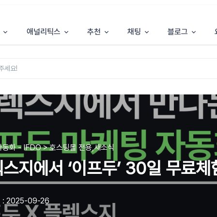
애널리틱스
추천
채팅
블로그
동화 - IFDO > 호스팅몰 전용,새소식
스지에서 ‘이프두’ 30일 무료체
: 2025-09-26