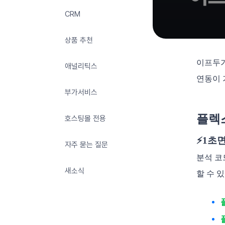
CRM
상품 추천
이프두가
애널리틱스
연동이 
부가서비스
플렉
호스팅몰 전용
⚡️1초
자주 묻는 질문
분석 코
새소식
할 수 