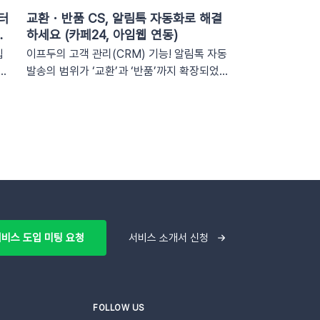
이터
교환・반품 CS, 알림톡 자동화로 해결
인
하세요 (카페24, 아임웹 연동)
입
이프두의 고객 관리(CRM) 기능! 알림톡 자동
널
발송의 범위가 ‘교환’과 ‘반품’까지 확장되었어
약
요! 이제 고객의 교환・반품 상태 변화를 실시
니
간으로 감지하여 개인화된 알림톡을 자동으로
심
발송합니다. 클릭 한 번으로 CS 자동화를 시
하는
작해 보세요 😎도입: 왜 교환・반품 알림톡 자
표:
동화가 필요할까요? 온라인 쇼핑몰에서 교환·
및
반품 CS는 가장 시간이 많이 소요되는 업무
중 하나입니다. 고객이 교환을 요청하고 ➡️ 쇼
핑
핑몰 측에서 접수한 후 ➡️​ 다시 배송 준비를
이
하고 ➡️​ 배송이 시작되는 과정을 고객에게 매
비스 도입 미팅 요청
서비스 소개서 신청
래
번 하나하나 안내해야 합니다. 이 과정에서 담
채
당자는 비슷한 메시지를 반복해서 보내야 하
무
고, 고객은 "지금 어떤 단계인지" 끊임없이 확
저
인하려고 합니다. 🔄 이런 반복적인 안내 작
FOLLOW US
업을 시스템에 맡긴다면? 이프두는 고객의 교