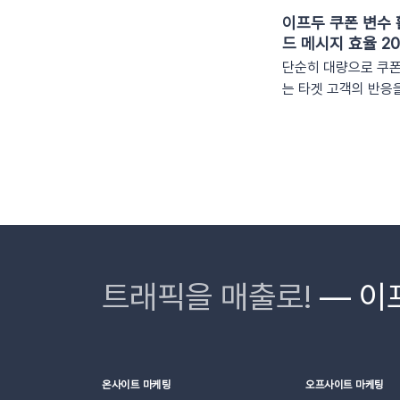
이프두 쿠폰 변수 
드 메시지 효율 2
단순히 대량으로 쿠
는 타겟 고객의 반응
다. 고객 개개인이 
이라고 체감할 때 실
이죠. 고도화된 이프두
용하여, 보다 정밀한
구매 전환율을 극대화
강력한 ‘쿠폰 변수’
일 등 푸시 메시지에
가 확장되었습니다. 
을 즉시 활용할 수 있습
트래픽을 매출로!
— 이
폰 변수 사용 가능 
(선택형/입력형) 사
명, 쿠폰 만료일, 사
용 가능 세그먼트특정 
온사이트 마케팅
오프사이트 마케팅
쿠폰코드 (선택형), 