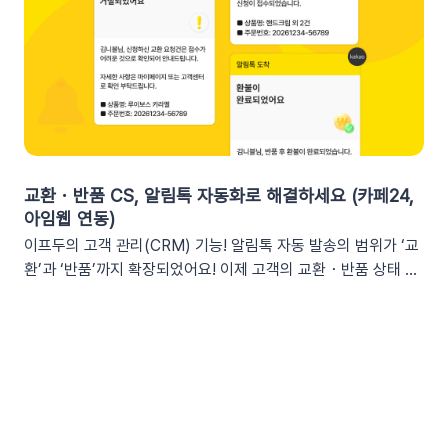
과 가시성 확보커머스 매출, 트래픽, 회원 데이터 등 핵심 성과를
체적인 [쿠폰명]을 변수로 넣는 것이 고객의 기억을 되살리는데
업무 전용 채널인 슬랙에서 즉시 확인할 수 있습니다. 업무 전용
도움을 줍니다. 오늘이 마감일임을 강조해 즉각적인 사이트 방문
채널을 통한 소통 최적화개인용 메신저인 알림톡(카카오톡)과 달
을 유도하세요. 예시 문구: "OO님, 잊고 계신 [쿠폰명]이 오늘 자
리, 슬랙은 업무에 최적화된 협업 툴입니다. 업무 흐름 안에서 성
정 만료됩니다! 사라지기 전에 꼭 사용하세요”🎉 신규 발급 리마
과를 확인하여 공적인 소통 효율을 높일 수 있습니다.데이터 기반
인드[발급일]을 명시하면 고객은 본인이 언제 이 혜택을 챙겼는
의 의사결정 문화데이터 리포트가 업무 대화 흐름 속에 자연스럽
지 환기하게 됩니다. ‘놓치고 있던 나만의 혜택’이라는 인상을 심
게 공유되어, 팀원 모두가 데이터를 바탕으로 효율적인 의사결정
어주고 쿠폰 사용까지 유도할 수 있어요.예시 문구: "[발급일]에
을 내릴 수 있는 환경을 조성합니다.업무 효율성 및 생산성 극대
신청하신 혜택, 아직 사용 전이시네요.", "[발급일]에 가입하여 받
화별도의 보고서 작성이나 시스템 접속 없이 성과를 파악할 수 있
교환・반품 CS, 알림톡 자동화로 해결하세요 (카페24,
으신 쿠폰이 아직 남아있어요."🎖️ 멤버십 등급 차별화고객마다 다
어, 반복 업무는 줄이고 쇼핑몰의 성장 전략에 집중할 수 있습니
아임웹 연동)
른 등급과 혜택을 [쿠폰명] 변수로 다르게 노출하세요. ‘나만 특
다.3. 슬랙(Slack) 리포트 연동 방법아래 절차에 따라 슬랙 연동
이프두의 고객 관리(CRM) 기능! 알림톡 자동 발송의 범위가 ‘교
별한 혜택을 받는다’는 느낌을 주어 충성 고객의 이탈을 방지하고
을 진행하면 즉시 리포트 수신이 가능합니다. (⏰ 소요 시간 4
환’과 ‘반품’까지 확장되었어요! 이제 고객의 교환・반품 상태 변
재구매를 유도합니다. 예시 문구: "단골 고객 OO님만을 위한 [쿠
분)1단계: 슬랙 알림 앱 만들기📍슬랙 홈페이지에 로그인한 뒤
화를 실시간으로 감지하여 개인화된 알림톡을 자동으로 발송합
폰명]이 발행되었어요!"💡 정보를 더 명확히 전달하고 싶다면 쿠
슬랙 API 사이트로 이동하여 진행합니다.우측 상단의 [Create
니다. 클릭 한 번으로 CS 자동화를 시작해 보세요 😎도입: 왜 교
폰명, 유효기간을 함께 기재하여 안내해 보세요.등급 쿠폰 안내
New App] 버튼을 클릭합니다. 팝업창이 뜨면 [From scratch]
환・반품 알림톡 자동화가 필요할까요? 온라인 쇼핑몰에서 교환
예시📩 [회원 이름]님, 월간 정기 쿠폰 도착! [회원 등급] 전용 혜
를 선택합니다. 앱 이름(예: My notification Bot, IFDO Bot,
·반품 CS는 가장 시간이 많이 소요되는 업무 중 하나입니다. 고
택을 지금 확인하세요.■ 쿠폰명: [쿠폰명]■ 유효기간: [쿠폰만
IFDO Report)을 입력하세요. 웹훅을 연동할 슬랙 워크스페이
객이 교환을 요청하고 ➡️ 쇼핑몰 측에서 접수한 후 ➡️​ 다시 배송
료일]지금 바로 향상된 쿠폰 메시지를 적용해 보세요!개인화된
스를 선택하고 [Create New App]을 클릭합니다. 앱 관리 페이
준비를 하고 ➡️​ 배송이 시작되는 과정을 고객에게 매번 하나하나
쿠폰 변수를 활용해 고객의 구매 여정을 더욱 정밀하게 케어할 수
지의 [Incoming Webhooks]를 클릭한 뒤 Activate Incoming
안내해야 합니다. 이 과정에서 담당자는 비슷한 메시지를 반복해