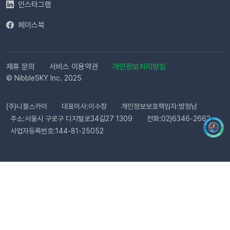
으로 심사가 진행됩니다. 심사 완료 후 즉시 사용 가능합니다. Q.
인스타그램
템플릿 심사는 얼마나 걸리나요?카카오 검수 상황에 따라 영업일
페이스북
기준 최대 3일 소요됩니다. 심사가 완료될 때까지 상태 버튼이 비
활성화될 수 있습니다. Q. 카카오 채널 등록 후 바로 이용할 수 있
나요?아니요, 즉시 이용은 어렵습니다. 템플릿 심사(영업일 기준
최대 3일)가 완료된 이후부터 발송 가능합니다. Q. 알림톡은 설
제휴 문의
서비스 이용약관
개인정보처리방침
정 즉시 발송되나요?네. 활성화하고 고객의 행동을 감지하면 바
© NibbleSKY Inc. 2025
로 발송됩니다. 다만 네트워크 통신 상황에 따라 최대 5분까지 소
요될 수 있습니다. ⭐️ 유의사항 (카페24) 카페24에서는 ‘반품 완
(주)니블스카이
대표이사:이수창
개인정보보호책임자:방정남
료’와 ‘환불 완료’가 동일한 시점에 처리됩니다. 따라서 자동 발송
주소:서울시 구로구 디지털로34길27 1309
전화:02)6346-2662
메시지는 각각 구분하여 제공되지 않으며, 모두 ‘환불 완료’ 케이
사업자등록번호:144-81-25052
스로 통합 제공됩니다. 지금 바로 이프두에서 교환·반품 알림톡
자동화를 시작해 보세요. 건당 8원의 합리적인 프로모션 가격으
로 쇼핑몰 운영 효율은 높이고, 고객 만족도는 한 단계 끌어올릴
수 있습니다.알림톡 자동 발송 시작하기