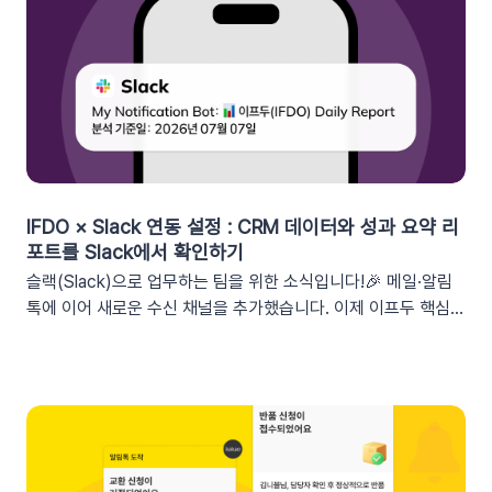
세그먼트특정 쿠폰 만료일 (선택형/입력형) 사용 가능한 쿠폰 변
수쿠폰명, 쿠폰 만료일, 사용가능 쿠폰수쿠폰 변수 사용 가능 세
그먼트특정 쿠폰 만료일 (선택형) + 쿠폰코드 (선택형), 특정 쿠
폰 발급일 (선택형), 쿠폰 만료일, 쿠폰 발급일사용 가능한 쿠폰
변수쿠폰명, 쿠폰 만료일 + 쿠폰 발급일, 쿠폰코드💡 ‘사용가능
쿠폰수’ 세그먼트는 ‘회원 변수’에서 이용할 수 있어요.2. 손쉬운
쿠폰 변수 설정 방법세그먼트 선택 단계에서 쿠폰 변수를 사용할
수 있는 세그먼트를 추가하세요. 쿠폰 변수 사용 가능 세그먼트특
정 쿠폰 만료일 (선택형), 쿠폰코드 (선택형), 특정 쿠폰 발급일
IFDO × Slack 연동 설정 : CRM 데이터와 성과 요약 리
(선택형), 쿠폰 만료일, 쿠폰 발급일텍스트 입력란에서 개인화 변
포트를 Slack에서 확인하기
수 아이콘을 클릭합니다. ‘쿠폰 변수’ 그룹을 클릭한 뒤 원하는 변
슬랙(Slack)으로 업무하는 팀을 위한 소식입니다!🎉 메일·알림
수를 선택하여 입력란에 추가하세요. 💡 쿠폰 변수는 테스트 발
톡에 이어 새로운 수신 채널을 추가했습니다. 이제 이프두 핵심
송 시 쿠폰 데이터가 반영되지 않습니다. 예를 들어, [쿠폰명] 변
지표 요약 리포트를 슬랙 채널로도 받아보실 수 있습니다🥳1. 이
수를 입력했다면 테스트 발송 메시지에도 [쿠폰명]으로 표시됩니
프두 요약 리포트란?사이트의 핵심 성과를 매일, 매주, 매월 단위
다. 반드시 실제 발송을 통하여 쿠폰 정보가 올바르게 표기되는지
로 요약해 원하는 채널로 받아볼 수 있는 기능입니다. 주요 지표:
확인해 주세요. 3. 실무에서 바로 쓰는 쿠폰 데이터 활용 시나리
커머스, 트래픽, 회원 데이터, 인앱 메시지 및 푸시 메시지 성과
오 3가지단순한 쿠폰 안내는 반응이 적어요! 구매 전환율을 높이
등기존 발송 방식: 알림톡, 이메일신규 추가: 슬랙(Slack) 메시지
는 이프두 쿠폰 변수 활용 시나리오를 확인해 보세요. ⌛️ 만료 임
2. 쇼핑몰 운영, 슬랙(Slack) 리포트 연동이 좋은 이유실시간 성
박 긴급 알림쿠폰이 단순히 ‘만료됩니다’라고 알리는 것보다, 구