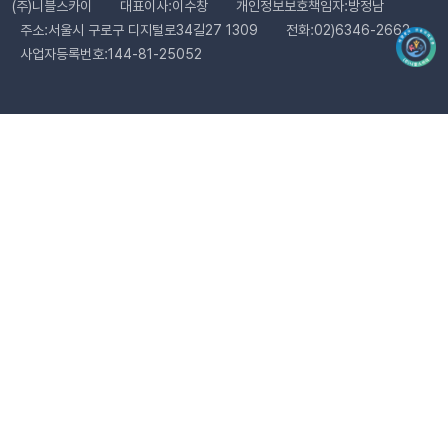
(주)니블스카이
대표이사:이수창
개인정보보호책임자:방정남
료’와 ‘환불 완료’가 동일한 시점에 처리됩니다. 따라서 자동 발송
주소:서울시 구로구 디지털로34길27 1309
전화:02)6346-2662
메시지는 각각 구분하여 제공되지 않으며, 모두 ‘환불 완료’ 케이
사업자등록번호:144-81-25052
스로 통합 제공됩니다. 지금 바로 이프두에서 교환·반품 알림톡
자동화를 시작해 보세요. 건당 8원의 합리적인 프로모션 가격으
로 쇼핑몰 운영 효율은 높이고, 고객 만족도는 한 단계 끌어올릴
수 있습니다.알림톡 자동 발송 시작하기