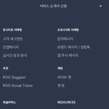
니다. 어떤 효과를 기대할 수 있나요?📈 CS 업무 자동화로 효율
채널 연동하기📍이프두에 로그인하여 진행합니다.[설정 > 외부
서비스 소개서 신청
성 증대담당자가 일일이 수동으로 안내하던 반복적인 교환・반
채널 설정 > 외부 채널 연동]으로 이동한 뒤 Slack의 [웹훅 URL
품 과정을 시스템화하여 반복적인 메시지 작성과 발송 시간을 획
입력]을 클릭합니다. 복사한 Webhook URL을 붙여 넣고 엔터
기적으로 단축합니다. 👍🏻 고객 만족도 및 신뢰도 향상고객은 자
합니다. (Enter 키 누르기) 엔터 후 추가된 URL을 확인한 뒤 [연
신의 요청 처리 상황을 실시간으로 투명하게 확인받습니다. “어
동하기]합니다.💡 사이트별 최대 3개의 슬랙 채널을 연동할 수
디까지 진행되었는지” 매번 문의하지 않아도 되므로, 쇼핑몰에
온사이트 마케팅
오프사이트 마케팅
있습니다. 4단계: 리포트 수신 설정하기[설정 > 기타 > 요약 리포
대한 신뢰 및 만족도가 자연스럽게 높아집니다.이용을 위해 필요
고객 세그먼트
문자메시지
트 수신] 메뉴로 이동합니다. ‘슬랙 수신’ 옵션을 체크하세요. 저
한 조건은 무엇인가요?기능을 원활하게 이용하기 위해 아래 내용
장합니다. 연동이 완료되면 지정한 슬랙 채널로 샘플 데이터가 발
인앱메시지
브랜드 메시지 / 알림톡
을 확인해 주세요. 지원 대상카페24, 아임웹 이용 사이트 필수 조
송됩니다.다음날/다음주/다음달부터 해당 슬랙 채널을 통해 리포
건✅ 이프두 유료 고객✅ 카카오 채널 등록✅ API 연동: 카페24 /
실시간 효과 분석
앱 푸시 메시지
트가 자동 발송됩니다.이프두 PRO 플랜을 이용하고 있다면 지금
아임웹잔여 요금최소 1,000원 이상의 푸시 잔액 필요 💡 보유 잔
바로 슬랙 연동 기능을 이용할 수 있습니다. 슬랙을 통해 팀원들
액이 1,000원 이하로 떨어지기 전에 미리 요금을 충전해 주세요.
추천
채팅
과 쇼핑몰 성과를 빠르게 공유하고, 데이터를 기반으로 효율적인
필요한 경우 푸시 잔여 금액 알림 기능을 설정하고 요금 충전이
의사결정을 내려보세요🚀슬랙 연동 바로 가기
필요한 시점에 알림을 받아보실 수 있습니다. 알림톡 자동 발송
IFDO Suggest
라이브 챗
시작하기이프두 유료 이용자라면 별도의 복잡한 절차 없이 🖱️ 클
IFDO Social Ticker
챗 봇
릭 한 번으로 시작할 수 있습니다. Auto Msg > 푸시 메시지 >
알림톡 > 자동 발송으로 이동하세요. 이용을 원하는 메시지를 활
성화하세요. 즉시 발송이 시작됩니다. 카카오톡을 이용하지 않는
애널리틱스
RESOURCES
고객에게도 안내하고 싶다면 대체문자를 사용해 보세요! 카카오