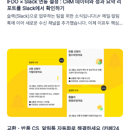
정 쿠폰 만료일 (선택형), 쿠폰코드 (선택형), 특정 쿠폰 발급일
IFDO × Slack 연동 설정 : CRM 데이터와 성과 요약 리
(선택형), 쿠폰 만료일, 쿠폰 발급일텍스트 입력란에서 개인화 변
포트를 Slack에서 확인하기
수 아이콘을 클릭합니다. ‘쿠폰 변수’ 그룹을 클릭한 뒤 원하는 변
슬랙(Slack)으로 업무하는 팀을 위한 소식입니다!🎉 메일·알림
수를 선택하여 입력란에 추가하세요. 💡 쿠폰 변수는 테스트 발
톡에 이어 새로운 수신 채널을 추가했습니다. 이제 이프두 핵심
송 시 쿠폰 데이터가 반영되지 않습니다. 예를 들어, [쿠폰명] 변
지표 요약 리포트를 슬랙 채널로도 받아보실 수 있습니다🥳1. 이
수를 입력했다면 테스트 발송 메시지에도 [쿠폰명]으로 표시됩니
프두 요약 리포트란?사이트의 핵심 성과를 매일, 매주, 매월 단위
다. 반드시 실제 발송을 통하여 쿠폰 정보가 올바르게 표기되는지
로 요약해 원하는 채널로 받아볼 수 있는 기능입니다. 주요 지표:
확인해 주세요. 3. 실무에서 바로 쓰는 쿠폰 데이터 활용 시나리
커머스, 트래픽, 회원 데이터, 인앱 메시지 및 푸시 메시지 성과
오 3가지단순한 쿠폰 안내는 반응이 적어요! 구매 전환율을 높이
등기존 발송 방식: 알림톡, 이메일신규 추가: 슬랙(Slack) 메시지
는 이프두 쿠폰 변수 활용 시나리오를 확인해 보세요. ⌛️ 만료 임
2. 쇼핑몰 운영, 슬랙(Slack) 리포트 연동이 좋은 이유실시간 성
박 긴급 알림쿠폰이 단순히 ‘만료됩니다’라고 알리는 것보다, 구
과 가시성 확보커머스 매출, 트래픽, 회원 데이터 등 핵심 성과를
체적인 [쿠폰명]을 변수로 넣는 것이 고객의 기억을 되살리는데
업무 전용 채널인 슬랙에서 즉시 확인할 수 있습니다. 업무 전용
도움을 줍니다. 오늘이 마감일임을 강조해 즉각적인 사이트 방문
채널을 통한 소통 최적화개인용 메신저인 알림톡(카카오톡)과 달
을 유도하세요. 예시 문구: "OO님, 잊고 계신 [쿠폰명]이 오늘 자
리, 슬랙은 업무에 최적화된 협업 툴입니다. 업무 흐름 안에서 성
정 만료됩니다! 사라지기 전에 꼭 사용하세요”🎉 신규 발급 리마
과를 확인하여 공적인 소통 효율을 높일 수 있습니다.데이터 기반
인드[발급일]을 명시하면 고객은 본인이 언제 이 혜택을 챙겼는
의 의사결정 문화데이터 리포트가 업무 대화 흐름 속에 자연스럽
지 환기하게 됩니다. ‘놓치고 있던 나만의 혜택’이라는 인상을 심
게 공유되어, 팀원 모두가 데이터를 바탕으로 효율적인 의사결정
어주고 쿠폰 사용까지 유도할 수 있어요.예시 문구: "[발급일]에
을 내릴 수 있는 환경을 조성합니다.업무 효율성 및 생산성 극대
신청하신 혜택, 아직 사용 전이시네요.", "[발급일]에 가입하여 받
화별도의 보고서 작성이나 시스템 접속 없이 성과를 파악할 수 있
교환・반품 CS, 알림톡 자동화로 해결하세요 (카페24,