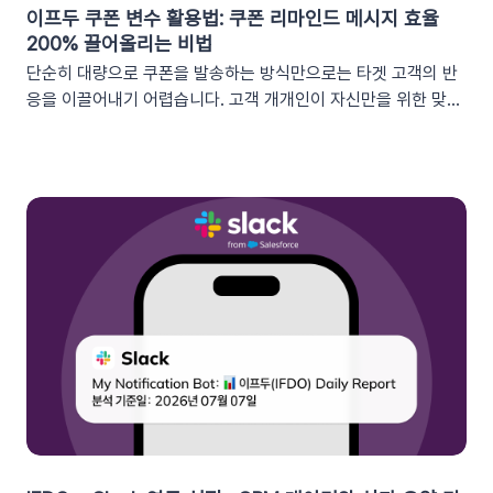
이프두 쿠폰 변수 활용법: 쿠폰 리마인드 메시지 효율
200% 끌어올리는 비법
단순히 대량으로 쿠폰을 발송하는 방식만으로는 타겟 고객의 반
응을 이끌어내기 어렵습니다. 고객 개개인이 자신만을 위한 맞춤
형 혜택이라고 체감할 때 실제 구매로 이어지기 때문이죠. 고도화
된 이프두 '쿠폰 변수' 기능을 활용하여, 보다 정밀한 타겟 마케팅
을 전개하고 구매 전환율을 극대화해 보세요.1. 이프두의 강력한
‘쿠폰 변수’ 알아보기쿠폰 코드와 발급일 등 푸시 메시지에 사용
가능한 쿠폰 데이터가 확장되었습니다. 핵심적인 쿠폰 데이터들
을 즉시 활용할 수 있습니다.BeforeAfter쿠폰 변수 사용 가능
세그먼트특정 쿠폰 만료일 (선택형/입력형) 사용 가능한 쿠폰 변
수쿠폰명, 쿠폰 만료일, 사용가능 쿠폰수쿠폰 변수 사용 가능 세
그먼트특정 쿠폰 만료일 (선택형) + 쿠폰코드 (선택형), 특정 쿠
폰 발급일 (선택형), 쿠폰 만료일, 쿠폰 발급일사용 가능한 쿠폰
변수쿠폰명, 쿠폰 만료일 + 쿠폰 발급일, 쿠폰코드💡 ‘사용가능
쿠폰수’ 세그먼트는 ‘회원 변수’에서 이용할 수 있어요.2. 손쉬운
쿠폰 변수 설정 방법세그먼트 선택 단계에서 쿠폰 변수를 사용할
수 있는 세그먼트를 추가하세요. 쿠폰 변수 사용 가능 세그먼트특