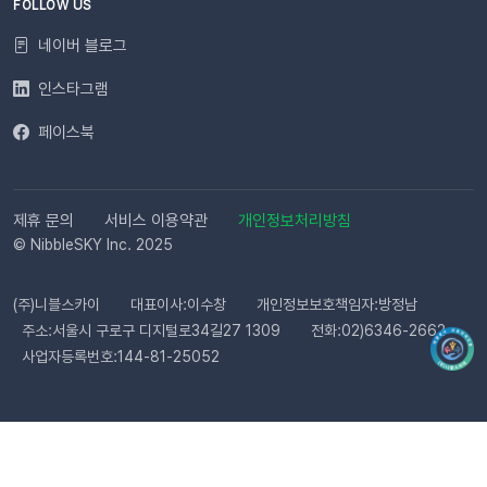
다.사전 필수 작업대체문자 발송을 위해 발신번호 등록을 반드시
FOLLOW US
완료해 주세요.자주 묻는 질문(FAQ)Q. 템플릿 심사는 어떻게 진
네이버 블로그
행되나요? 등록한 카카오 채널이 있다면 별도의 요청 없이 자동
으로 심사가 진행됩니다. 심사 완료 후 즉시 사용 가능합니다. Q.
인스타그램
템플릿 심사는 얼마나 걸리나요?카카오 검수 상황에 따라 영업일
페이스북
기준 최대 3일 소요됩니다. 심사가 완료될 때까지 상태 버튼이 비
활성화될 수 있습니다. Q. 카카오 채널 등록 후 바로 이용할 수 있
나요?아니요, 즉시 이용은 어렵습니다. 템플릿 심사(영업일 기준
최대 3일)가 완료된 이후부터 발송 가능합니다. Q. 알림톡은 설
제휴 문의
서비스 이용약관
개인정보처리방침
정 즉시 발송되나요?네. 활성화하고 고객의 행동을 감지하면 바
© NibbleSKY Inc. 2025
로 발송됩니다. 다만 네트워크 통신 상황에 따라 최대 5분까지 소
요될 수 있습니다. ⭐️ 유의사항 (카페24) 카페24에서는 ‘반품 완
(주)니블스카이
대표이사:이수창
개인정보보호책임자:방정남
료’와 ‘환불 완료’가 동일한 시점에 처리됩니다. 따라서 자동 발송
주소:서울시 구로구 디지털로34길27 1309
전화:02)6346-2662
메시지는 각각 구분하여 제공되지 않으며, 모두 ‘환불 완료’ 케이
사업자등록번호:144-81-25052
스로 통합 제공됩니다. 지금 바로 이프두에서 교환·반품 알림톡
자동화를 시작해 보세요. 건당 8원의 합리적인 프로모션 가격으
로 쇼핑몰 운영 효율은 높이고, 고객 만족도는 한 단계 끌어올릴
수 있습니다.알림톡 자동 발송 시작하기