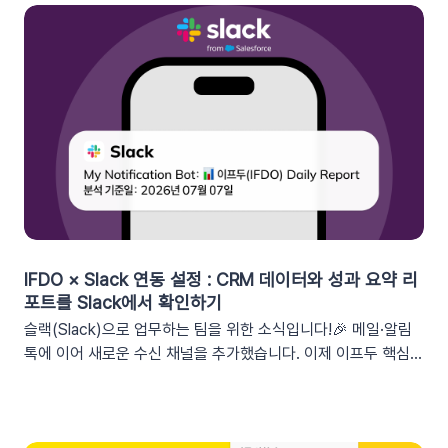
‘쿠폰 변수’ 알아보기쿠폰 코드와 발급일 등 푸시 메시지에 사용
가능한 쿠폰 데이터가 확장되었습니다. 핵심적인 쿠폰 데이터들
을 즉시 활용할 수 있습니다.BeforeAfter쿠폰 변수 사용 가능
세그먼트특정 쿠폰 만료일 (선택형/입력형) 사용 가능한 쿠폰 변
수쿠폰명, 쿠폰 만료일, 사용가능 쿠폰수쿠폰 변수 사용 가능 세
그먼트특정 쿠폰 만료일 (선택형) + 쿠폰코드 (선택형), 특정 쿠
폰 발급일 (선택형), 쿠폰 만료일, 쿠폰 발급일사용 가능한 쿠폰
변수쿠폰명, 쿠폰 만료일 + 쿠폰 발급일, 쿠폰코드💡 ‘사용가능
쿠폰수’ 세그먼트는 ‘회원 변수’에서 이용할 수 있어요.2. 손쉬운
쿠폰 변수 설정 방법세그먼트 선택 단계에서 쿠폰 변수를 사용할
수 있는 세그먼트를 추가하세요. 쿠폰 변수 사용 가능 세그먼트특
정 쿠폰 만료일 (선택형), 쿠폰코드 (선택형), 특정 쿠폰 발급일
IFDO × Slack 연동 설정 : CRM 데이터와 성과 요약 리
(선택형), 쿠폰 만료일, 쿠폰 발급일텍스트 입력란에서 개인화 변
포트를 Slack에서 확인하기
수 아이콘을 클릭합니다. ‘쿠폰 변수’ 그룹을 클릭한 뒤 원하는 변
슬랙(Slack)으로 업무하는 팀을 위한 소식입니다!🎉 메일·알림
수를 선택하여 입력란에 추가하세요. 💡 쿠폰 변수는 테스트 발
톡에 이어 새로운 수신 채널을 추가했습니다. 이제 이프두 핵심
송 시 쿠폰 데이터가 반영되지 않습니다. 예를 들어, [쿠폰명] 변
지표 요약 리포트를 슬랙 채널로도 받아보실 수 있습니다🥳1. 이
수를 입력했다면 테스트 발송 메시지에도 [쿠폰명]으로 표시됩니
프두 요약 리포트란?사이트의 핵심 성과를 매일, 매주, 매월 단위
다. 반드시 실제 발송을 통하여 쿠폰 정보가 올바르게 표기되는지
로 요약해 원하는 채널로 받아볼 수 있는 기능입니다. 주요 지표:
확인해 주세요. 3. 실무에서 바로 쓰는 쿠폰 데이터 활용 시나리