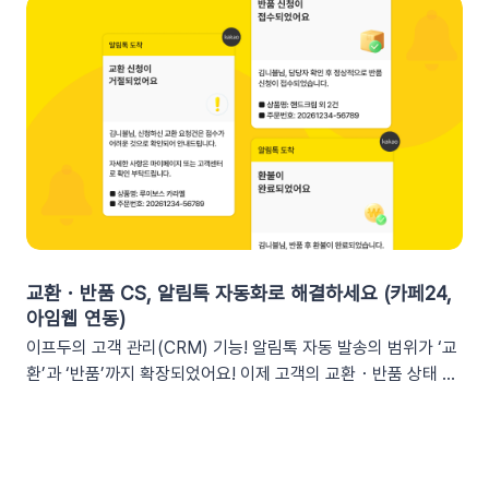
커머스, 트래픽, 회원 데이터, 인앱 메시지 및 푸시 메시지 성과
오 3가지단순한 쿠폰 안내는 반응이 적어요! 구매 전환율을 높이
등기존 발송 방식: 알림톡, 이메일신규 추가: 슬랙(Slack) 메시지
는 이프두 쿠폰 변수 활용 시나리오를 확인해 보세요. ⌛️ 만료 임
2. 쇼핑몰 운영, 슬랙(Slack) 리포트 연동이 좋은 이유실시간 성
박 긴급 알림쿠폰이 단순히 ‘만료됩니다’라고 알리는 것보다, 구
과 가시성 확보커머스 매출, 트래픽, 회원 데이터 등 핵심 성과를
체적인 [쿠폰명]을 변수로 넣는 것이 고객의 기억을 되살리는데
업무 전용 채널인 슬랙에서 즉시 확인할 수 있습니다. 업무 전용
도움을 줍니다. 오늘이 마감일임을 강조해 즉각적인 사이트 방문
채널을 통한 소통 최적화개인용 메신저인 알림톡(카카오톡)과 달
을 유도하세요. 예시 문구: "OO님, 잊고 계신 [쿠폰명]이 오늘 자
리, 슬랙은 업무에 최적화된 협업 툴입니다. 업무 흐름 안에서 성
정 만료됩니다! 사라지기 전에 꼭 사용하세요”🎉 신규 발급 리마
과를 확인하여 공적인 소통 효율을 높일 수 있습니다.데이터 기반
인드[발급일]을 명시하면 고객은 본인이 언제 이 혜택을 챙겼는
의 의사결정 문화데이터 리포트가 업무 대화 흐름 속에 자연스럽
지 환기하게 됩니다. ‘놓치고 있던 나만의 혜택’이라는 인상을 심
게 공유되어, 팀원 모두가 데이터를 바탕으로 효율적인 의사결정
어주고 쿠폰 사용까지 유도할 수 있어요.예시 문구: "[발급일]에
을 내릴 수 있는 환경을 조성합니다.업무 효율성 및 생산성 극대
신청하신 혜택, 아직 사용 전이시네요.", "[발급일]에 가입하여 받
화별도의 보고서 작성이나 시스템 접속 없이 성과를 파악할 수 있
교환・반품 CS, 알림톡 자동화로 해결하세요 (카페24,
으신 쿠폰이 아직 남아있어요."🎖️ 멤버십 등급 차별화고객마다 다
어, 반복 업무는 줄이고 쇼핑몰의 성장 전략에 집중할 수 있습니
아임웹 연동)
른 등급과 혜택을 [쿠폰명] 변수로 다르게 노출하세요. ‘나만 특
다.3. 슬랙(Slack) 리포트 연동 방법아래 절차에 따라 슬랙 연동
이프두의 고객 관리(CRM) 기능! 알림톡 자동 발송의 범위가 ‘교
별한 혜택을 받는다’는 느낌을 주어 충성 고객의 이탈을 방지하고
을 진행하면 즉시 리포트 수신이 가능합니다. (⏰ 소요 시간 4
환’과 ‘반품’까지 확장되었어요! 이제 고객의 교환・반품 상태 변
재구매를 유도합니다. 예시 문구: "단골 고객 OO님만을 위한 [쿠
분)1단계: 슬랙 알림 앱 만들기📍슬랙 홈페이지에 로그인한 뒤
화를 실시간으로 감지하여 개인화된 알림톡을 자동으로 발송합
폰명]이 발행되었어요!"💡 정보를 더 명확히 전달하고 싶다면 쿠
슬랙 API 사이트로 이동하여 진행합니다.우측 상단의 [Create
니다. 클릭 한 번으로 CS 자동화를 시작해 보세요 😎도입: 왜 교
폰명, 유효기간을 함께 기재하여 안내해 보세요.등급 쿠폰 안내
New App] 버튼을 클릭합니다. 팝업창이 뜨면 [From scratch]
환・반품 알림톡 자동화가 필요할까요? 온라인 쇼핑몰에서 교환
예시📩 [회원 이름]님, 월간 정기 쿠폰 도착! [회원 등급] 전용 혜
를 선택합니다. 앱 이름(예: My notification Bot, IFDO Bot,
·반품 CS는 가장 시간이 많이 소요되는 업무 중 하나입니다. 고