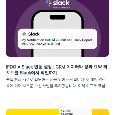
가능한 쿠폰 데이터가 확장되었습니다. 핵심적인 쿠폰 데이터들
을 즉시 활용할 수 있습니다.BeforeAfter쿠폰 변수 사용 가능
세그먼트특정 쿠폰 만료일 (선택형/입력형) 사용 가능한 쿠폰 변
수쿠폰명, 쿠폰 만료일, 사용가능 쿠폰수쿠폰 변수 사용 가능 세
그먼트특정 쿠폰 만료일 (선택형) + 쿠폰코드 (선택형), 특정 쿠
폰 발급일 (선택형), 쿠폰 만료일, 쿠폰 발급일사용 가능한 쿠폰
변수쿠폰명, 쿠폰 만료일 + 쿠폰 발급일, 쿠폰코드💡 ‘사용가능
쿠폰수’ 세그먼트는 ‘회원 변수’에서 이용할 수 있어요.2. 손쉬운
쿠폰 변수 설정 방법세그먼트 선택 단계에서 쿠폰 변수를 사용할
수 있는 세그먼트를 추가하세요. 쿠폰 변수 사용 가능 세그먼트특
정 쿠폰 만료일 (선택형), 쿠폰코드 (선택형), 특정 쿠폰 발급일
IFDO × Slack 연동 설정 : CRM 데이터와 성과 요약 리
(선택형), 쿠폰 만료일, 쿠폰 발급일텍스트 입력란에서 개인화 변
포트를 Slack에서 확인하기
수 아이콘을 클릭합니다. ‘쿠폰 변수’ 그룹을 클릭한 뒤 원하는 변
슬랙(Slack)으로 업무하는 팀을 위한 소식입니다!🎉 메일·알림
수를 선택하여 입력란에 추가하세요. 💡 쿠폰 변수는 테스트 발
톡에 이어 새로운 수신 채널을 추가했습니다. 이제 이프두 핵심
송 시 쿠폰 데이터가 반영되지 않습니다. 예를 들어, [쿠폰명] 변
지표 요약 리포트를 슬랙 채널로도 받아보실 수 있습니다🥳1. 이
수를 입력했다면 테스트 발송 메시지에도 [쿠폰명]으로 표시됩니
프두 요약 리포트란?사이트의 핵심 성과를 매일, 매주, 매월 단위
다. 반드시 실제 발송을 통하여 쿠폰 정보가 올바르게 표기되는지
로 요약해 원하는 채널로 받아볼 수 있는 기능입니다. 주요 지표:
확인해 주세요. 3. 실무에서 바로 쓰는 쿠폰 데이터 활용 시나리
커머스, 트래픽, 회원 데이터, 인앱 메시지 및 푸시 메시지 성과