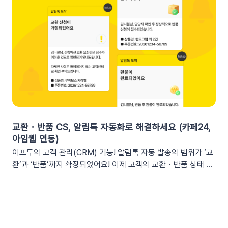
오 3가지단순한 쿠폰 안내는 반응이 적어요! 구매 전환율을 높이
등기존 발송 방식: 알림톡, 이메일신규 추가: 슬랙(Slack) 메시지
는 이프두 쿠폰 변수 활용 시나리오를 확인해 보세요. ⌛️ 만료 임
2. 쇼핑몰 운영, 슬랙(Slack) 리포트 연동이 좋은 이유실시간 성
박 긴급 알림쿠폰이 단순히 ‘만료됩니다’라고 알리는 것보다, 구
과 가시성 확보커머스 매출, 트래픽, 회원 데이터 등 핵심 성과를
체적인 [쿠폰명]을 변수로 넣는 것이 고객의 기억을 되살리는데
업무 전용 채널인 슬랙에서 즉시 확인할 수 있습니다. 업무 전용
도움을 줍니다. 오늘이 마감일임을 강조해 즉각적인 사이트 방문
채널을 통한 소통 최적화개인용 메신저인 알림톡(카카오톡)과 달
을 유도하세요. 예시 문구: "OO님, 잊고 계신 [쿠폰명]이 오늘 자
리, 슬랙은 업무에 최적화된 협업 툴입니다. 업무 흐름 안에서 성
정 만료됩니다! 사라지기 전에 꼭 사용하세요”🎉 신규 발급 리마
과를 확인하여 공적인 소통 효율을 높일 수 있습니다.데이터 기반
인드[발급일]을 명시하면 고객은 본인이 언제 이 혜택을 챙겼는
의 의사결정 문화데이터 리포트가 업무 대화 흐름 속에 자연스럽
지 환기하게 됩니다. ‘놓치고 있던 나만의 혜택’이라는 인상을 심
게 공유되어, 팀원 모두가 데이터를 바탕으로 효율적인 의사결정
어주고 쿠폰 사용까지 유도할 수 있어요.예시 문구: "[발급일]에
을 내릴 수 있는 환경을 조성합니다.업무 효율성 및 생산성 극대
신청하신 혜택, 아직 사용 전이시네요.", "[발급일]에 가입하여 받
화별도의 보고서 작성이나 시스템 접속 없이 성과를 파악할 수 있
교환・반품 CS, 알림톡 자동화로 해결하세요 (카페24,
으신 쿠폰이 아직 남아있어요."🎖️ 멤버십 등급 차별화고객마다 다
어, 반복 업무는 줄이고 쇼핑몰의 성장 전략에 집중할 수 있습니
아임웹 연동)
른 등급과 혜택을 [쿠폰명] 변수로 다르게 노출하세요. ‘나만 특
다.3. 슬랙(Slack) 리포트 연동 방법아래 절차에 따라 슬랙 연동
이프두의 고객 관리(CRM) 기능! 알림톡 자동 발송의 범위가 ‘교
별한 혜택을 받는다’는 느낌을 주어 충성 고객의 이탈을 방지하고
을 진행하면 즉시 리포트 수신이 가능합니다. (⏰ 소요 시간 4
환’과 ‘반품’까지 확장되었어요! 이제 고객의 교환・반품 상태 변
재구매를 유도합니다. 예시 문구: "단골 고객 OO님만을 위한 [쿠
분)1단계: 슬랙 알림 앱 만들기📍슬랙 홈페이지에 로그인한 뒤
화를 실시간으로 감지하여 개인화된 알림톡을 자동으로 발송합
폰명]이 발행되었어요!"💡 정보를 더 명확히 전달하고 싶다면 쿠
슬랙 API 사이트로 이동하여 진행합니다.우측 상단의 [Create
니다. 클릭 한 번으로 CS 자동화를 시작해 보세요 😎도입: 왜 교
폰명, 유효기간을 함께 기재하여 안내해 보세요.등급 쿠폰 안내
New App] 버튼을 클릭합니다. 팝업창이 뜨면 [From scratch]
환・반품 알림톡 자동화가 필요할까요? 온라인 쇼핑몰에서 교환
예시📩 [회원 이름]님, 월간 정기 쿠폰 도착! [회원 등급] 전용 혜
를 선택합니다. 앱 이름(예: My notification Bot, IFDO Bot,
·반품 CS는 가장 시간이 많이 소요되는 업무 중 하나입니다. 고
택을 지금 확인하세요.■ 쿠폰명: [쿠폰명]■ 유효기간: [쿠폰만
IFDO Report)을 입력하세요. 웹훅을 연동할 슬랙 워크스페이
객이 교환을 요청하고 ➡️ 쇼핑몰 측에서 접수한 후 ➡️​ 다시 배송