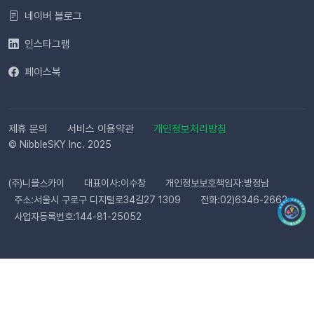
완료해 주세요.자주 묻는 질문(FAQ)Q. 템플릿 심사는 어떻게 진
네이버 블로그
행되나요? 등록한 카카오 채널이 있다면 별도의 요청 없이 자동
으로 심사가 진행됩니다. 심사 완료 후 즉시 사용 가능합니다. Q.
인스타그램
템플릿 심사는 얼마나 걸리나요?카카오 검수 상황에 따라 영업일
페이스북
기준 최대 3일 소요됩니다. 심사가 완료될 때까지 상태 버튼이 비
활성화될 수 있습니다. Q. 카카오 채널 등록 후 바로 이용할 수 있
나요?아니요, 즉시 이용은 어렵습니다. 템플릿 심사(영업일 기준
최대 3일)가 완료된 이후부터 발송 가능합니다. Q. 알림톡은 설
제휴 문의
서비스 이용약관
개인정보처리방침
정 즉시 발송되나요?네. 활성화하고 고객의 행동을 감지하면 바
© NibbleSKY Inc. 2025
로 발송됩니다. 다만 네트워크 통신 상황에 따라 최대 5분까지 소
요될 수 있습니다. ⭐️ 유의사항 (카페24) 카페24에서는 ‘반품 완
(주)니블스카이
대표이사:이수창
개인정보보호책임자:방정남
료’와 ‘환불 완료’가 동일한 시점에 처리됩니다. 따라서 자동 발송
주소:서울시 구로구 디지털로34길27 1309
전화:02)6346-2662
메시지는 각각 구분하여 제공되지 않으며, 모두 ‘환불 완료’ 케이
사업자등록번호:144-81-25052
스로 통합 제공됩니다. 지금 바로 이프두에서 교환·반품 알림톡
자동화를 시작해 보세요. 건당 8원의 합리적인 프로모션 가격으
로 쇼핑몰 운영 효율은 높이고, 고객 만족도는 한 단계 끌어올릴
수 있습니다.알림톡 자동 발송 시작하기