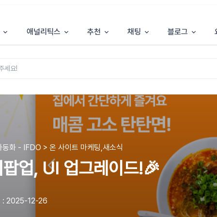
애널리틱스
추천
채팅
블로그
동화 - IFDO > 온 사이트 마케팅,새소식
팝업, UI 업그레이드!🎉
 2025-12-26