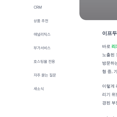
CRM
상품 추천
이프두
애널리틱스
바로
리
부가서비스
노출된 
호스팅몰 전용
방문하는
형 중,
자주 묻는 질문
이렇게 
새소식
리기 위
경된 부