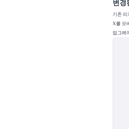
변경
기존 리
X를 모
업그레