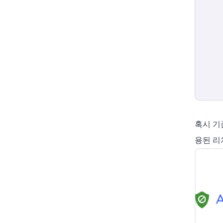
혹시 기
용된 리