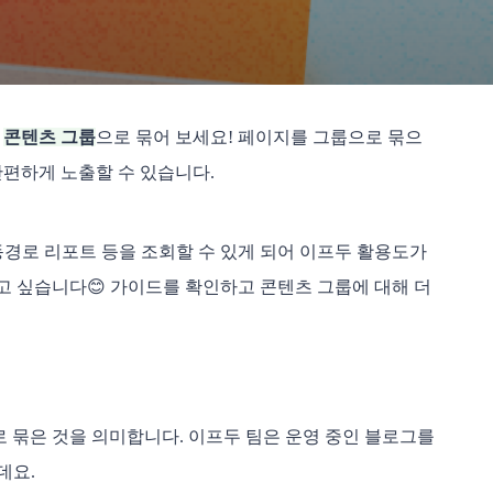
면
콘텐츠 그룹
으로 묶어 보세요! 페이지를 그룹으로 묶으
편하게 노출할 수 있습니다.
 이동경로 리포트 등을 조회할 수 있게 되어 이프두 활용도가
고 싶습니다😊 가이드를 확인하고 콘텐츠 그룹에 대해 더
 묶은 것을 의미합니다. 이프두 팀은 운영 중인 블로그를
데요.