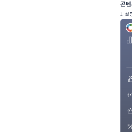
콘텐
1. 