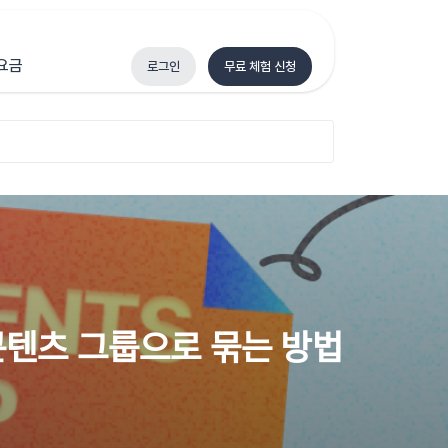
요금
로그인
무료 체험 신청
 콘텐츠 그룹으로 묶는 방법