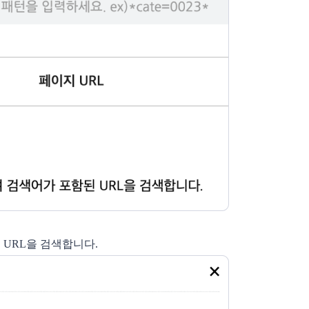
된 URL을 검색합니다.