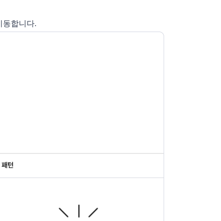
이동합니다.