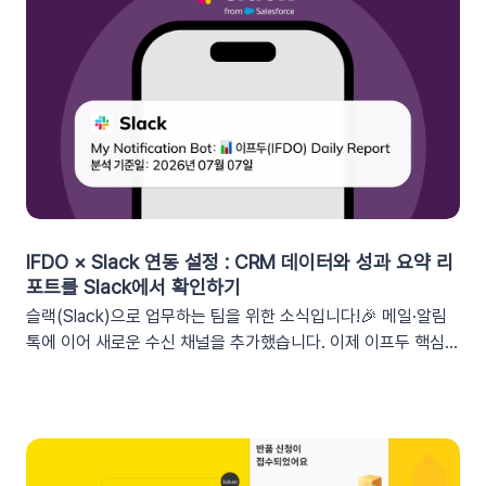
을 즉시 활용할 수 있습니다.BeforeAfter쿠폰 변수 사용 가능
세그먼트특정 쿠폰 만료일 (선택형/입력형) 사용 가능한 쿠폰 변
수쿠폰명, 쿠폰 만료일, 사용가능 쿠폰수쿠폰 변수 사용 가능 세
그먼트특정 쿠폰 만료일 (선택형) + 쿠폰코드 (선택형), 특정 쿠
폰 발급일 (선택형), 쿠폰 만료일, 쿠폰 발급일사용 가능한 쿠폰
변수쿠폰명, 쿠폰 만료일 + 쿠폰 발급일, 쿠폰코드💡 ‘사용가능
쿠폰수’ 세그먼트는 ‘회원 변수’에서 이용할 수 있어요.2. 손쉬운
쿠폰 변수 설정 방법세그먼트 선택 단계에서 쿠폰 변수를 사용할
수 있는 세그먼트를 추가하세요. 쿠폰 변수 사용 가능 세그먼트특
정 쿠폰 만료일 (선택형), 쿠폰코드 (선택형), 특정 쿠폰 발급일
IFDO × Slack 연동 설정 : CRM 데이터와 성과 요약 리
(선택형), 쿠폰 만료일, 쿠폰 발급일텍스트 입력란에서 개인화 변
포트를 Slack에서 확인하기
수 아이콘을 클릭합니다. ‘쿠폰 변수’ 그룹을 클릭한 뒤 원하는 변
슬랙(Slack)으로 업무하는 팀을 위한 소식입니다!🎉 메일·알림
수를 선택하여 입력란에 추가하세요. 💡 쿠폰 변수는 테스트 발
톡에 이어 새로운 수신 채널을 추가했습니다. 이제 이프두 핵심
송 시 쿠폰 데이터가 반영되지 않습니다. 예를 들어, [쿠폰명] 변
지표 요약 리포트를 슬랙 채널로도 받아보실 수 있습니다🥳1. 이
수를 입력했다면 테스트 발송 메시지에도 [쿠폰명]으로 표시됩니
프두 요약 리포트란?사이트의 핵심 성과를 매일, 매주, 매월 단위
다. 반드시 실제 발송을 통하여 쿠폰 정보가 올바르게 표기되는지
로 요약해 원하는 채널로 받아볼 수 있는 기능입니다. 주요 지표:
확인해 주세요. 3. 실무에서 바로 쓰는 쿠폰 데이터 활용 시나리
커머스, 트래픽, 회원 데이터, 인앱 메시지 및 푸시 메시지 성과
오 3가지단순한 쿠폰 안내는 반응이 적어요! 구매 전환율을 높이
등기존 발송 방식: 알림톡, 이메일신규 추가: 슬랙(Slack) 메시지