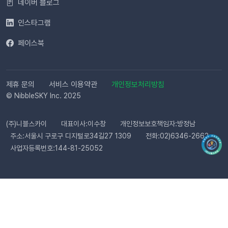
네이버 블로그
행되나요? 등록한 카카오 채널이 있다면 별도의 요청 없이 자동
으로 심사가 진행됩니다. 심사 완료 후 즉시 사용 가능합니다. Q.
인스타그램
템플릿 심사는 얼마나 걸리나요?카카오 검수 상황에 따라 영업일
페이스북
기준 최대 3일 소요됩니다. 심사가 완료될 때까지 상태 버튼이 비
활성화될 수 있습니다. Q. 카카오 채널 등록 후 바로 이용할 수 있
나요?아니요, 즉시 이용은 어렵습니다. 템플릿 심사(영업일 기준
최대 3일)가 완료된 이후부터 발송 가능합니다. Q. 알림톡은 설
제휴 문의
서비스 이용약관
개인정보처리방침
정 즉시 발송되나요?네. 활성화하고 고객의 행동을 감지하면 바
© NibbleSKY Inc. 2025
로 발송됩니다. 다만 네트워크 통신 상황에 따라 최대 5분까지 소
요될 수 있습니다. ⭐️ 유의사항 (카페24) 카페24에서는 ‘반품 완
(주)니블스카이
대표이사:이수창
개인정보보호책임자:방정남
료’와 ‘환불 완료’가 동일한 시점에 처리됩니다. 따라서 자동 발송
주소:서울시 구로구 디지털로34길27 1309
전화:02)6346-2662
메시지는 각각 구분하여 제공되지 않으며, 모두 ‘환불 완료’ 케이
사업자등록번호:144-81-25052
스로 통합 제공됩니다. 지금 바로 이프두에서 교환·반품 알림톡
자동화를 시작해 보세요. 건당 8원의 합리적인 프로모션 가격으
로 쇼핑몰 운영 효율은 높이고, 고객 만족도는 한 단계 끌어올릴
수 있습니다.알림톡 자동 발송 시작하기