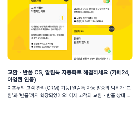
는 이프두 쿠폰 변수 활용 시나리오를 확인해 보세요. ⌛️ 만료 임
2. 쇼핑몰 운영, 슬랙(Slack) 리포트 연동이 좋은 이유실시간 성
박 긴급 알림쿠폰이 단순히 ‘만료됩니다’라고 알리는 것보다, 구
과 가시성 확보커머스 매출, 트래픽, 회원 데이터 등 핵심 성과를
체적인 [쿠폰명]을 변수로 넣는 것이 고객의 기억을 되살리는데
업무 전용 채널인 슬랙에서 즉시 확인할 수 있습니다. 업무 전용
도움을 줍니다. 오늘이 마감일임을 강조해 즉각적인 사이트 방문
채널을 통한 소통 최적화개인용 메신저인 알림톡(카카오톡)과 달
을 유도하세요. 예시 문구: "OO님, 잊고 계신 [쿠폰명]이 오늘 자
리, 슬랙은 업무에 최적화된 협업 툴입니다. 업무 흐름 안에서 성
정 만료됩니다! 사라지기 전에 꼭 사용하세요”🎉 신규 발급 리마
과를 확인하여 공적인 소통 효율을 높일 수 있습니다.데이터 기반
인드[발급일]을 명시하면 고객은 본인이 언제 이 혜택을 챙겼는
의 의사결정 문화데이터 리포트가 업무 대화 흐름 속에 자연스럽
지 환기하게 됩니다. ‘놓치고 있던 나만의 혜택’이라는 인상을 심
게 공유되어, 팀원 모두가 데이터를 바탕으로 효율적인 의사결정
어주고 쿠폰 사용까지 유도할 수 있어요.예시 문구: "[발급일]에
을 내릴 수 있는 환경을 조성합니다.업무 효율성 및 생산성 극대
신청하신 혜택, 아직 사용 전이시네요.", "[발급일]에 가입하여 받
화별도의 보고서 작성이나 시스템 접속 없이 성과를 파악할 수 있
교환・반품 CS, 알림톡 자동화로 해결하세요 (카페24,
으신 쿠폰이 아직 남아있어요."🎖️ 멤버십 등급 차별화고객마다 다
어, 반복 업무는 줄이고 쇼핑몰의 성장 전략에 집중할 수 있습니
아임웹 연동)
른 등급과 혜택을 [쿠폰명] 변수로 다르게 노출하세요. ‘나만 특
다.3. 슬랙(Slack) 리포트 연동 방법아래 절차에 따라 슬랙 연동
이프두의 고객 관리(CRM) 기능! 알림톡 자동 발송의 범위가 ‘교
별한 혜택을 받는다’는 느낌을 주어 충성 고객의 이탈을 방지하고
을 진행하면 즉시 리포트 수신이 가능합니다. (⏰ 소요 시간 4
환’과 ‘반품’까지 확장되었어요! 이제 고객의 교환・반품 상태 변
재구매를 유도합니다. 예시 문구: "단골 고객 OO님만을 위한 [쿠
분)1단계: 슬랙 알림 앱 만들기📍슬랙 홈페이지에 로그인한 뒤
화를 실시간으로 감지하여 개인화된 알림톡을 자동으로 발송합
폰명]이 발행되었어요!"💡 정보를 더 명확히 전달하고 싶다면 쿠
슬랙 API 사이트로 이동하여 진행합니다.우측 상단의 [Create
니다. 클릭 한 번으로 CS 자동화를 시작해 보세요 😎도입: 왜 교
폰명, 유효기간을 함께 기재하여 안내해 보세요.등급 쿠폰 안내
New App] 버튼을 클릭합니다. 팝업창이 뜨면 [From scratch]
환・반품 알림톡 자동화가 필요할까요? 온라인 쇼핑몰에서 교환
예시📩 [회원 이름]님, 월간 정기 쿠폰 도착! [회원 등급] 전용 혜
를 선택합니다. 앱 이름(예: My notification Bot, IFDO Bot,
·반품 CS는 가장 시간이 많이 소요되는 업무 중 하나입니다. 고
택을 지금 확인하세요.■ 쿠폰명: [쿠폰명]■ 유효기간: [쿠폰만
IFDO Report)을 입력하세요. 웹훅을 연동할 슬랙 워크스페이
객이 교환을 요청하고 ➡️ 쇼핑몰 측에서 접수한 후 ➡️​ 다시 배송
료일]지금 바로 향상된 쿠폰 메시지를 적용해 보세요!개인화된
스를 선택하고 [Create New App]을 클릭합니다. 앱 관리 페이