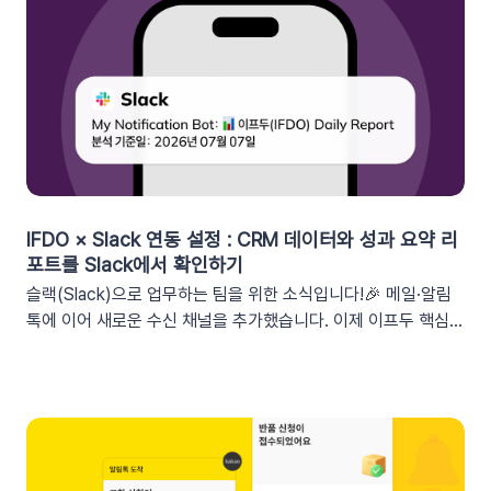
세그먼트특정 쿠폰 만료일 (선택형/입력형) 사용 가능한 쿠폰 변
수쿠폰명, 쿠폰 만료일, 사용가능 쿠폰수쿠폰 변수 사용 가능 세
그먼트특정 쿠폰 만료일 (선택형) + 쿠폰코드 (선택형), 특정 쿠
폰 발급일 (선택형), 쿠폰 만료일, 쿠폰 발급일사용 가능한 쿠폰
변수쿠폰명, 쿠폰 만료일 + 쿠폰 발급일, 쿠폰코드💡 ‘사용가능
쿠폰수’ 세그먼트는 ‘회원 변수’에서 이용할 수 있어요.2. 손쉬운
쿠폰 변수 설정 방법세그먼트 선택 단계에서 쿠폰 변수를 사용할
수 있는 세그먼트를 추가하세요. 쿠폰 변수 사용 가능 세그먼트특
정 쿠폰 만료일 (선택형), 쿠폰코드 (선택형), 특정 쿠폰 발급일
IFDO × Slack 연동 설정 : CRM 데이터와 성과 요약 리
(선택형), 쿠폰 만료일, 쿠폰 발급일텍스트 입력란에서 개인화 변
포트를 Slack에서 확인하기
수 아이콘을 클릭합니다. ‘쿠폰 변수’ 그룹을 클릭한 뒤 원하는 변
슬랙(Slack)으로 업무하는 팀을 위한 소식입니다!🎉 메일·알림
수를 선택하여 입력란에 추가하세요. 💡 쿠폰 변수는 테스트 발
톡에 이어 새로운 수신 채널을 추가했습니다. 이제 이프두 핵심
송 시 쿠폰 데이터가 반영되지 않습니다. 예를 들어, [쿠폰명] 변
지표 요약 리포트를 슬랙 채널로도 받아보실 수 있습니다🥳1. 이
수를 입력했다면 테스트 발송 메시지에도 [쿠폰명]으로 표시됩니
프두 요약 리포트란?사이트의 핵심 성과를 매일, 매주, 매월 단위
다. 반드시 실제 발송을 통하여 쿠폰 정보가 올바르게 표기되는지
로 요약해 원하는 채널로 받아볼 수 있는 기능입니다. 주요 지표:
확인해 주세요. 3. 실무에서 바로 쓰는 쿠폰 데이터 활용 시나리
커머스, 트래픽, 회원 데이터, 인앱 메시지 및 푸시 메시지 성과
오 3가지단순한 쿠폰 안내는 반응이 적어요! 구매 전환율을 높이
등기존 발송 방식: 알림톡, 이메일신규 추가: 슬랙(Slack) 메시지
는 이프두 쿠폰 변수 활용 시나리오를 확인해 보세요. ⌛️ 만료 임
2. 쇼핑몰 운영, 슬랙(Slack) 리포트 연동이 좋은 이유실시간 성