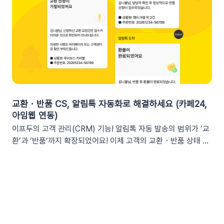
박 긴급 알림쿠폰이 단순히 ‘만료됩니다’라고 알리는 것보다, 구
과 가시성 확보커머스 매출, 트래픽, 회원 데이터 등 핵심 성과를
체적인 [쿠폰명]을 변수로 넣는 것이 고객의 기억을 되살리는데
업무 전용 채널인 슬랙에서 즉시 확인할 수 있습니다. 업무 전용
도움을 줍니다. 오늘이 마감일임을 강조해 즉각적인 사이트 방문
채널을 통한 소통 최적화개인용 메신저인 알림톡(카카오톡)과 달
을 유도하세요. 예시 문구: "OO님, 잊고 계신 [쿠폰명]이 오늘 자
리, 슬랙은 업무에 최적화된 협업 툴입니다. 업무 흐름 안에서 성
정 만료됩니다! 사라지기 전에 꼭 사용하세요”🎉 신규 발급 리마
과를 확인하여 공적인 소통 효율을 높일 수 있습니다.데이터 기반
인드[발급일]을 명시하면 고객은 본인이 언제 이 혜택을 챙겼는
의 의사결정 문화데이터 리포트가 업무 대화 흐름 속에 자연스럽
지 환기하게 됩니다. ‘놓치고 있던 나만의 혜택’이라는 인상을 심
게 공유되어, 팀원 모두가 데이터를 바탕으로 효율적인 의사결정
어주고 쿠폰 사용까지 유도할 수 있어요.예시 문구: "[발급일]에
을 내릴 수 있는 환경을 조성합니다.업무 효율성 및 생산성 극대
신청하신 혜택, 아직 사용 전이시네요.", "[발급일]에 가입하여 받
화별도의 보고서 작성이나 시스템 접속 없이 성과를 파악할 수 있
교환・반품 CS, 알림톡 자동화로 해결하세요 (카페24,
으신 쿠폰이 아직 남아있어요."🎖️ 멤버십 등급 차별화고객마다 다
어, 반복 업무는 줄이고 쇼핑몰의 성장 전략에 집중할 수 있습니
아임웹 연동)
른 등급과 혜택을 [쿠폰명] 변수로 다르게 노출하세요. ‘나만 특
다.3. 슬랙(Slack) 리포트 연동 방법아래 절차에 따라 슬랙 연동
이프두의 고객 관리(CRM) 기능! 알림톡 자동 발송의 범위가 ‘교
별한 혜택을 받는다’는 느낌을 주어 충성 고객의 이탈을 방지하고
을 진행하면 즉시 리포트 수신이 가능합니다. (⏰ 소요 시간 4
환’과 ‘반품’까지 확장되었어요! 이제 고객의 교환・반품 상태 변
재구매를 유도합니다. 예시 문구: "단골 고객 OO님만을 위한 [쿠
분)1단계: 슬랙 알림 앱 만들기📍슬랙 홈페이지에 로그인한 뒤
화를 실시간으로 감지하여 개인화된 알림톡을 자동으로 발송합
폰명]이 발행되었어요!"💡 정보를 더 명확히 전달하고 싶다면 쿠
슬랙 API 사이트로 이동하여 진행합니다.우측 상단의 [Create
니다. 클릭 한 번으로 CS 자동화를 시작해 보세요 😎도입: 왜 교
폰명, 유효기간을 함께 기재하여 안내해 보세요.등급 쿠폰 안내
New App] 버튼을 클릭합니다. 팝업창이 뜨면 [From scratch]
환・반품 알림톡 자동화가 필요할까요? 온라인 쇼핑몰에서 교환
예시📩 [회원 이름]님, 월간 정기 쿠폰 도착! [회원 등급] 전용 혜
를 선택합니다. 앱 이름(예: My notification Bot, IFDO Bot,
·반품 CS는 가장 시간이 많이 소요되는 업무 중 하나입니다. 고
택을 지금 확인하세요.■ 쿠폰명: [쿠폰명]■ 유효기간: [쿠폰만
IFDO Report)을 입력하세요. 웹훅을 연동할 슬랙 워크스페이
객이 교환을 요청하고 ➡️ 쇼핑몰 측에서 접수한 후 ➡️​ 다시 배송
료일]지금 바로 향상된 쿠폰 메시지를 적용해 보세요!개인화된
스를 선택하고 [Create New App]을 클릭합니다. 앱 관리 페이
준비를 하고 ➡️​ 배송이 시작되는 과정을 고객에게 매번 하나하나
쿠폰 변수를 활용해 고객의 구매 여정을 더욱 정밀하게 케어할 수
지의 [Incoming Webhooks]를 클릭한 뒤 Activate Incoming