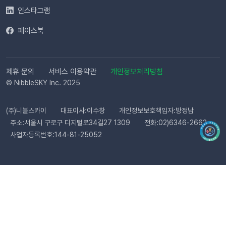
으로 심사가 진행됩니다. 심사 완료 후 즉시 사용 가능합니다. Q.
인스타그램
템플릿 심사는 얼마나 걸리나요?카카오 검수 상황에 따라 영업일
페이스북
기준 최대 3일 소요됩니다. 심사가 완료될 때까지 상태 버튼이 비
활성화될 수 있습니다. Q. 카카오 채널 등록 후 바로 이용할 수 있
나요?아니요, 즉시 이용은 어렵습니다. 템플릿 심사(영업일 기준
최대 3일)가 완료된 이후부터 발송 가능합니다. Q. 알림톡은 설
제휴 문의
서비스 이용약관
개인정보처리방침
정 즉시 발송되나요?네. 활성화하고 고객의 행동을 감지하면 바
© NibbleSKY Inc. 2025
로 발송됩니다. 다만 네트워크 통신 상황에 따라 최대 5분까지 소
요될 수 있습니다. ⭐️ 유의사항 (카페24) 카페24에서는 ‘반품 완
(주)니블스카이
대표이사:이수창
개인정보보호책임자:방정남
료’와 ‘환불 완료’가 동일한 시점에 처리됩니다. 따라서 자동 발송
주소:서울시 구로구 디지털로34길27 1309
전화:02)6346-2662
메시지는 각각 구분하여 제공되지 않으며, 모두 ‘환불 완료’ 케이
사업자등록번호:144-81-25052
스로 통합 제공됩니다. 지금 바로 이프두에서 교환·반품 알림톡
자동화를 시작해 보세요. 건당 8원의 합리적인 프로모션 가격으
로 쇼핑몰 운영 효율은 높이고, 고객 만족도는 한 단계 끌어올릴
수 있습니다.알림톡 자동 발송 시작하기