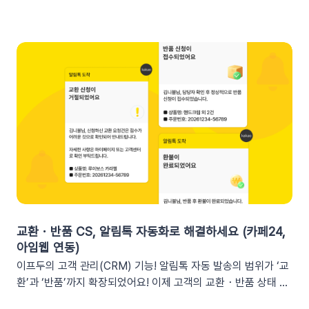
프두 요약 리포트란?사이트의 핵심 성과를 매일, 매주, 매월 단위
로 요약해 원하는 채널로 받아볼 수 있는 기능입니다. 주요 지표:
커머스, 트래픽, 회원 데이터, 인앱 메시지 및 푸시 메시지 성과
등기존 발송 방식: 알림톡, 이메일신규 추가: 슬랙(Slack) 메시지
2. 쇼핑몰 운영, 슬랙(Slack) 리포트 연동이 좋은 이유실시간 성
과 가시성 확보커머스 매출, 트래픽, 회원 데이터 등 핵심 성과를
업무 전용 채널인 슬랙에서 즉시 확인할 수 있습니다. 업무 전용
채널을 통한 소통 최적화개인용 메신저인 알림톡(카카오톡)과 달
리, 슬랙은 업무에 최적화된 협업 툴입니다. 업무 흐름 안에서 성
과를 확인하여 공적인 소통 효율을 높일 수 있습니다.데이터 기반
의 의사결정 문화데이터 리포트가 업무 대화 흐름 속에 자연스럽
게 공유되어, 팀원 모두가 데이터를 바탕으로 효율적인 의사결정
을 내릴 수 있는 환경을 조성합니다.업무 효율성 및 생산성 극대
화별도의 보고서 작성이나 시스템 접속 없이 성과를 파악할 수 있
교환・반품 CS, 알림톡 자동화로 해결하세요 (카페24,
어, 반복 업무는 줄이고 쇼핑몰의 성장 전략에 집중할 수 있습니
아임웹 연동)
다.3. 슬랙(Slack) 리포트 연동 방법아래 절차에 따라 슬랙 연동
이프두의 고객 관리(CRM) 기능! 알림톡 자동 발송의 범위가 ‘교
을 진행하면 즉시 리포트 수신이 가능합니다. (⏰ 소요 시간 4
환’과 ‘반품’까지 확장되었어요! 이제 고객의 교환・반품 상태 변
분)1단계: 슬랙 알림 앱 만들기📍슬랙 홈페이지에 로그인한 뒤
화를 실시간으로 감지하여 개인화된 알림톡을 자동으로 발송합