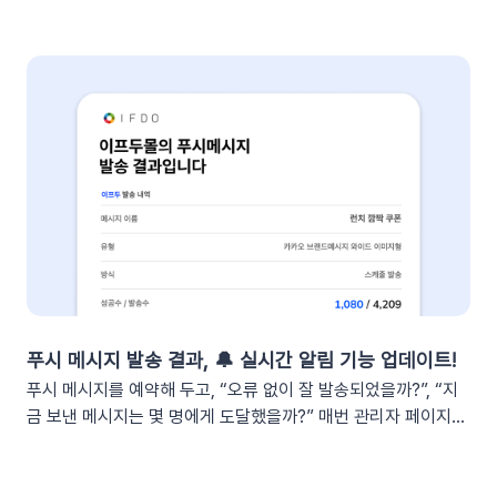
슬랙 API 사이트로 이동하여 진행합니다.우측 상단의 [Create
니다. 클릭 한 번으로 CS 자동화를 시작해 보세요 😎도입: 왜 교
New App] 버튼을 클릭합니다. 팝업창이 뜨면 [From scratch]
환・반품 알림톡 자동화가 필요할까요? 온라인 쇼핑몰에서 교환
를 선택합니다. 앱 이름(예: My notification Bot, IFDO Bot,
·반품 CS는 가장 시간이 많이 소요되는 업무 중 하나입니다. 고
IFDO Report)을 입력하세요. 웹훅을 연동할 슬랙 워크스페이
객이 교환을 요청하고 ➡️ 쇼핑몰 측에서 접수한 후 ➡️​ 다시 배송
스를 선택하고 [Create New App]을 클릭합니다. 앱 관리 페이
준비를 하고 ➡️​ 배송이 시작되는 과정을 고객에게 매번 하나하나
지의 [Incoming Webhooks]를 클릭한 뒤 Activate Incoming
안내해야 합니다. 이 과정에서 담당자는 비슷한 메시지를 반복해
Webhooks의 토글 스위치를 ON으로 변경합니다. 2단계: 알림
서 보내야 하고, 고객은 "지금 어떤 단계인지" 끊임없이 확인하려
앱과 슬랙 채널 연결하기[앱 관리 페이지 > Incoming
고 합니다. 🔄 이런 반복적인 안내 작업을 시스템에 맡긴다면?
Webhooks]로 이동한 뒤, 하단의 [Add New Webhook]을 클
이프두는 고객의 교환·반품 상태 변화를 실시간으로 감지하여, 최
릭합니다. 요약 리포트를 받아볼 슬랙 채널을 선택하고 [허용]을
적화된 메시지를 자동으로 발송합니다. 고객이 기다리지 않고, 담
클릭합니다. 완료되었다면 하단의 Webhook URLs for your
당자가 일일이 안내하지 않아도 되는 CS 자동화가 실현됩니
Workspace 섹션에 새로운 Webhook URL이 생성됩니다.
다. 어떻게 작동하나요?이프두는 고객의 주문 상태 변화를 실시
[Copy]를 클릭하여 URL을 복사합니다.⚠️ 이 웹훅 URL이 유출
간으로 감지합니다. 교환이나 반품의 접수, 거절, 배송 시작 등 각
되면 누구나 내 슬랙 채널에 메시지를 보낼 수 있게 됩니다. URL
단계마다 최적화된 맞춤형 메시지를 자동으로 고객에게 전달합
푸시 메시지 발송 결과, 🔔 실시간 알림 기능 업데이트!
이 외부에 유출되지 않도록 안전하게 관리해 주세요. 3단계: 슬랙
니다. 어떤 효과를 기대할 수 있나요?📈 CS 업무 자동화로 효율
푸시 메시지를 예약해 두고, “오류 없이 잘 발송되었을까?”, “지
채널 연동하기📍이프두에 로그인하여 진행합니다.[설정 > 외부
성 증대담당자가 일일이 수동으로 안내하던 반복적인 교환・반
금 보낸 메시지는 몇 명에게 도달했을까?” 매번 관리자 페이지를
채널 설정 > 외부 채널 연동]으로 이동한 뒤 Slack의 [웹훅 URL
품 과정을 시스템화하여 반복적인 메시지 작성과 발송 시간을 획
들락날락하며 확인하시지는 않으셨나요? 특히 주말이나 퇴근 이
입력]을 클릭합니다. 복사한 Webhook URL을 붙여 넣고 엔터
기적으로 단축합니다. 👍🏻 고객 만족도 및 신뢰도 향상고객은 자
후 시간처럼 PC로 관리자 화면에 직접 접속하기 어려운 상황에
합니다. (Enter 키 누르기) 엔터 후 추가된 URL을 확인한 뒤 [연
신의 요청 처리 상황을 실시간으로 투명하게 확인받습니다. “어
서는 푸시 메시지가 제대로 발송되었는지 계속 신경 쓰이셨을 텐