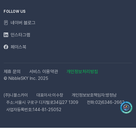
로 쇼핑몰 운영 효율은 높이고, 고객 만족도는 한 단계 끌어올릴
수 있습니다.알림톡 자동 발송 시작하기
FOLLOW US
네이버 블로그
인스타그램
페이스북
제휴 문의
서비스 이용약관
개인정보처리방침
© NibbleSKY Inc. 2025
(주)니블스카이
대표이사:이수창
개인정보보호책임자:방정남
주소:서울시 구로구 디지털로34길27 1309
전화:02)6346-2662
사업자등록번호:144-81-25052