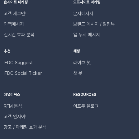
동하기]합니다.💡 사이트별 최대 3개의 슬랙 채널을 연동할 수
디까지 진행되었는지” 매번 문의하지 않아도 되므로, 쇼핑몰에
온사이트 마케팅
오프사이트 마케팅
있습니다. 4단계: 리포트 수신 설정하기[설정 > 기타 > 요약 리포
대한 신뢰 및 만족도가 자연스럽게 높아집니다.이용을 위해 필요
고객 세그먼트
문자메시지
트 수신] 메뉴로 이동합니다. ‘슬랙 수신’ 옵션을 체크하세요. 저
한 조건은 무엇인가요?기능을 원활하게 이용하기 위해 아래 내용
장합니다. 연동이 완료되면 지정한 슬랙 채널로 샘플 데이터가 발
인앱메시지
브랜드 메시지 / 알림톡
을 확인해 주세요. 지원 대상카페24, 아임웹 이용 사이트 필수 조
송됩니다.다음날/다음주/다음달부터 해당 슬랙 채널을 통해 리포
건✅ 이프두 유료 고객✅ 카카오 채널 등록✅ API 연동: 카페24 /
실시간 효과 분석
앱 푸시 메시지
트가 자동 발송됩니다.이프두 PRO 플랜을 이용하고 있다면 지금
아임웹잔여 요금최소 1,000원 이상의 푸시 잔액 필요 💡 보유 잔
바로 슬랙 연동 기능을 이용할 수 있습니다. 슬랙을 통해 팀원들
액이 1,000원 이하로 떨어지기 전에 미리 요금을 충전해 주세요.
추천
채팅
과 쇼핑몰 성과를 빠르게 공유하고, 데이터를 기반으로 효율적인
필요한 경우 푸시 잔여 금액 알림 기능을 설정하고 요금 충전이
의사결정을 내려보세요🚀슬랙 연동 바로 가기
필요한 시점에 알림을 받아보실 수 있습니다. 알림톡 자동 발송
IFDO Suggest
라이브 챗
시작하기이프두 유료 이용자라면 별도의 복잡한 절차 없이 🖱️ 클
IFDO Social Ticker
챗 봇
릭 한 번으로 시작할 수 있습니다. Auto Msg > 푸시 메시지 >
알림톡 > 자동 발송으로 이동하세요. 이용을 원하는 메시지를 활
성화하세요. 즉시 발송이 시작됩니다. 카카오톡을 이용하지 않는
애널리틱스
RESOURCES
고객에게도 안내하고 싶다면 대체문자를 사용해 보세요! 카카오
RFM 분석
이프두 블로그
톡 발송 실패를 대비하는 ‘대체문자’ 기능 알림톡 발송에 실패하
더라도 걱정 마세요! ‘대체문자’ 기능을 활성화하면 알림톡과 동
고객 인사이트
일한 내용이 자동으로 문자로 재발송되어 메시지 전달 성공률을
광고 / 마케팅 효과 분석
높일 수 있습니다. 발신자 정보(사이트명) 확인문자에 표시되는
사이트명은 [설정 > 사이트 관리]에서 미리 확인해 주세요.안정