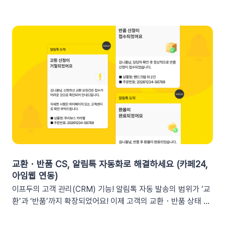
수를 입력했다면 테스트 발송 메시지에도 [쿠폰명]으로 표시됩니
프두 요약 리포트란?사이트의 핵심 성과를 매일, 매주, 매월 단위
다. 반드시 실제 발송을 통하여 쿠폰 정보가 올바르게 표기되는지
로 요약해 원하는 채널로 받아볼 수 있는 기능입니다. 주요 지표:
확인해 주세요. 3. 실무에서 바로 쓰는 쿠폰 데이터 활용 시나리
커머스, 트래픽, 회원 데이터, 인앱 메시지 및 푸시 메시지 성과
오 3가지단순한 쿠폰 안내는 반응이 적어요! 구매 전환율을 높이
등기존 발송 방식: 알림톡, 이메일신규 추가: 슬랙(Slack) 메시지
는 이프두 쿠폰 변수 활용 시나리오를 확인해 보세요. ⌛️ 만료 임
2. 쇼핑몰 운영, 슬랙(Slack) 리포트 연동이 좋은 이유실시간 성
박 긴급 알림쿠폰이 단순히 ‘만료됩니다’라고 알리는 것보다, 구
과 가시성 확보커머스 매출, 트래픽, 회원 데이터 등 핵심 성과를
체적인 [쿠폰명]을 변수로 넣는 것이 고객의 기억을 되살리는데
업무 전용 채널인 슬랙에서 즉시 확인할 수 있습니다. 업무 전용
도움을 줍니다. 오늘이 마감일임을 강조해 즉각적인 사이트 방문
채널을 통한 소통 최적화개인용 메신저인 알림톡(카카오톡)과 달
을 유도하세요. 예시 문구: "OO님, 잊고 계신 [쿠폰명]이 오늘 자
리, 슬랙은 업무에 최적화된 협업 툴입니다. 업무 흐름 안에서 성
정 만료됩니다! 사라지기 전에 꼭 사용하세요”🎉 신규 발급 리마
과를 확인하여 공적인 소통 효율을 높일 수 있습니다.데이터 기반
인드[발급일]을 명시하면 고객은 본인이 언제 이 혜택을 챙겼는
의 의사결정 문화데이터 리포트가 업무 대화 흐름 속에 자연스럽
지 환기하게 됩니다. ‘놓치고 있던 나만의 혜택’이라는 인상을 심
게 공유되어, 팀원 모두가 데이터를 바탕으로 효율적인 의사결정
어주고 쿠폰 사용까지 유도할 수 있어요.예시 문구: "[발급일]에
을 내릴 수 있는 환경을 조성합니다.업무 효율성 및 생산성 극대
신청하신 혜택, 아직 사용 전이시네요.", "[발급일]에 가입하여 받
화별도의 보고서 작성이나 시스템 접속 없이 성과를 파악할 수 있
교환・반품 CS, 알림톡 자동화로 해결하세요 (카페24,
으신 쿠폰이 아직 남아있어요."🎖️ 멤버십 등급 차별화고객마다 다
어, 반복 업무는 줄이고 쇼핑몰의 성장 전략에 집중할 수 있습니
아임웹 연동)
른 등급과 혜택을 [쿠폰명] 변수로 다르게 노출하세요. ‘나만 특
다.3. 슬랙(Slack) 리포트 연동 방법아래 절차에 따라 슬랙 연동
이프두의 고객 관리(CRM) 기능! 알림톡 자동 발송의 범위가 ‘교
별한 혜택을 받는다’는 느낌을 주어 충성 고객의 이탈을 방지하고
을 진행하면 즉시 리포트 수신이 가능합니다. (⏰ 소요 시간 4
환’과 ‘반품’까지 확장되었어요! 이제 고객의 교환・반품 상태 변
재구매를 유도합니다. 예시 문구: "단골 고객 OO님만을 위한 [쿠
분)1단계: 슬랙 알림 앱 만들기📍슬랙 홈페이지에 로그인한 뒤
화를 실시간으로 감지하여 개인화된 알림톡을 자동으로 발송합
폰명]이 발행되었어요!"💡 정보를 더 명확히 전달하고 싶다면 쿠
슬랙 API 사이트로 이동하여 진행합니다.우측 상단의 [Create