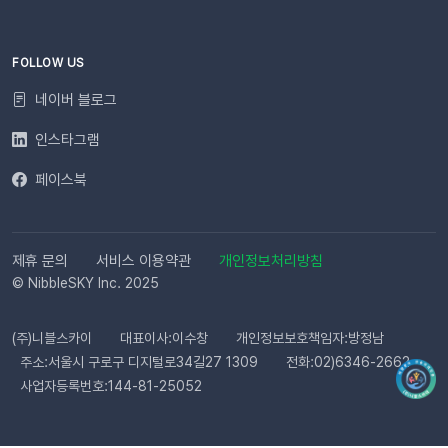
적인 발송(LMS)문자 내용에는 주문번호, 상품명 등 변수가 포함
되며, 변수의 길이로 인해 LMS(장문 메시지) 형식으로 발송됩니
다.사전 필수 작업대체문자 발송을 위해 발신번호 등록을 반드시
FOLLOW US
완료해 주세요.자주 묻는 질문(FAQ)Q. 템플릿 심사는 어떻게 진
네이버 블로그
행되나요? 등록한 카카오 채널이 있다면 별도의 요청 없이 자동
으로 심사가 진행됩니다. 심사 완료 후 즉시 사용 가능합니다. Q.
인스타그램
템플릿 심사는 얼마나 걸리나요?카카오 검수 상황에 따라 영업일
페이스북
기준 최대 3일 소요됩니다. 심사가 완료될 때까지 상태 버튼이 비
활성화될 수 있습니다. Q. 카카오 채널 등록 후 바로 이용할 수 있
나요?아니요, 즉시 이용은 어렵습니다. 템플릿 심사(영업일 기준
최대 3일)가 완료된 이후부터 발송 가능합니다. Q. 알림톡은 설
제휴 문의
서비스 이용약관
개인정보처리방침
정 즉시 발송되나요?네. 활성화하고 고객의 행동을 감지하면 바
© NibbleSKY Inc. 2025
로 발송됩니다. 다만 네트워크 통신 상황에 따라 최대 5분까지 소
요될 수 있습니다. ⭐️ 유의사항 (카페24) 카페24에서는 ‘반품 완
(주)니블스카이
대표이사:이수창
개인정보보호책임자:방정남
료’와 ‘환불 완료’가 동일한 시점에 처리됩니다. 따라서 자동 발송
주소:서울시 구로구 디지털로34길27 1309
전화:02)6346-2662
메시지는 각각 구분하여 제공되지 않으며, 모두 ‘환불 완료’ 케이
사업자등록번호:144-81-25052
스로 통합 제공됩니다. 지금 바로 이프두에서 교환·반품 알림톡
자동화를 시작해 보세요. 건당 8원의 합리적인 프로모션 가격으