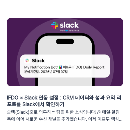
된 이프두 '쿠폰 변수' 기능을 활용하여, 보다 정밀한 타겟 마케팅
을 전개하고 구매 전환율을 극대화해 보세요.1. 이프두의 강력한
‘쿠폰 변수’ 알아보기쿠폰 코드와 발급일 등 푸시 메시지에 사용
가능한 쿠폰 데이터가 확장되었습니다. 핵심적인 쿠폰 데이터들
을 즉시 활용할 수 있습니다.BeforeAfter쿠폰 변수 사용 가능
세그먼트특정 쿠폰 만료일 (선택형/입력형) 사용 가능한 쿠폰 변
수쿠폰명, 쿠폰 만료일, 사용가능 쿠폰수쿠폰 변수 사용 가능 세
그먼트특정 쿠폰 만료일 (선택형) + 쿠폰코드 (선택형), 특정 쿠
폰 발급일 (선택형), 쿠폰 만료일, 쿠폰 발급일사용 가능한 쿠폰
변수쿠폰명, 쿠폰 만료일 + 쿠폰 발급일, 쿠폰코드💡 ‘사용가능
쿠폰수’ 세그먼트는 ‘회원 변수’에서 이용할 수 있어요.2. 손쉬운
쿠폰 변수 설정 방법세그먼트 선택 단계에서 쿠폰 변수를 사용할
수 있는 세그먼트를 추가하세요. 쿠폰 변수 사용 가능 세그먼트특
정 쿠폰 만료일 (선택형), 쿠폰코드 (선택형), 특정 쿠폰 발급일
IFDO × Slack 연동 설정 : CRM 데이터와 성과 요약 리
(선택형), 쿠폰 만료일, 쿠폰 발급일텍스트 입력란에서 개인화 변
포트를 Slack에서 확인하기
수 아이콘을 클릭합니다. ‘쿠폰 변수’ 그룹을 클릭한 뒤 원하는 변
슬랙(Slack)으로 업무하는 팀을 위한 소식입니다!🎉 메일·알림
수를 선택하여 입력란에 추가하세요. 💡 쿠폰 변수는 테스트 발
톡에 이어 새로운 수신 채널을 추가했습니다. 이제 이프두 핵심
송 시 쿠폰 데이터가 반영되지 않습니다. 예를 들어, [쿠폰명] 변
지표 요약 리포트를 슬랙 채널로도 받아보실 수 있습니다🥳1. 이