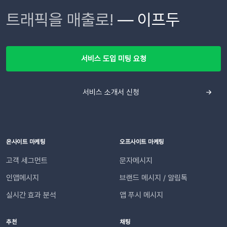
니다 😄지원 호스팅 환경 : 카페24, 고도몰, 메이크샵을 이용 중
Webhooks]로 이동한 뒤, 하단의 [Add New Webhook]을 클
이프두는 고객의 교환·반품 상태 변화를 실시간으로 감지하여, 최
트래픽을 매출로!
— 이프두
이시라면 즉시 연동 가능합니다. 단, IFDO SYNC 앱을 통해 연
릭합니다. 요약 리포트를 받아볼 슬랙 채널을 선택하고 [허용]을
적화된 메시지를 자동으로 발송합니다. 고객이 기다리지 않고, 담
동하신 경우에만 쿠폰을 연동할 수 있습니다. 기본 푸시 발송을
클릭합니다. 완료되었다면 하단의 Webhook URLs for your
당자가 일일이 안내하지 않아도 되는 CS 자동화가 실현됩니
위한 API 연동 및 발신번호 등록이 완료된 후 진행 가능합니다.개
Workspace 섹션에 새로운 Webhook URL이 생성됩니다.
다. 어떻게 작동하나요?이프두는 고객의 주문 상태 변화를 실시
인화 메시지 작성 방법 더 알아보기
[Copy]를 클릭하여 URL을 복사합니다.⚠️ 이 웹훅 URL이 유출
간으로 감지합니다. 교환이나 반품의 접수, 거절, 배송 시작 등 각
서비스 도입 미팅 요청
되면 누구나 내 슬랙 채널에 메시지를 보낼 수 있게 됩니다. URL
단계마다 최적화된 맞춤형 메시지를 자동으로 고객에게 전달합
이 외부에 유출되지 않도록 안전하게 관리해 주세요. 3단계: 슬랙
니다. 어떤 효과를 기대할 수 있나요?📈 CS 업무 자동화로 효율
채널 연동하기📍이프두에 로그인하여 진행합니다.[설정 > 외부
서비스 소개서 신청
성 증대담당자가 일일이 수동으로 안내하던 반복적인 교환・반
채널 설정 > 외부 채널 연동]으로 이동한 뒤 Slack의 [웹훅 URL
품 과정을 시스템화하여 반복적인 메시지 작성과 발송 시간을 획
입력]을 클릭합니다. 복사한 Webhook URL을 붙여 넣고 엔터
기적으로 단축합니다. 👍🏻 고객 만족도 및 신뢰도 향상고객은 자
합니다. (Enter 키 누르기) 엔터 후 추가된 URL을 확인한 뒤 [연
신의 요청 처리 상황을 실시간으로 투명하게 확인받습니다. “어
동하기]합니다.💡 사이트별 최대 3개의 슬랙 채널을 연동할 수
디까지 진행되었는지” 매번 문의하지 않아도 되므로, 쇼핑몰에
온사이트 마케팅
오프사이트 마케팅
있습니다. 4단계: 리포트 수신 설정하기[설정 > 기타 > 요약 리포
대한 신뢰 및 만족도가 자연스럽게 높아집니다.이용을 위해 필요
고객 세그먼트
문자메시지
트 수신] 메뉴로 이동합니다. ‘슬랙 수신’ 옵션을 체크하세요. 저
한 조건은 무엇인가요?기능을 원활하게 이용하기 위해 아래 내용
장합니다. 연동이 완료되면 지정한 슬랙 채널로 샘플 데이터가 발
인앱메시지
브랜드 메시지 / 알림톡
을 확인해 주세요. 지원 대상카페24, 아임웹 이용 사이트 필수 조
송됩니다.다음날/다음주/다음달부터 해당 슬랙 채널을 통해 리포
건✅ 이프두 유료 고객✅ 카카오 채널 등록✅ API 연동: 카페24 /
실시간 효과 분석
앱 푸시 메시지
트가 자동 발송됩니다.이프두 PRO 플랜을 이용하고 있다면 지금
아임웹잔여 요금최소 1,000원 이상의 푸시 잔액 필요 💡 보유 잔
바로 슬랙 연동 기능을 이용할 수 있습니다. 슬랙을 통해 팀원들
액이 1,000원 이하로 떨어지기 전에 미리 요금을 충전해 주세요.
추천
채팅
과 쇼핑몰 성과를 빠르게 공유하고, 데이터를 기반으로 효율적인