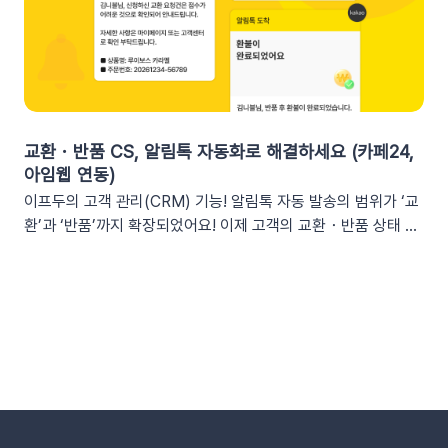
채널을 통한 소통 최적화개인용 메신저인 알림톡(카카오톡)과 달
을 유도하세요. 예시 문구: "OO님, 잊고 계신 [쿠폰명]이 오늘 자
리, 슬랙은 업무에 최적화된 협업 툴입니다. 업무 흐름 안에서 성
정 만료됩니다! 사라지기 전에 꼭 사용하세요”🎉 신규 발급 리마
과를 확인하여 공적인 소통 효율을 높일 수 있습니다.데이터 기반
인드[발급일]을 명시하면 고객은 본인이 언제 이 혜택을 챙겼는
의 의사결정 문화데이터 리포트가 업무 대화 흐름 속에 자연스럽
지 환기하게 됩니다. ‘놓치고 있던 나만의 혜택’이라는 인상을 심
게 공유되어, 팀원 모두가 데이터를 바탕으로 효율적인 의사결정
어주고 쿠폰 사용까지 유도할 수 있어요.예시 문구: "[발급일]에
을 내릴 수 있는 환경을 조성합니다.업무 효율성 및 생산성 극대
신청하신 혜택, 아직 사용 전이시네요.", "[발급일]에 가입하여 받
화별도의 보고서 작성이나 시스템 접속 없이 성과를 파악할 수 있
교환・반품 CS, 알림톡 자동화로 해결하세요 (카페24,
으신 쿠폰이 아직 남아있어요."🎖️ 멤버십 등급 차별화고객마다 다
어, 반복 업무는 줄이고 쇼핑몰의 성장 전략에 집중할 수 있습니
아임웹 연동)
른 등급과 혜택을 [쿠폰명] 변수로 다르게 노출하세요. ‘나만 특
다.3. 슬랙(Slack) 리포트 연동 방법아래 절차에 따라 슬랙 연동
이프두의 고객 관리(CRM) 기능! 알림톡 자동 발송의 범위가 ‘교
별한 혜택을 받는다’는 느낌을 주어 충성 고객의 이탈을 방지하고
을 진행하면 즉시 리포트 수신이 가능합니다. (⏰ 소요 시간 4
환’과 ‘반품’까지 확장되었어요! 이제 고객의 교환・반품 상태 변
재구매를 유도합니다. 예시 문구: "단골 고객 OO님만을 위한 [쿠
분)1단계: 슬랙 알림 앱 만들기📍슬랙 홈페이지에 로그인한 뒤
화를 실시간으로 감지하여 개인화된 알림톡을 자동으로 발송합
폰명]이 발행되었어요!"💡 정보를 더 명확히 전달하고 싶다면 쿠
슬랙 API 사이트로 이동하여 진행합니다.우측 상단의 [Create
니다. 클릭 한 번으로 CS 자동화를 시작해 보세요 😎도입: 왜 교
폰명, 유효기간을 함께 기재하여 안내해 보세요.등급 쿠폰 안내
New App] 버튼을 클릭합니다. 팝업창이 뜨면 [From scratch]
환・반품 알림톡 자동화가 필요할까요? 온라인 쇼핑몰에서 교환
예시📩 [회원 이름]님, 월간 정기 쿠폰 도착! [회원 등급] 전용 혜
를 선택합니다. 앱 이름(예: My notification Bot, IFDO Bot,
·반품 CS는 가장 시간이 많이 소요되는 업무 중 하나입니다. 고
택을 지금 확인하세요.■ 쿠폰명: [쿠폰명]■ 유효기간: [쿠폰만
IFDO Report)을 입력하세요. 웹훅을 연동할 슬랙 워크스페이
객이 교환을 요청하고 ➡️ 쇼핑몰 측에서 접수한 후 ➡️​ 다시 배송
료일]지금 바로 향상된 쿠폰 메시지를 적용해 보세요!개인화된
스를 선택하고 [Create New App]을 클릭합니다. 앱 관리 페이
준비를 하고 ➡️​ 배송이 시작되는 과정을 고객에게 매번 하나하나
쿠폰 변수를 활용해 고객의 구매 여정을 더욱 정밀하게 케어할 수
지의 [Incoming Webhooks]를 클릭한 뒤 Activate Incoming
안내해야 합니다. 이 과정에서 담당자는 비슷한 메시지를 반복해
있습니다.무료 연동 지원 혜택 : Pro 및 Trial 버전을 이용 중이신
Webhooks의 토글 스위치를 ON으로 변경합니다. 2단계: 알림
서 보내야 하고, 고객은 "지금 어떤 단계인지" 끊임없이 확인하려
고객님께는 이프두팀에서 쿠폰 추가 연동을 무료로 지원해 드립
앱과 슬랙 채널 연결하기[앱 관리 페이지 > Incoming
고 합니다. 🔄 이런 반복적인 안내 작업을 시스템에 맡긴다면?