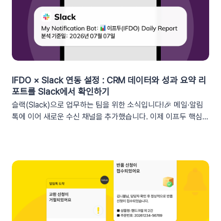
그먼트특정 쿠폰 만료일 (선택형) + 쿠폰코드 (선택형), 특정 쿠
폰 발급일 (선택형), 쿠폰 만료일, 쿠폰 발급일사용 가능한 쿠폰
변수쿠폰명, 쿠폰 만료일 + 쿠폰 발급일, 쿠폰코드💡 ‘사용가능
쿠폰수’ 세그먼트는 ‘회원 변수’에서 이용할 수 있어요.2. 손쉬운
쿠폰 변수 설정 방법세그먼트 선택 단계에서 쿠폰 변수를 사용할
수 있는 세그먼트를 추가하세요. 쿠폰 변수 사용 가능 세그먼트특
정 쿠폰 만료일 (선택형), 쿠폰코드 (선택형), 특정 쿠폰 발급일
IFDO × Slack 연동 설정 : CRM 데이터와 성과 요약 리
(선택형), 쿠폰 만료일, 쿠폰 발급일텍스트 입력란에서 개인화 변
포트를 Slack에서 확인하기
수 아이콘을 클릭합니다. ‘쿠폰 변수’ 그룹을 클릭한 뒤 원하는 변
슬랙(Slack)으로 업무하는 팀을 위한 소식입니다!🎉 메일·알림
수를 선택하여 입력란에 추가하세요. 💡 쿠폰 변수는 테스트 발
톡에 이어 새로운 수신 채널을 추가했습니다. 이제 이프두 핵심
송 시 쿠폰 데이터가 반영되지 않습니다. 예를 들어, [쿠폰명] 변
지표 요약 리포트를 슬랙 채널로도 받아보실 수 있습니다🥳1. 이
수를 입력했다면 테스트 발송 메시지에도 [쿠폰명]으로 표시됩니
프두 요약 리포트란?사이트의 핵심 성과를 매일, 매주, 매월 단위
다. 반드시 실제 발송을 통하여 쿠폰 정보가 올바르게 표기되는지
로 요약해 원하는 채널로 받아볼 수 있는 기능입니다. 주요 지표:
확인해 주세요. 3. 실무에서 바로 쓰는 쿠폰 데이터 활용 시나리
커머스, 트래픽, 회원 데이터, 인앱 메시지 및 푸시 메시지 성과
오 3가지단순한 쿠폰 안내는 반응이 적어요! 구매 전환율을 높이
등기존 발송 방식: 알림톡, 이메일신규 추가: 슬랙(Slack) 메시지
는 이프두 쿠폰 변수 활용 시나리오를 확인해 보세요. ⌛️ 만료 임
2. 쇼핑몰 운영, 슬랙(Slack) 리포트 연동이 좋은 이유실시간 성
박 긴급 알림쿠폰이 단순히 ‘만료됩니다’라고 알리는 것보다, 구
과 가시성 확보커머스 매출, 트래픽, 회원 데이터 등 핵심 성과를
체적인 [쿠폰명]을 변수로 넣는 것이 고객의 기억을 되살리는데
업무 전용 채널인 슬랙에서 즉시 확인할 수 있습니다. 업무 전용
도움을 줍니다. 오늘이 마감일임을 강조해 즉각적인 사이트 방문