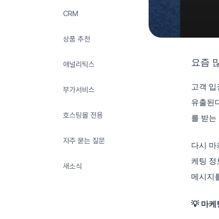
CRM
상품 추천
요즘 
애널리틱스
고객 입
부가서비스
유출된다
호스팅몰 전용
를 받는
자주 묻는 질문
다시 마
케팅 정
새소식
메시지를
💡 마