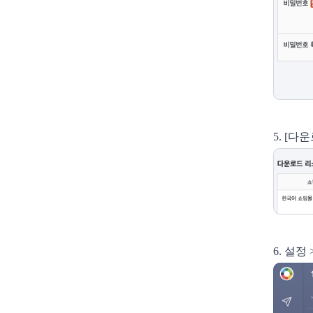
5. [
6. 설