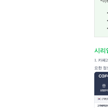
*이
시리
1. 카
요한 정