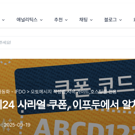
애널리틱스
추천
채팅
블로그
동화 - IFDO > 오토메시지 작성법,시작 가이드,호스팅몰 전용
24 시리얼 쿠폰, 이프두에서 
: 2025-09-19