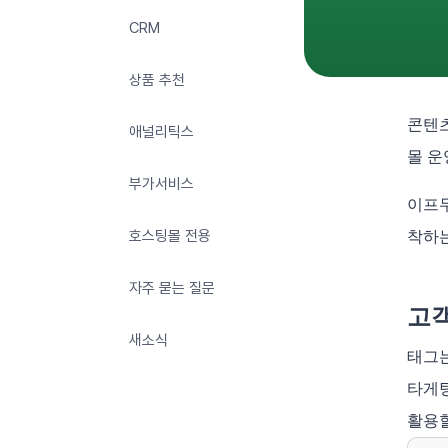
CRM
상품 추천
콘텐츠
애널리틱스
몰 운
부가서비스
이프두
호스팅몰 전용
착하
자주 묻는 질문
고
새소식
태그는
타게팅
활용할