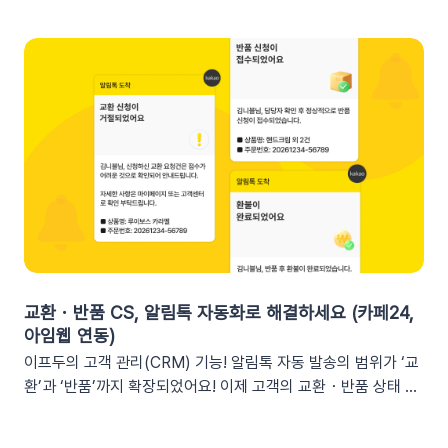
다. 반드시 실제 발송을 통하여 쿠폰 정보가 올바르게 표기되는지
로 요약해 원하는 채널로 받아볼 수 있는 기능입니다. 주요 지표:
확인해 주세요. 3. 실무에서 바로 쓰는 쿠폰 데이터 활용 시나리
커머스, 트래픽, 회원 데이터, 인앱 메시지 및 푸시 메시지 성과
오 3가지단순한 쿠폰 안내는 반응이 적어요! 구매 전환율을 높이
등기존 발송 방식: 알림톡, 이메일신규 추가: 슬랙(Slack) 메시지
는 이프두 쿠폰 변수 활용 시나리오를 확인해 보세요. ⌛️ 만료 임
2. 쇼핑몰 운영, 슬랙(Slack) 리포트 연동이 좋은 이유실시간 성
박 긴급 알림쿠폰이 단순히 ‘만료됩니다’라고 알리는 것보다, 구
과 가시성 확보커머스 매출, 트래픽, 회원 데이터 등 핵심 성과를
체적인 [쿠폰명]을 변수로 넣는 것이 고객의 기억을 되살리는데
업무 전용 채널인 슬랙에서 즉시 확인할 수 있습니다. 업무 전용
도움을 줍니다. 오늘이 마감일임을 강조해 즉각적인 사이트 방문
채널을 통한 소통 최적화개인용 메신저인 알림톡(카카오톡)과 달
을 유도하세요. 예시 문구: "OO님, 잊고 계신 [쿠폰명]이 오늘 자
리, 슬랙은 업무에 최적화된 협업 툴입니다. 업무 흐름 안에서 성
정 만료됩니다! 사라지기 전에 꼭 사용하세요”🎉 신규 발급 리마
과를 확인하여 공적인 소통 효율을 높일 수 있습니다.데이터 기반
인드[발급일]을 명시하면 고객은 본인이 언제 이 혜택을 챙겼는
의 의사결정 문화데이터 리포트가 업무 대화 흐름 속에 자연스럽
지 환기하게 됩니다. ‘놓치고 있던 나만의 혜택’이라는 인상을 심
게 공유되어, 팀원 모두가 데이터를 바탕으로 효율적인 의사결정
어주고 쿠폰 사용까지 유도할 수 있어요.예시 문구: "[발급일]에
을 내릴 수 있는 환경을 조성합니다.업무 효율성 및 생산성 극대
신청하신 혜택, 아직 사용 전이시네요.", "[발급일]에 가입하여 받
화별도의 보고서 작성이나 시스템 접속 없이 성과를 파악할 수 있
교환・반품 CS, 알림톡 자동화로 해결하세요 (카페24,
으신 쿠폰이 아직 남아있어요."🎖️ 멤버십 등급 차별화고객마다 다
어, 반복 업무는 줄이고 쇼핑몰의 성장 전략에 집중할 수 있습니
아임웹 연동)
른 등급과 혜택을 [쿠폰명] 변수로 다르게 노출하세요. ‘나만 특
다.3. 슬랙(Slack) 리포트 연동 방법아래 절차에 따라 슬랙 연동
이프두의 고객 관리(CRM) 기능! 알림톡 자동 발송의 범위가 ‘교
별한 혜택을 받는다’는 느낌을 주어 충성 고객의 이탈을 방지하고
을 진행하면 즉시 리포트 수신이 가능합니다. (⏰ 소요 시간 4
환’과 ‘반품’까지 확장되었어요! 이제 고객의 교환・반품 상태 변
재구매를 유도합니다. 예시 문구: "단골 고객 OO님만을 위한 [쿠
분)1단계: 슬랙 알림 앱 만들기📍슬랙 홈페이지에 로그인한 뒤
화를 실시간으로 감지하여 개인화된 알림톡을 자동으로 발송합
폰명]이 발행되었어요!"💡 정보를 더 명확히 전달하고 싶다면 쿠
슬랙 API 사이트로 이동하여 진행합니다.우측 상단의 [Create
니다. 클릭 한 번으로 CS 자동화를 시작해 보세요 😎도입: 왜 교