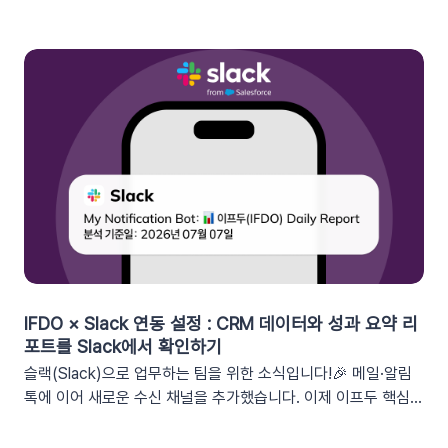
된 이프두 '쿠폰 변수' 기능을 활용하여, 보다 정밀한 타겟 마케팅
을 전개하고 구매 전환율을 극대화해 보세요.1. 이프두의 강력한
‘쿠폰 변수’ 알아보기쿠폰 코드와 발급일 등 푸시 메시지에 사용
가능한 쿠폰 데이터가 확장되었습니다. 핵심적인 쿠폰 데이터들
을 즉시 활용할 수 있습니다.BeforeAfter쿠폰 변수 사용 가능
세그먼트특정 쿠폰 만료일 (선택형/입력형) 사용 가능한 쿠폰 변
수쿠폰명, 쿠폰 만료일, 사용가능 쿠폰수쿠폰 변수 사용 가능 세
그먼트특정 쿠폰 만료일 (선택형) + 쿠폰코드 (선택형), 특정 쿠
폰 발급일 (선택형), 쿠폰 만료일, 쿠폰 발급일사용 가능한 쿠폰
변수쿠폰명, 쿠폰 만료일 + 쿠폰 발급일, 쿠폰코드💡 ‘사용가능
쿠폰수’ 세그먼트는 ‘회원 변수’에서 이용할 수 있어요.2. 손쉬운
쿠폰 변수 설정 방법세그먼트 선택 단계에서 쿠폰 변수를 사용할
수 있는 세그먼트를 추가하세요. 쿠폰 변수 사용 가능 세그먼트특
정 쿠폰 만료일 (선택형), 쿠폰코드 (선택형), 특정 쿠폰 발급일
IFDO × Slack 연동 설정 : CRM 데이터와 성과 요약 리
(선택형), 쿠폰 만료일, 쿠폰 발급일텍스트 입력란에서 개인화 변
포트를 Slack에서 확인하기
수 아이콘을 클릭합니다. ‘쿠폰 변수’ 그룹을 클릭한 뒤 원하는 변
슬랙(Slack)으로 업무하는 팀을 위한 소식입니다!🎉 메일·알림
수를 선택하여 입력란에 추가하세요. 💡 쿠폰 변수는 테스트 발
톡에 이어 새로운 수신 채널을 추가했습니다. 이제 이프두 핵심
송 시 쿠폰 데이터가 반영되지 않습니다. 예를 들어, [쿠폰명] 변
지표 요약 리포트를 슬랙 채널로도 받아보실 수 있습니다🥳1. 이
수를 입력했다면 테스트 발송 메시지에도 [쿠폰명]으로 표시됩니
프두 요약 리포트란?사이트의 핵심 성과를 매일, 매주, 매월 단위