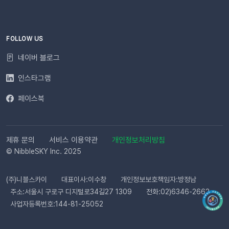
사이트명은 [설정 > 사이트 관리]에서 미리 확인해 주세요.안정
적인 발송(LMS)문자 내용에는 주문번호, 상품명 등 변수가 포함
되며, 변수의 길이로 인해 LMS(장문 메시지) 형식으로 발송됩니
다.사전 필수 작업대체문자 발송을 위해 발신번호 등록을 반드시
FOLLOW US
완료해 주세요.자주 묻는 질문(FAQ)Q. 템플릿 심사는 어떻게 진
네이버 블로그
행되나요? 등록한 카카오 채널이 있다면 별도의 요청 없이 자동
으로 심사가 진행됩니다. 심사 완료 후 즉시 사용 가능합니다. Q.
인스타그램
템플릿 심사는 얼마나 걸리나요?카카오 검수 상황에 따라 영업일
페이스북
기준 최대 3일 소요됩니다. 심사가 완료될 때까지 상태 버튼이 비
활성화될 수 있습니다. Q. 카카오 채널 등록 후 바로 이용할 수 있
나요?아니요, 즉시 이용은 어렵습니다. 템플릿 심사(영업일 기준
최대 3일)가 완료된 이후부터 발송 가능합니다. Q. 알림톡은 설
제휴 문의
서비스 이용약관
개인정보처리방침
정 즉시 발송되나요?네. 활성화하고 고객의 행동을 감지하면 바
© NibbleSKY Inc. 2025
로 발송됩니다. 다만 네트워크 통신 상황에 따라 최대 5분까지 소
요될 수 있습니다. ⭐️ 유의사항 (카페24) 카페24에서는 ‘반품 완
(주)니블스카이
대표이사:이수창
개인정보보호책임자:방정남
료’와 ‘환불 완료’가 동일한 시점에 처리됩니다. 따라서 자동 발송
주소:서울시 구로구 디지털로34길27 1309
전화:02)6346-2662
메시지는 각각 구분하여 제공되지 않으며, 모두 ‘환불 완료’ 케이
사업자등록번호:144-81-25052
스로 통합 제공됩니다. 지금 바로 이프두에서 교환·반품 알림톡
자동화를 시작해 보세요. 건당 8원의 합리적인 프로모션 가격으