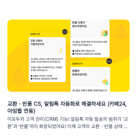
수를 입력했다면 테스트 발송 메시지에도 [쿠폰명]으로 표시됩니
프두 요약 리포트란?사이트의 핵심 성과를 매일, 매주, 매월 단위
다. 반드시 실제 발송을 통하여 쿠폰 정보가 올바르게 표기되는지
로 요약해 원하는 채널로 받아볼 수 있는 기능입니다. 주요 지표:
확인해 주세요. 3. 실무에서 바로 쓰는 쿠폰 데이터 활용 시나리
커머스, 트래픽, 회원 데이터, 인앱 메시지 및 푸시 메시지 성과
오 3가지단순한 쿠폰 안내는 반응이 적어요! 구매 전환율을 높이
등기존 발송 방식: 알림톡, 이메일신규 추가: 슬랙(Slack) 메시지
는 이프두 쿠폰 변수 활용 시나리오를 확인해 보세요. ⌛️ 만료 임
2. 쇼핑몰 운영, 슬랙(Slack) 리포트 연동이 좋은 이유실시간 성
박 긴급 알림쿠폰이 단순히 ‘만료됩니다’라고 알리는 것보다, 구
과 가시성 확보커머스 매출, 트래픽, 회원 데이터 등 핵심 성과를
체적인 [쿠폰명]을 변수로 넣는 것이 고객의 기억을 되살리는데
업무 전용 채널인 슬랙에서 즉시 확인할 수 있습니다. 업무 전용
도움을 줍니다. 오늘이 마감일임을 강조해 즉각적인 사이트 방문
채널을 통한 소통 최적화개인용 메신저인 알림톡(카카오톡)과 달
을 유도하세요. 예시 문구: "OO님, 잊고 계신 [쿠폰명]이 오늘 자
리, 슬랙은 업무에 최적화된 협업 툴입니다. 업무 흐름 안에서 성
정 만료됩니다! 사라지기 전에 꼭 사용하세요”🎉 신규 발급 리마
과를 확인하여 공적인 소통 효율을 높일 수 있습니다.데이터 기반
인드[발급일]을 명시하면 고객은 본인이 언제 이 혜택을 챙겼는
의 의사결정 문화데이터 리포트가 업무 대화 흐름 속에 자연스럽
지 환기하게 됩니다. ‘놓치고 있던 나만의 혜택’이라는 인상을 심
게 공유되어, 팀원 모두가 데이터를 바탕으로 효율적인 의사결정
어주고 쿠폰 사용까지 유도할 수 있어요.예시 문구: "[발급일]에
을 내릴 수 있는 환경을 조성합니다.업무 효율성 및 생산성 극대
신청하신 혜택, 아직 사용 전이시네요.", "[발급일]에 가입하여 받
화별도의 보고서 작성이나 시스템 접속 없이 성과를 파악할 수 있
교환・반품 CS, 알림톡 자동화로 해결하세요 (카페24,
으신 쿠폰이 아직 남아있어요."🎖️ 멤버십 등급 차별화고객마다 다
어, 반복 업무는 줄이고 쇼핑몰의 성장 전략에 집중할 수 있습니
아임웹 연동)
른 등급과 혜택을 [쿠폰명] 변수로 다르게 노출하세요. ‘나만 특
다.3. 슬랙(Slack) 리포트 연동 방법아래 절차에 따라 슬랙 연동
이프두의 고객 관리(CRM) 기능! 알림톡 자동 발송의 범위가 ‘교
별한 혜택을 받는다’는 느낌을 주어 충성 고객의 이탈을 방지하고
을 진행하면 즉시 리포트 수신이 가능합니다. (⏰ 소요 시간 4
환’과 ‘반품’까지 확장되었어요! 이제 고객의 교환・반품 상태 변
재구매를 유도합니다. 예시 문구: "단골 고객 OO님만을 위한 [쿠
분)1단계: 슬랙 알림 앱 만들기📍슬랙 홈페이지에 로그인한 뒤
화를 실시간으로 감지하여 개인화된 알림톡을 자동으로 발송합