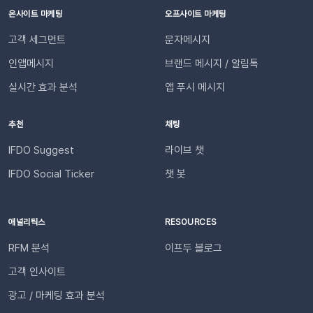
동하기]합니다.💡 사이트별 최대 3개의 슬랙 채널을 연동할 수
디까지 진행되었는지” 매번 문의하지 않아도 되므로, 쇼핑몰에
온사이트 마케팅
오프사이트 마케팅
있습니다. 4단계: 리포트 수신 설정하기[설정 > 기타 > 요약 리포
대한 신뢰 및 만족도가 자연스럽게 높아집니다.이용을 위해 필요
고객 세그먼트
문자메시지
트 수신] 메뉴로 이동합니다. ‘슬랙 수신’ 옵션을 체크하세요. 저
한 조건은 무엇인가요?기능을 원활하게 이용하기 위해 아래 내용
장합니다. 연동이 완료되면 지정한 슬랙 채널로 샘플 데이터가 발
인앱메시지
브랜드 메시지 / 알림톡
을 확인해 주세요. 지원 대상카페24, 아임웹 이용 사이트 필수 조
송됩니다.다음날/다음주/다음달부터 해당 슬랙 채널을 통해 리포
건✅ 이프두 유료 고객✅ 카카오 채널 등록✅ API 연동: 카페24 /
실시간 효과 분석
앱 푸시 메시지
트가 자동 발송됩니다.이프두 PRO 플랜을 이용하고 있다면 지금
아임웹잔여 요금최소 1,000원 이상의 푸시 잔액 필요 💡 보유 잔
바로 슬랙 연동 기능을 이용할 수 있습니다. 슬랙을 통해 팀원들
액이 1,000원 이하로 떨어지기 전에 미리 요금을 충전해 주세요.
추천
채팅
과 쇼핑몰 성과를 빠르게 공유하고, 데이터를 기반으로 효율적인
필요한 경우 푸시 잔여 금액 알림 기능을 설정하고 요금 충전이
의사결정을 내려보세요🚀슬랙 연동 바로 가기
필요한 시점에 알림을 받아보실 수 있습니다. 알림톡 자동 발송
IFDO Suggest
라이브 챗
시작하기이프두 유료 이용자라면 별도의 복잡한 절차 없이 🖱️ 클
IFDO Social Ticker
챗 봇
릭 한 번으로 시작할 수 있습니다. Auto Msg > 푸시 메시지 >
알림톡 > 자동 발송으로 이동하세요. 이용을 원하는 메시지를 활
성화하세요. 즉시 발송이 시작됩니다. 카카오톡을 이용하지 않는
애널리틱스
RESOURCES
고객에게도 안내하고 싶다면 대체문자를 사용해 보세요! 카카오
RFM 분석
이프두 블로그
톡 발송 실패를 대비하는 ‘대체문자’ 기능 알림톡 발송에 실패하
더라도 걱정 마세요! ‘대체문자’ 기능을 활성화하면 알림톡과 동
고객 인사이트
일한 내용이 자동으로 문자로 재발송되어 메시지 전달 성공률을
광고 / 마케팅 효과 분석
높일 수 있습니다. 발신자 정보(사이트명) 확인문자에 표시되는