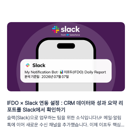
형 혜택이라고 체감할 때 실제 구매로 이어지기 때문이죠. 고도화
된 이프두 '쿠폰 변수' 기능을 활용하여, 보다 정밀한 타겟 마케팅
을 전개하고 구매 전환율을 극대화해 보세요.1. 이프두의 강력한
‘쿠폰 변수’ 알아보기쿠폰 코드와 발급일 등 푸시 메시지에 사용
가능한 쿠폰 데이터가 확장되었습니다. 핵심적인 쿠폰 데이터들
을 즉시 활용할 수 있습니다.BeforeAfter쿠폰 변수 사용 가능
세그먼트특정 쿠폰 만료일 (선택형/입력형) 사용 가능한 쿠폰 변
수쿠폰명, 쿠폰 만료일, 사용가능 쿠폰수쿠폰 변수 사용 가능 세
그먼트특정 쿠폰 만료일 (선택형) + 쿠폰코드 (선택형), 특정 쿠
폰 발급일 (선택형), 쿠폰 만료일, 쿠폰 발급일사용 가능한 쿠폰
변수쿠폰명, 쿠폰 만료일 + 쿠폰 발급일, 쿠폰코드💡 ‘사용가능
쿠폰수’ 세그먼트는 ‘회원 변수’에서 이용할 수 있어요.2. 손쉬운
쿠폰 변수 설정 방법세그먼트 선택 단계에서 쿠폰 변수를 사용할
수 있는 세그먼트를 추가하세요. 쿠폰 변수 사용 가능 세그먼트특
정 쿠폰 만료일 (선택형), 쿠폰코드 (선택형), 특정 쿠폰 발급일
IFDO × Slack 연동 설정 : CRM 데이터와 성과 요약 리
(선택형), 쿠폰 만료일, 쿠폰 발급일텍스트 입력란에서 개인화 변
포트를 Slack에서 확인하기
수 아이콘을 클릭합니다. ‘쿠폰 변수’ 그룹을 클릭한 뒤 원하는 변
슬랙(Slack)으로 업무하는 팀을 위한 소식입니다!🎉 메일·알림
수를 선택하여 입력란에 추가하세요. 💡 쿠폰 변수는 테스트 발
톡에 이어 새로운 수신 채널을 추가했습니다. 이제 이프두 핵심
송 시 쿠폰 데이터가 반영되지 않습니다. 예를 들어, [쿠폰명] 변
지표 요약 리포트를 슬랙 채널로도 받아보실 수 있습니다🥳1. 이