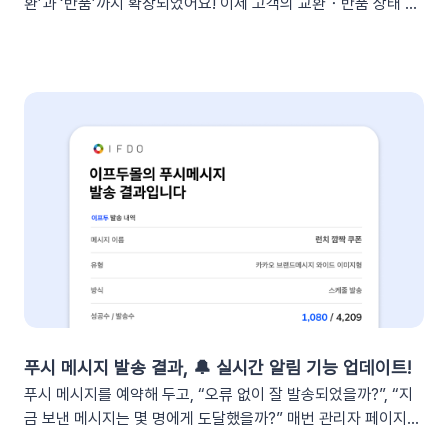
환’과 ‘반품’까지 확장되었어요! 이제 고객의 교환・반품 상태 변
분)1단계: 슬랙 알림 앱 만들기📍슬랙 홈페이지에 로그인한 뒤
화를 실시간으로 감지하여 개인화된 알림톡을 자동으로 발송합
슬랙 API 사이트로 이동하여 진행합니다.우측 상단의 [Create
니다. 클릭 한 번으로 CS 자동화를 시작해 보세요 😎도입: 왜 교
New App] 버튼을 클릭합니다. 팝업창이 뜨면 [From scratch]
환・반품 알림톡 자동화가 필요할까요? 온라인 쇼핑몰에서 교환
를 선택합니다. 앱 이름(예: My notification Bot, IFDO Bot,
·반품 CS는 가장 시간이 많이 소요되는 업무 중 하나입니다. 고
IFDO Report)을 입력하세요. 웹훅을 연동할 슬랙 워크스페이
객이 교환을 요청하고 ➡️ 쇼핑몰 측에서 접수한 후 ➡️​ 다시 배송
스를 선택하고 [Create New App]을 클릭합니다. 앱 관리 페이
준비를 하고 ➡️​ 배송이 시작되는 과정을 고객에게 매번 하나하나
지의 [Incoming Webhooks]를 클릭한 뒤 Activate Incoming
안내해야 합니다. 이 과정에서 담당자는 비슷한 메시지를 반복해
Webhooks의 토글 스위치를 ON으로 변경합니다. 2단계: 알림
서 보내야 하고, 고객은 "지금 어떤 단계인지" 끊임없이 확인하려
앱과 슬랙 채널 연결하기[앱 관리 페이지 > Incoming
고 합니다. 🔄 이런 반복적인 안내 작업을 시스템에 맡긴다면?
Webhooks]로 이동한 뒤, 하단의 [Add New Webhook]을 클
이프두는 고객의 교환·반품 상태 변화를 실시간으로 감지하여, 최
릭합니다. 요약 리포트를 받아볼 슬랙 채널을 선택하고 [허용]을
적화된 메시지를 자동으로 발송합니다. 고객이 기다리지 않고, 담
클릭합니다. 완료되었다면 하단의 Webhook URLs for your
당자가 일일이 안내하지 않아도 되는 CS 자동화가 실현됩니
Workspace 섹션에 새로운 Webhook URL이 생성됩니다.
다. 어떻게 작동하나요?이프두는 고객의 주문 상태 변화를 실시
[Copy]를 클릭하여 URL을 복사합니다.⚠️ 이 웹훅 URL이 유출
간으로 감지합니다. 교환이나 반품의 접수, 거절, 배송 시작 등 각
되면 누구나 내 슬랙 채널에 메시지를 보낼 수 있게 됩니다. URL
단계마다 최적화된 맞춤형 메시지를 자동으로 고객에게 전달합
푸시 메시지 발송 결과, 🔔 실시간 알림 기능 업데이트!
이 외부에 유출되지 않도록 안전하게 관리해 주세요. 3단계: 슬랙
니다. 어떤 효과를 기대할 수 있나요?📈 CS 업무 자동화로 효율
푸시 메시지를 예약해 두고, “오류 없이 잘 발송되었을까?”, “지
채널 연동하기📍이프두에 로그인하여 진행합니다.[설정 > 외부
성 증대담당자가 일일이 수동으로 안내하던 반복적인 교환・반
금 보낸 메시지는 몇 명에게 도달했을까?” 매번 관리자 페이지를
채널 설정 > 외부 채널 연동]으로 이동한 뒤 Slack의 [웹훅 URL
품 과정을 시스템화하여 반복적인 메시지 작성과 발송 시간을 획
들락날락하며 확인하시지는 않으셨나요? 특히 주말이나 퇴근 이