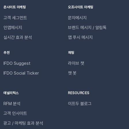
떨어지면 이메일과 문자로 즉시 알려드립니다. 충전금이 모두 소
높일 수 있습니다. 발신자 정보(사이트명) 확인문자에 표시되는
진되기 전에 꼭 충전하세요💰 단 5초면 끝! 푸시 알림 수신 설정
온사이트 마케팅
오프사이트 마케팅
사이트명은 [설정 > 사이트 관리]에서 미리 확인해 주세요.안정
방법쉽게 따라 할 수 있는 알림 설정 경로를 안내해 드립니다. 1.
고객 세그먼트
문자메시지
적인 발송(LMS)문자 내용에는 주문번호, 상품명 등 변수가 포함
설정 페이지로 이동이프두 로그인 후 설정 > 문자 메시지 사전 설
되며, 변수의 길이로 인해 LMS(장문 메시지) 형식으로 발송됩니
인앱메시지
브랜드 메시지 / 알림톡
정 > 기타로 이동합니다. 2. 수신 대상 추가필요한 알림 서비스
다.사전 필수 작업대체문자 발송을 위해 발신번호 등록을 반드시
의 + 아이콘을 클릭합니다. 알림을 수신할 관리자/담당자를 [추
실시간 효과 분석
앱 푸시 메시지
완료해 주세요.자주 묻는 질문(FAQ)Q. 템플릿 심사는 어떻게 진
가]하세요. 추가된 담당자를 확인합니다. 3. 알림 항목 활성화필
행되나요? 등록한 카카오 채널이 있다면 별도의 요청 없이 자동
요한 알림 서비스를 활성화하고 [저장]합니다. 🚀 지금 바로 푸
추천
채팅
으로 심사가 진행됩니다. 심사 완료 후 즉시 사용 가능합니다. Q.
시 알림을 활성화해 보세요! 푸시 메시지 알림 기능을 통해, 푸
템플릿 심사는 얼마나 걸리나요?카카오 검수 상황에 따라 영업일
시 메시지 발송 성과를 더 직관적으로 파악해 보세요. 지금 관리
IFDO Suggest
라이브 챗
기준 최대 3일 소요됩니다. 심사가 완료될 때까지 상태 버튼이 비
자 페이지에 접속하여 알림을 켜두면 이메일과 문자가 자동으로
IFDO Social Ticker
챗 봇
활성화될 수 있습니다. Q. 카카오 채널 등록 후 바로 이용할 수 있
발송됩니다. 🙌🏻 이어서 확인해 보세요!이프두 성과 요약 리포
나요?아니요, 즉시 이용은 어렵습니다. 템플릿 심사(영업일 기준
트 신청 방법담당자 초대 방법
최대 3일)가 완료된 이후부터 발송 가능합니다. Q. 알림톡은 설
애널리틱스
RESOURCES
정 즉시 발송되나요?네. 활성화하고 고객의 행동을 감지하면 바
로 발송됩니다. 다만 네트워크 통신 상황에 따라 최대 5분까지 소
RFM 분석
이프두 블로그
요될 수 있습니다. ⭐️ 유의사항 (카페24) 카페24에서는 ‘반품 완
고객 인사이트
료’와 ‘환불 완료’가 동일한 시점에 처리됩니다. 따라서 자동 발송
메시지는 각각 구분하여 제공되지 않으며, 모두 ‘환불 완료’ 케이
광고 / 마케팅 효과 분석