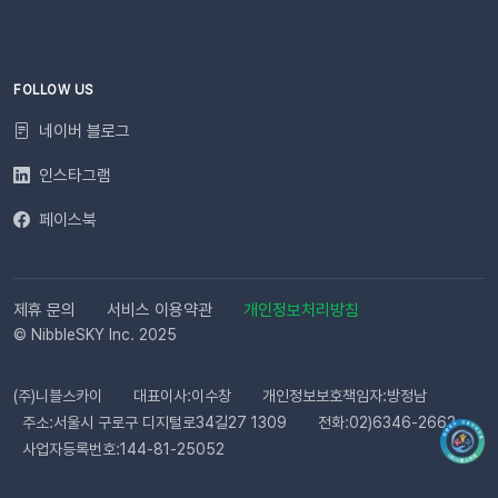
스로 통합 제공됩니다. 지금 바로 이프두에서 교환·반품 알림톡
자동화를 시작해 보세요. 건당 8원의 합리적인 프로모션 가격으
로 쇼핑몰 운영 효율은 높이고, 고객 만족도는 한 단계 끌어올릴
수 있습니다.알림톡 자동 발송 시작하기
FOLLOW US
네이버 블로그
인스타그램
페이스북
제휴 문의
서비스 이용약관
개인정보처리방침
© NibbleSKY Inc. 2025
(주)니블스카이
대표이사:이수창
개인정보보호책임자:방정남
주소:서울시 구로구 디지털로34길27 1309
전화:02)6346-2662
사업자등록번호:144-81-25052