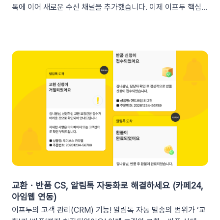
톡에 이어 새로운 수신 채널을 추가했습니다. 이제 이프두 핵심
지표 요약 리포트를 슬랙 채널로도 받아보실 수 있습니다🥳1. 이
프두 요약 리포트란?사이트의 핵심 성과를 매일, 매주, 매월 단위
로 요약해 원하는 채널로 받아볼 수 있는 기능입니다. 주요 지표:
커머스, 트래픽, 회원 데이터, 인앱 메시지 및 푸시 메시지 성과
등기존 발송 방식: 알림톡, 이메일신규 추가: 슬랙(Slack) 메시지
2. 쇼핑몰 운영, 슬랙(Slack) 리포트 연동이 좋은 이유실시간 성
과 가시성 확보커머스 매출, 트래픽, 회원 데이터 등 핵심 성과를
업무 전용 채널인 슬랙에서 즉시 확인할 수 있습니다. 업무 전용
채널을 통한 소통 최적화개인용 메신저인 알림톡(카카오톡)과 달
리, 슬랙은 업무에 최적화된 협업 툴입니다. 업무 흐름 안에서 성
과를 확인하여 공적인 소통 효율을 높일 수 있습니다.데이터 기반
의 의사결정 문화데이터 리포트가 업무 대화 흐름 속에 자연스럽
게 공유되어, 팀원 모두가 데이터를 바탕으로 효율적인 의사결정
을 내릴 수 있는 환경을 조성합니다.업무 효율성 및 생산성 극대
화별도의 보고서 작성이나 시스템 접속 없이 성과를 파악할 수 있
교환・반품 CS, 알림톡 자동화로 해결하세요 (카페24,
어, 반복 업무는 줄이고 쇼핑몰의 성장 전략에 집중할 수 있습니
아임웹 연동)
다.3. 슬랙(Slack) 리포트 연동 방법아래 절차에 따라 슬랙 연동
이프두의 고객 관리(CRM) 기능! 알림톡 자동 발송의 범위가 ‘교
을 진행하면 즉시 리포트 수신이 가능합니다. (⏰ 소요 시간 4